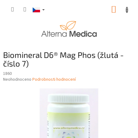
Přejít
NÁKUP
na
obsah
KOŠÍK
Biomineral D6® Mag Phos (žlutá -
číslo 7)
1860
Průměrné
Neohodnoceno
Podrobnosti hodnocení
hodnocení
produktu
je
0,0
z
5
hvězdiček.