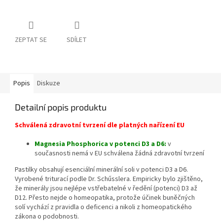
ZEPTAT SE
SDÍLET
Popis
Diskuze
Detailní popis produktu
Schválená zdravotní tvrzení dle platných nařízení EU
Magnesia Phosphorica v potenci D3 a D6:
v
současnosti nemá v EU schválena žádná zdravotní tvrzení
Pastilky obsahují esenciální minerální soli v potenci D3 a D6.
Vyrobené triturací podle Dr. Schűsslera.
Empiricky bylo zjištěno,
že minerály jsou nejlépe vstřebatelné v ředění (potenci) D3 až
D12. Přesto nejde o homeopatika, protože účinek buněčných
solí vychází z pravidla o deficenci a nikoli z homeopatického
zákona o podobnosti.