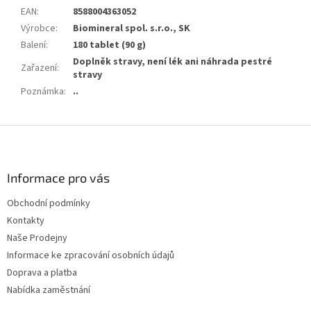
EAN
:
8588004363052
Výrobce
:
Biomineral spol. s.r.o., SK
Balení
:
180 tablet (90 g)
Doplněk stravy, není lék ani náhrada pestré
Zařazení
:
stravy
Poznámka
:
..
Z
á
p
a
Informace pro vás
t
Obchodní podmínky
í
Kontakty
Naše Prodejny
Informace ke zpracování osobních údajů
Doprava a platba
Nabídka zaměstnání