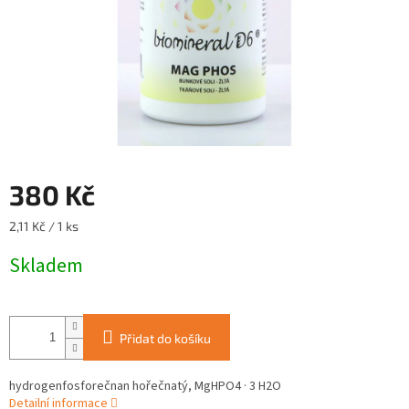
380 Kč
Měrná
2,11 Kč / 1 ks
cena:
Skladem
Přidat do košíku
hydrogenfosforečnan hořečnatý, MgHPO4 · 3 H2O
Detailní informace