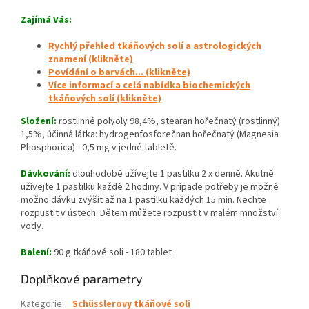
Zajímá Vás:
Rychlý přehled tkáňových solí a astrologických
znamení (klikněte)
Povídání o barvách... (klikněte)
Více informací a celá nabídka biochemických
tkáňových solí (klikněte)
Složení:
rostlinné polyoly 98,4%, stearan hořečnatý (rostlinný)
1,5%, účinná látka: hydrogenfosforečnan hořečnatý (Magnesia
Phosphorica) - 0,5 mg v jedné tabletě.
Dávkování:
dlouhodobě užívejte 1 pastilku 2 x denně. Akutně
užívejte 1 pastilku každé 2 hodiny. V prípade potřeby je možné
možno dávku zvýšit až na 1 pastilku každých 15 min. Nechte
rozpustit v ústech. Dětem můžete rozpustit v malém množství
vody.
Balení:
90 g tkáňové soli - 180 tablet
Doplňkové parametry
Kategorie
:
Schüsslerovy tkáňové soli