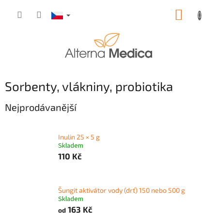
Přejít
NÁKUP
na
obsah
KOŠÍK
Sorbenty, vlákniny, probiotika
Nejprodávanější
Inulin 25 × 5 g
Skladem
110 Kč
Šungit aktivátor vody (drť) 150 nebo 500 g
Skladem
163 Kč
od