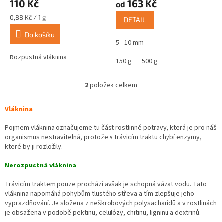
110 Kč
163 Kč
ů
od
produktu
produktu
je
je
Měrná
0,88 Kč / 1 g
DETAIL
5,0
5,0
cena:
z
z
Do košíku
5 - 10 mm
5
5
hvězdiček.
hvězdiček.
Rozpustná vláknina
150 g
500 g
2
položek celkem
O
v
l
Vláknina
á
d
Pojmem vláknina označujeme tu část rostlinné potravy, která je pro náš
a
organismus nestravitelná, protože v trávicím traktu chybí enzymy,
c
které by ji rozložily.
í
p
Nerozpustná vláknina
r
v
Trávicím traktem pouze prochází avšak je schopná vázat vodu. Tato
k
vláknina napomáhá pohybům tlustého střeva a tím zlepšuje jeho
y
vyprazdňování. Je složena z neškrobových polysacharidů a v rostlinách
v
je obsažena v podobě pektinu, celulózy, chitinu, ligninu a dextrinů.
ý