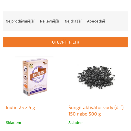
Ř
a
Nejprodávanější
Nejlevnější
Nejdražší
Abecedně
z
e
n
OTEVŘÍT FILTR
í
p
V
r
ý
o
p
d
i
u
s
k
p
t
r
ů
o
d
Inulin 25 × 5 g
Šungit aktivátor vody (drť)
u
150 nebo 500 g
k
Skladem
Skladem
Průměrné
Průměrné
t
hodnocení
hodnocení