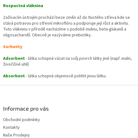
p
Rozpustná vláknina
i
s
Zažívacím ústrojím prochází beze změn až do tlustého střeva kde se
u
stává potravou pro střevní mikroflóru a podporuje její růst a aktivitu.
Tuto vlákninu v přírodě nacházíme v podobě inulinu, beta-glukanů a
oligosacharidů. Obecně je nazýváme prebiotiky.
Sorbenty
Adsorbent
- látka schopná vázat na svůj povrch látky jiné (např. inulin,
živočišné uhlí)
Absorbent
- látka schopná objemově pohltit jinou látku.
Z
á
p
a
Informace pro vás
t
Obchodní podmínky
í
Kontakty
Naše Prodejny