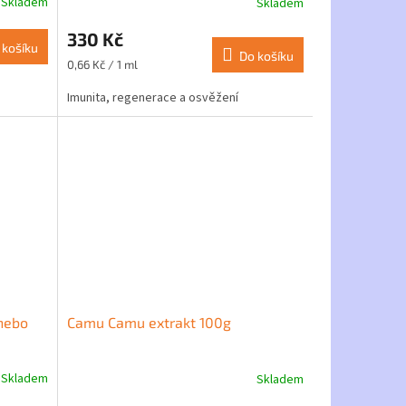
Skladem
Skladem
Průměrné
hodnocení
330 Kč
produktu
 košíku
je
Do košíku
Měrná
0,66 Kč / 1 ml
5,0
cena:
z
Imunita, regenerace a osvěžení
5
hvězdiček.
 nebo
Camu Camu extrakt 100g
Skladem
Skladem
Průměrné
hodnocení