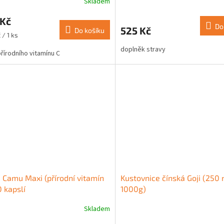
Skladem
rné
Průměrné
cení
hodnocení
 Kč
ktu
produktu
Do
525 Kč
Do košíku
je
 / 1 ks
5,0
doplněk stravy
z
přírodního vitamínu C
5
ček.
hvězdiček.
Camu Maxi (přírodní vitamín
Kustovnice čínská Goji (250
0 kapslí
1000g)
Skladem
rné
Průměrné
cení
hodnocení