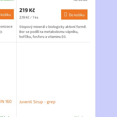
Průměrné
hodnocení
219 Kč
produktu
 košíku
je
Do košíku
Měrná
2,19 Kč / 1 ks
5,0
cena:
z
monizace
Stopový minerál v biologicky aktivní formě.
5
ky.
Bor se podílí na metabolismu vápníku,
hvězdiček.
hořčíku, fosforu a vitaminu D3.
IN 160
Juvenil Sirup - grep