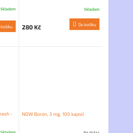
Skladem
Skladem
Průměrné
hodnocení
produktu
Do košíku
280 Kč
 košíku
je
5,0
z
5
hvězdiček.
rash -
NOW Boron, 3 mg, 100 kapslí
Skladem
Na dotaz