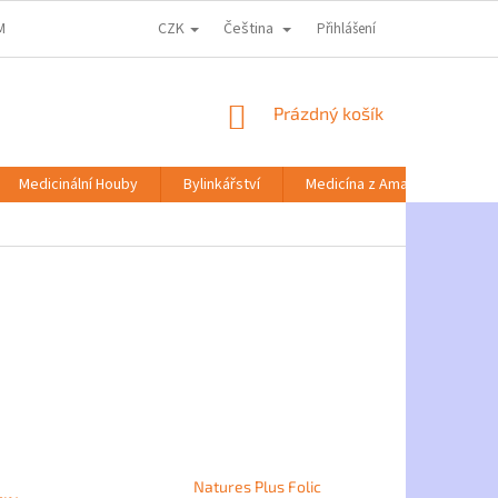
CZK
Čeština
MACE KE ZPRACOVÁNÍ OSOBNÍCH ÚDAJŮ
DOPRAVA A PLATBA
Přihlášení
NABÍD
NÁKUPNÍ
Prázdný košík
KOŠÍK
Medicinální Houby
Bylinkářství
Medicína z Amazonie
Natures Plus Folic