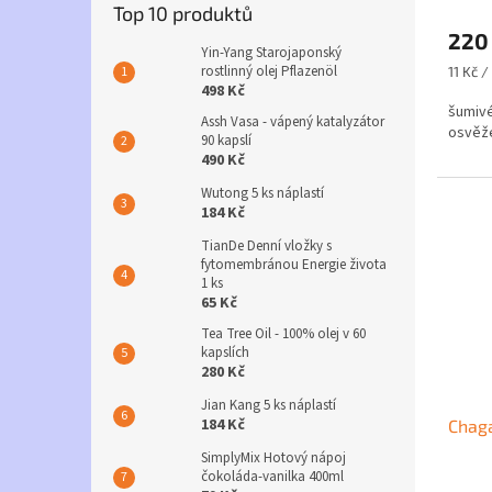
Průmě
Top 10 produktů
hodno
220
produ
Yin-Yang Starojaponský
je
rostlinný olej Pflazenöl
Měrná
11 Kč /
4,5
498 Kč
cena:
z
šumivé
Assh Vasa - vápený katalyzátor
5
osvěže
90 kapslí
hvězdi
490 Kč
Wutong 5 ks náplastí
184 Kč
TianDe Denní vložky s
fytomembránou Energie života
1 ks
65 Kč
Tea Tree Oil - 100% olej v 60
kapslích
280 Kč
Jian Kang 5 ks náplastí
184 Kč
Chaga
SimplyMix Hotový nápoj
čokoláda-vanilka 400ml