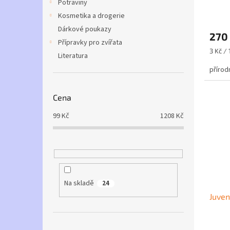
Potraviny
ů
Kosmetika a drogerie
Průmě
hodno
Dárkové poukazy
270
produ
Přípravky pro zvířata
je
Měrná
3 Kč / 
Literatura
4,3
cena:
z
přírod
5
hvězdi
Cena
99
Kč
1208
Kč
Na skladě
24
Juven