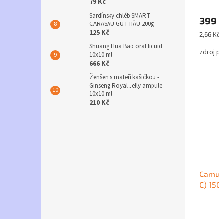
79 Kč
Průmě
hodno
Sardínsky chléb SMART
399
produ
CARASAU GUTTIÀU 200g
je
125 Kč
Měrná
2,66 Kč
5,0
cena:
Shuang Hua Bao oral liquid
z
zdroj 
10x10 ml
5
666 Kč
hvězdi
Ženšen s mateří kašičkou -
Ginseng Royal Jelly ampule
10x10 ml
210 Kč
Camu 
C) 15
Průmě
hodno