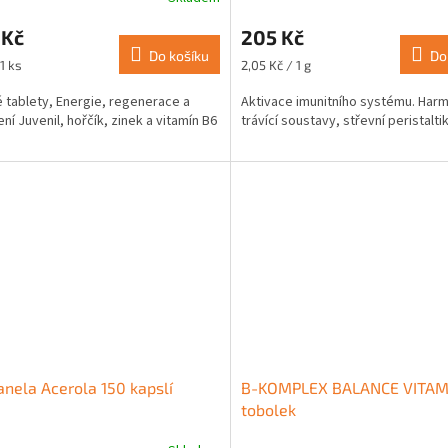
rné
Průměrné
cení
hodnocení
 Kč
205 Kč
ktu
produktu
Do košíku
je
Do
Měrná
 1 ks
2,05 Kč / 1 g
5,0
cena:
z
 tablety, Energie, regenerace a
Aktivace imunitního systému. Har
5
ní Juvenil, hořčík, zinek a vitamín B6
trávící soustavy, střevní peristalti
ček.
hvězdiček.
nela Acerola 150 kapslí
B-KOMPLEX BALANCE VITAM
tobolek