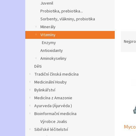
a
Juvenil
n
Probiotika, prebiotika...
e
Sorbenty, vlákniny, probiotika
l
Minerály
Ř
Vitamíny
a
Nejpro
Enzymy
z
Antioxidanty
e
Aminokyseliny
V
n
Děti
ý
í
p
p
Tradiční čínská medicína
i
r
Medicinální Houby
s
o
Bylinkářství
p
d
Medicína z Amazonie
r
u
Ayurveda (Ájurvéda )
o
k
d
Bioinformační medicína
t
u
ů
Výrobce Joalis
MycoM
k
Sibiřské léčitelství
t