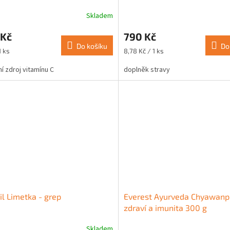
Skladem
rné
Průměrné
cení
hodnocení
 Kč
790 Kč
ktu
produktu
Do košíku
je
Do
Měrná
1 ks
8,78 Kč / 1 ks
5,0
cena:
z
ní zdroj vitamínu C
doplněk stravy
5
ček.
hvězdiček.
il Limetka - grep
Everest Ayurveda Chyawanp
zdraví a imunita 300 g
Skladem