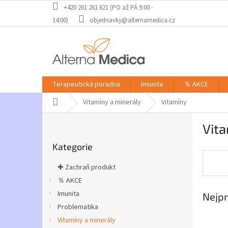
Přejít
+420 261 261 621 (PO až PÁ 9:00 -
na
14:00)
objednavky@alternamedica.cz
obsah
Terapeutická poradna
Imunita
％ AKCE
Domů
Vitamíny a minerály
Vitamíny
P
Vit
o
Přeskočit
s
Kategorie
kategorie
t
r
✚ Zachraň produkt
a
％ AKCE
n
Imunita
Nejpr
n
í
Problematika
p
Vitamíny a minerály