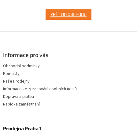
ZPĚT DO OBCHODU
Z
á
p
a
Informace pro vás
t
Obchodní podmínky
í
Kontakty
Naše Prodejny
Informace ke zpracování osobních údajů
Doprava a platba
Nabídka zaměstnání
Prodejna Praha 1