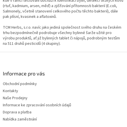
kde v rámci testování dochází k identifikaci bylin, detekci těžkých kovů
(rtuť, kadmium, arsen, měď) a zjišťování přítomnosti bakterií (E.coli,
Salmonely, včetně stanovení celkového počtu těchto bakterií), dále
pak plísní, kvasinek a aflatoxinů.
TCM Herbs, s.r.o. navíc jako jediná společnost svého druhu na českém
trhu bezpodmínečně podrobuje všechny bylinné šarže užité pro
výrobu produktů, ať již bylinných tablet či nápojů, podrobným testům
na 511 druhů pesticidů (4 skupiny).
Z
á
p
a
Informace pro vás
t
Obchodní podmínky
í
Kontakty
Naše Prodejny
Informace ke zpracování osobních údajů
Doprava a platba
Nabídka zaměstnání