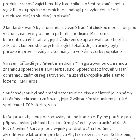
ý
produkt zachovávající benefity tradičního složení za současného
p
využití dostupných moderních technologií pro vyloučení všech
i
detekovatelných škodlivých obsahů.
s
u
Standardizované bylinné směsi užívané tradiční čínskou medicínou jsou
v Číně označovány pojmem patentní medicína. Mají formu
koncentrovaných tablet, jejichž složení se upravovalo po staletí na
základě zkušeností starých čínských lékařů. Jejich účinky byly
přirozeně prověřovány a zkoumány na velkém vzorku populace.
V našem případě je „Patentní medicína®“ registrovanou ochrannou
známkou společnosti TCM Herbs, s.r.o. Společnost zároveň vlastní
ochrannou známku registrovanou na území Evropské unie s tímto
logem: TCM Herbs
Současně jsou bylinné směsi patentní medicíny a některé jejich názvy
chráněny ochrannou známkou, jejímž výhradním vlastníkem je také
společnost TCM Herbs, s.r.o.
Naše produkty jsou podrobovány přísné kontrole. Byliny použité pro
přípravu bylinných tablet a nápojů mají všechny svou unikátní šarži.
Každá bylinná šarže je bez výjimky podrobována testům v
akreditované laboratoři pro léčiva Phytax ve švýcarském Schlierenu,