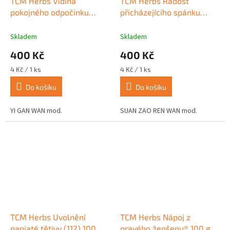
TCM Herbs Vidina
TCM Herbs Radost
pokojného odpočinku
přicházejícího spánku
(066) 100 tablet
(127) 100 tablet
Skladem
Skladem
400 Kč
400 Kč
Měrná
Měrná
4 Kč / 1 ks
4 Kč / 1 ks
cena:
cena:
Do košíku
Do košíku
YI GAN WAN mod.
SUAN ZAO REN WAN mod.
TCM Herbs Uvolnění
TCM Herbs Nápoj z
napjaté tětivy (112) 100
pravého ženšenu® 100 g