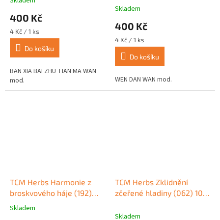
Skladem
Průměrné
Skladem
hodnocení
400 Kč
produktu
400 Kč
je
Měrná
4 Kč / 1 ks
5,0
cena:
Měrná
4 Kč / 1 ks
z
cena:
Do košíku
Do košíku
5
hvězdiček.
BAN XIA BAI ZHU TIAN MA WAN
WEN DAN WAN mod.
mod.
TCM Herbs Harmonie z
TCM Herbs Zklidnění
broskvového háje (192)
zčeřené hladiny (062) 100
100 tablet
tablet
Skladem
Průměrné
Skladem
hodnocení