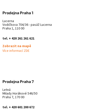
Prodejna Praha 1
Lucerna
Vodičkova 704/36 - pasáž Lucerna
Praha 1, 110 00
tel. + 420 261 261 621
Zobrazit na mapě
Více informací ZDE
Prodejna Praha 7
Letná
Milady Horákové 546/50
Praha 7, 170 00
tel. + 420 601 200 672