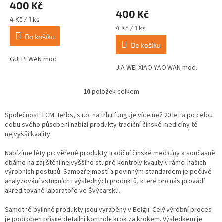
400 Kč
produktu
400 Kč
je
Měrná
4 Kč / 1 ks
5,0
cena:
Měrná
4 Kč / 1 ks
z
cena:
Do košíku
Do košíku
5
hvězdiček.
GUI PI WAN mod.
JIA WEI XIAO YAO WAN mod.
10
položek celkem
O
v
l
Společnost TCM Herbs, s.r.o. na trhu funguje více než 20 let a po celou
á
dobu svého působení nabízí produkty tradiční čínské medicíny té
d
nejvyšší kvality.
a
c
Nabízíme léty prověřené produkty tradiční čínské medicíny a současně
í
dbáme na zajištění nejvyššího stupně kontroly kvality v rámci našich
p
výrobních postupů. Samozřejmostí a povinným standardem je pečlivé
r
analyzování vstupních i výsledných produktů, které pro nás provádí
v
akreditované laboratoře ve Švýcarsku.
k
y
Samotné bylinné produkty jsou vyráběny v Belgii. Celý výrobní proces
v
je podroben přísné detailní kontrole krok za krokem. Výsledkem je