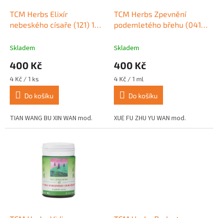
o
d
TCM Herbs Elixír
TCM Herbs Zpevnění
u
nebeského císaře (121) 100
podemletého břehu (041)
k
tablet
100 tablet
t
Skladem
Skladem
ů
400 Kč
400 Kč
Měrná
Měrná
4 Kč / 1 ks
4 Kč / 1 ml
cena:
cena:
Do košíku
Do košíku
TIAN WANG BU XIN WAN mod.
XUE FU ZHU YU WAN mod.