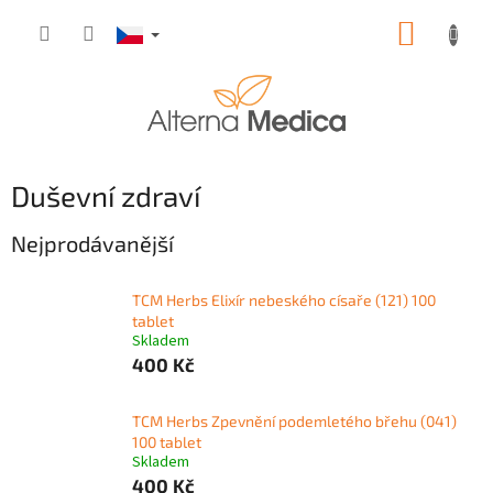
Přejít
NÁKUP
na
obsah
KOŠÍK
Duševní zdraví
Nejprodávanější
TCM Herbs Elixír nebeského císaře (121) 100
tablet
Skladem
400 Kč
TCM Herbs Zpevnění podemletého břehu (041)
100 tablet
Skladem
400 Kč