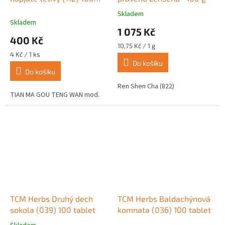
tablet
Skladem
Průměrné
Skladem
hodnocení
1 075 Kč
produktu
400 Kč
je
Měrná
10,75 Kč / 1 g
5,0
Měrná
cena:
4 Kč / 1 ks
z
cena:
Do košíku
Do košíku
5
hvězdiček.
Ren Shen Cha (822)
TIAN MA GOU TENG WAN mod.
TCM Herbs Druhý dech
TCM Herbs Baldachýnová
sokola (039) 100 tablet
komnata (036) 100 tablet