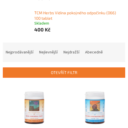
TCM Herbs Vidina pokojného odpočinku (066)
100 tablet
Skladem
400 Kč
Ř
a
Nejprodávanější
Nejlevnější
Nejdražší
Abecedně
z
e
n
OTEVŘÍT FILTR
í
p
V
r
ý
o
p
d
i
u
s
k
p
t
r
ů