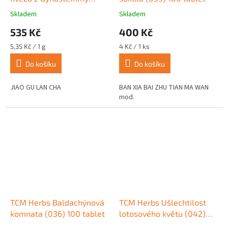
pětilisté (850) 100 g
Skladem
Skladem
Průměrné
Průměrné
hodnocení
hodnocení
535 Kč
400 Kč
produktu
produktu
je
je
Měrná
Měrná
5,35 Kč / 1 g
4 Kč / 1 ks
5,0
5,0
cena:
cena:
z
z
Do košíku
Do košíku
5
5
hvězdiček.
hvězdiček.
JIAO GU LAN CHA
BAN XIA BAI ZHU TIAN MA WAN
mod.
TCM Herbs Baldachýnová
TCM Herbs Ušlechtilost
komnata (036) 100 tablet
lotosového květu (042)
100 tablet