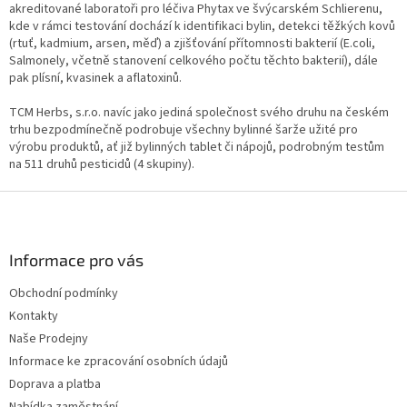
akreditované laboratoři pro léčiva Phytax ve švýcarském Schlierenu,
kde v rámci testování dochází k identifikaci bylin, detekci těžkých kovů
(rtuť, kadmium, arsen, měď) a zjišťování přítomnosti bakterií (E.coli,
Salmonely, včetně stanovení celkového počtu těchto bakterií), dále
pak plísní, kvasinek a aflatoxinů.
TCM Herbs, s.r.o. navíc jako jediná společnost svého druhu na českém
trhu bezpodmínečně podrobuje všechny bylinné šarže užité pro
výrobu produktů, ať již bylinných tablet či nápojů, podrobným testům
na 511 druhů pesticidů (4 skupiny).
Z
á
p
a
Informace pro vás
t
Obchodní podmínky
í
Kontakty
Naše Prodejny
Informace ke zpracování osobních údajů
Doprava a platba
Nabídka zaměstnání