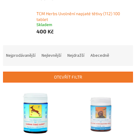
TCM Herbs Uvolnění napjaté tětivy (112) 100
tablet
Skladem
400 Kč
Ř
a
Nejprodávanější
Nejlevnější
Nejdražší
Abecedně
z
e
n
OTEVŘÍT FILTR
í
p
V
r
ý
o
p
d
i
u
s
k
p
t
r
ů