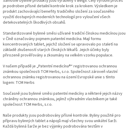
Samotné bylinné produkty jsou vyráběny v Belgii. Celý výrobní proces
v
je podroben přísné detailní kontrole krok za krokem. Výsledkem je
ý
produkt zachovávající benefity tradičního složení za současného
p
využití dostupných moderních technologií pro vyloučení všech
i
detekovatelných škodlivých obsahů.
s
u
Standardizované bylinné směsi užívané tradiční čínskou medicínou jsou
v Číně označovány pojmem patentní medicína. Mají formu
koncentrovaných tablet, jejichž složení se upravovalo po staletí na
základě zkušeností starých čínských lékařů. Jejich účinky byly
přirozeně prověřovány a zkoumány na velkém vzorku populace.
V našem případě je „Patentní medicína®“ registrovanou ochrannou
známkou společnosti TCM Herbs, s.r.o. Společnost zároveň vlastní
ochrannou známku registrovanou na území Evropské unie s tímto
logem: TCM Herbs
Současně jsou bylinné směsi patentní medicíny a některé jejich názvy
chráněny ochrannou známkou, jejímž výhradním vlastníkem je také
společnost TCM Herbs, s.r.o.
Naše produkty jsou podrobovány přísné kontrole. Byliny použité pro
přípravu bylinných tablet a nápojů mají všechny svou unikátní šarži.
Každá bylinná šarže je bez výjimky podrobována testům v