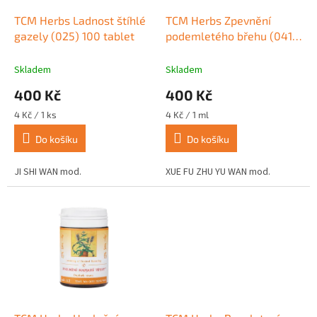
o
d
TCM Herbs Ladnost štíhlé
TCM Herbs Zpevnění
u
gazely (025) 100 tablet
podemletého břehu (041)
k
100 tablet
t
Skladem
Skladem
ů
400 Kč
400 Kč
Měrná
Měrná
4 Kč / 1 ks
4 Kč / 1 ml
cena:
cena:
Do košíku
Do košíku
JI SHI WAN mod.
XUE FU ZHU YU WAN mod.