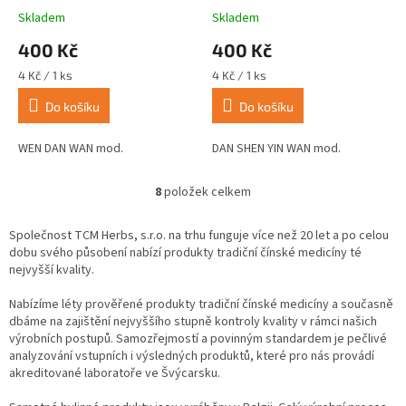
Skladem
Skladem
400 Kč
400 Kč
Měrná
Měrná
4 Kč / 1 ks
4 Kč / 1 ks
cena:
cena:
Do košíku
Do košíku
WEN DAN WAN mod.
DAN SHEN YIN WAN mod.
8
položek celkem
O
v
l
Společnost TCM Herbs, s.r.o. na trhu funguje více než 20 let a po celou
á
dobu svého působení nabízí produkty tradiční čínské medicíny té
d
nejvyšší kvality.
a
c
Nabízíme léty prověřené produkty tradiční čínské medicíny a současně
í
dbáme na zajištění nejvyššího stupně kontroly kvality v rámci našich
p
výrobních postupů. Samozřejmostí a povinným standardem je pečlivé
r
analyzování vstupních i výsledných produktů, které pro nás provádí
v
akreditované laboratoře ve Švýcarsku.
k
y