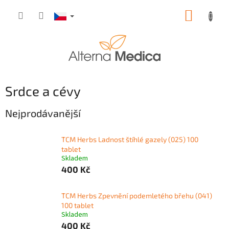
Přejít
NÁKUP
na
obsah
KOŠÍK
Srdce a cévy
Nejprodávanější
TCM Herbs Ladnost štíhlé gazely (025) 100
tablet
Skladem
400 Kč
TCM Herbs Zpevnění podemletého břehu (041)
100 tablet
Skladem
400 Kč