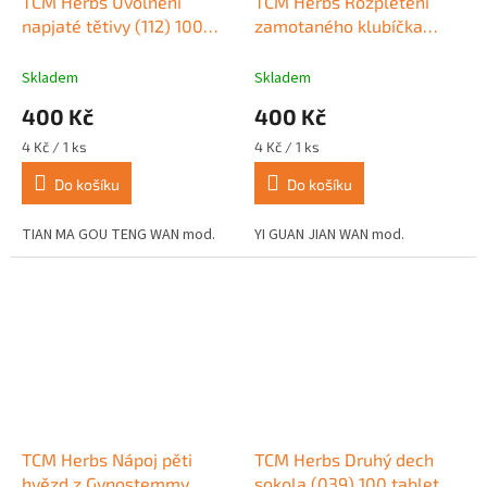
TCM Herbs Uvolnění
TCM Herbs Rozpletení
napjaté tětivy (112) 100
zamotaného klubíčka
tablet
(068) 100 tablet
Skladem
Skladem
400 Kč
400 Kč
Měrná
Měrná
4 Kč / 1 ks
4 Kč / 1 ks
cena:
cena:
Do košíku
Do košíku
TIAN MA GOU TENG WAN mod.
YI GUAN JIAN WAN mod.
TCM Herbs Nápoj pěti
TCM Herbs Druhý dech
hvězd z Gynostemmy
sokola (039) 100 tablet