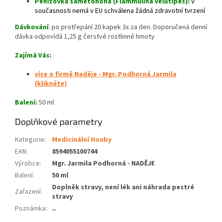
Penízovka sametonohá (Flammulina velutipes):
v
současnosti nemá v EU schválena žádná zdravotní tvrzení
Dávkování
:
po protřepání 20 kapek 3x za den. Doporučená denní
dávka odpovídá 1,25 g čerstvé rostlinné hmoty
Zajímá Vás:
více o firmě Naděje - Mgr. Podhorná Jarmila
(klikněte)
Balení:
50 ml
Doplňkové parametry
Kategorie
:
Medicinální Houby
EAN
:
8594055100744
Výrobce
:
Mgr. Jarmila Podhorná - NADĚJE
Balení
:
50 ml
Doplněk stravy, není lék ani náhrada pestré
Zařazení
:
stravy
Poznámka
:
..