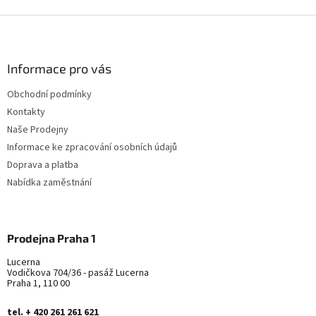
Z
á
p
a
Informace pro vás
t
Obchodní podmínky
í
Kontakty
Naše Prodejny
Informace ke zpracování osobních údajů
Doprava a platba
Nabídka zaměstnání
Prodejna Praha 1
Lucerna
Vodičkova 704/36 - pasáž Lucerna
Praha 1, 110 00
tel. + 420 261 261 621