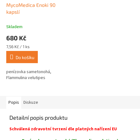
MycoMedica Enoki 90
kapslí
Skladem
680 Kč
Měrná
7,56 Kč / 1 ks
cena:
Do košíku
penízovka sametonohá,
Flammulina velutipes
Popis
Diskuze
Detailní popis produktu
Schválená zdravotní tvrzení dle platných nařízení EU