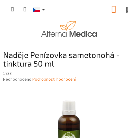
Přejít
NÁKUP
na
obsah
KOŠÍK
Naděje Penízovka sametonohá -
tinktura 50 ml
1733
Průměrné
Neohodnoceno
Podrobnosti hodnocení
hodnocení
produktu
je
0,0
z
5
hvězdiček.