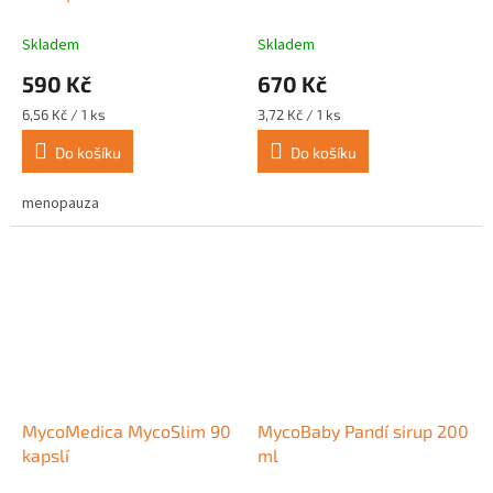
Skladem
Skladem
590 Kč
670 Kč
Měrná
Měrná
6,56 Kč / 1 ks
3,72 Kč / 1 ks
cena:
cena:
Do košíku
Do košíku
menopauza
MycoMedica MycoSlim 90
MycoBaby Pandí sirup 200
kapslí
ml