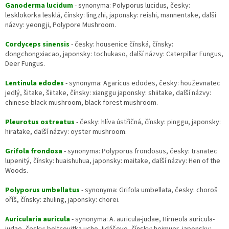
Ganoderma lucidum
- synonyma: Polyporus lucidus, česky:
r
lesklokorka lesklá, čínsky: lingzhi, japonsky: reishi, mannentake, další
v
názvy: yeongji, Polypore Mushroom.
k
y
Cordyceps sinensis
- česky: housenice čínská, čínsky:
v
dongchongxiacao, japonsky: tochukaso, další názvy: Caterpillar Fungus,
ý
Deer Fungus.
p
i
Lentinula edodes
- synonyma: Agaricus edodes, česky: houževnatec
s
jedlý, šitake, šiitake, čínsky: xianggu japonsky: shiitake, další názvy:
u
chinese black mushroom, black forest mushroom.
Pleurotus ostreatus
- česky: hlíva ústřičná, čínsky: pinggu, japonsky:
hiratake, další názvy: oyster mushroom.
Grifola frondosa
- synonyma: Polyporus frondosus, česky: trsnatec
lupenitý, čínsky: huaishuhua, japonsky: maitake, další názvy: Hen of the
Woods.
Polyporus umbellatus
- synonyma: Grifola umbellata, česky: choroš
oříš, čínsky: zhuling, japonsky: chorei.
Auricularia auricula
- synonyma: A. auricula-judae, Hirneola auricula-