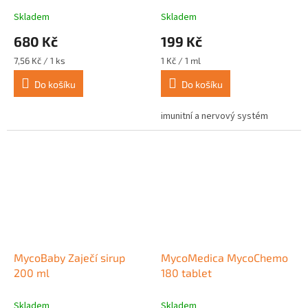
Skladem
Skladem
680 Kč
199 Kč
Měrná
Měrná
7,56 Kč / 1 ks
1 Kč / 1 ml
cena:
cena:
Do košíku
Do košíku
imunitní a nervový systém
MycoBaby Zaječí sirup
MycoMedica MycoChemo
200 ml
180 tablet
Skladem
Skladem