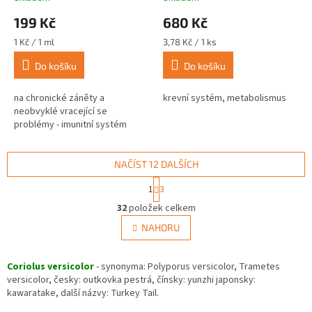
199 Kč
680 Kč
Měrná
Měrná
1 Kč / 1 ml
3,78 Kč / 1 ks
cena:
cena:
Do košíku
Do košíku
na chronické záněty a
krevní systém, metabolismus
neobvyklé vracející se
problémy - imunitní systém
NAČÍST 12 DALŠÍCH
S
1
3
t
O
r
32
položek celkem
v
á
l
NAHORU
n
á
k
d
o
v
Coriolus versicolor
- synonyma: Polyporus versicolor, Trametes
a
á
versicolor, česky: outkovka pestrá, čínsky: yunzhi japonsky:
c
n
kawaratake, další názvy: Turkey Tail.
í
í
p