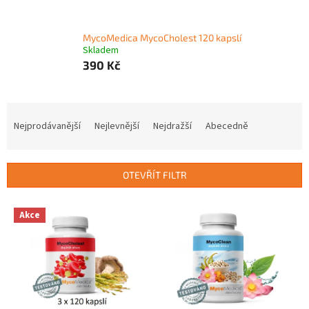
MycoMedica MycoCholest 120 kapslí
Skladem
390 Kč
Ř
a
Nejprodávanější
Nejlevnější
Nejdražší
Abecedně
z
e
n
OTEVŘÍT FILTR
í
p
V
r
Akce
ý
o
p
d
i
u
s
k
p
t
r
ů