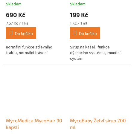
Skladem
Skladem
690 Kč
199 Kč
Měrná
Měrná
7,67 Kč / 1 ks
1 Kč / 1 ml
cena:
cena:
Do košíku
Do košíku
normální funkce střevního
Sirup na kašel. funkce
traktu, normální trávení
dýchacího systému, imunitní
systém
MycoMedica MycoHair 90
MycoBaby Želví sirup 200
kapslí
ml