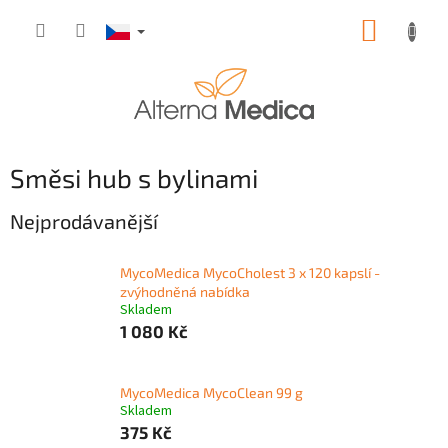
Přejít
NÁKUP
na
obsah
KOŠÍK
Směsi hub s bylinami
Nejprodávanější
MycoMedica MycoCholest 3 x 120 kapslí -
zvýhodněná nabídka
Skladem
1 080 Kč
MycoMedica MycoClean 99 g
Skladem
375 Kč