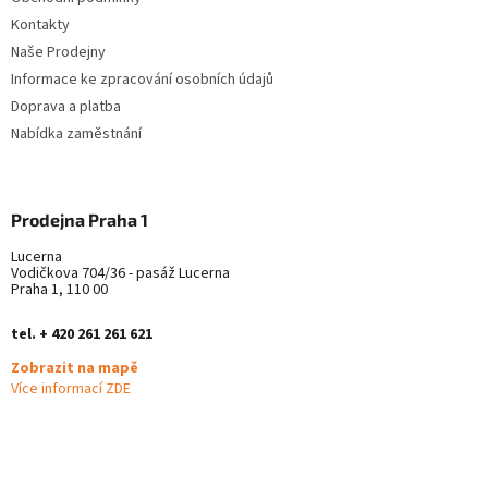
í
Kontakty
Naše Prodejny
Informace ke zpracování osobních údajů
Doprava a platba
Nabídka zaměstnání
Prodejna Praha 1
Lucerna
Vodičkova 704/36 - pasáž Lucerna
Praha 1, 110 00
tel. + 420 261 261 621
Zobrazit na mapě
Více informací ZDE