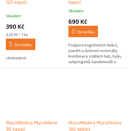
120 kapslí
kapslí
Skladem
Průměrné
Skladem
hodnocení
690 Kč
produktu
390 Kč
je
Do košíku
5,0
Měrná
3,25 Kč / 1 ks
z
cena:
Do košíku
5
Podpora kognitivních funkcí,
hvězdiček.
paměti a duševní rovnováhy
Kombinace vitálních hub, bylin,
cholesterol
adaptogenů, kanabinoidů a
antioxidantů, která podporuje
kognitivní výkon, regeneraci...
MycoMedica MycoMeno
MycoMedica MycoStress
90 kapslí
180 tablet