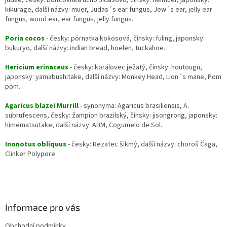
judae, česky: boltcovitka ucho Jidášovo, čínsky: heimuer, japonsky:
kikurage, další názvy: muer, Judas´s ear fungus, Jew´s ear, jelly ear
fungus, wood ear, ear fungus, jelly fungus.
Poria cocos
- česky: pórnatka kokosová, čínsky: fuling, japonsky:
bukuryo, další názvy: indian bread, hoelen, tuckahoe.
Hericium erinaceus
- česky: korálovec ježatý, čínsky: houtougu,
japonsky: yamabushitake, další názvy: Monkey Head, Lion´s mane, Pom
pom.
Agaricus blazei Murrill
- synonyma: Agaricus brasiliensis, A.
subrufescens, česky: žampion brazilský, čínsky: jisongrong, japonsky:
himematsutake, další názvy: ABM, Cogumelo de Sol.
Inonotus obliquus
- česky: Rezatec šikmý, další názvy: choroš Čaga,
Clinker Polypore
Z
á
p
a
Informace pro vás
t
Obchodní podmínky