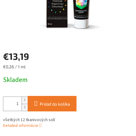
€13,19
Jednotková
€0,26 / 1 ml
cena:
Skladem
Pridať do košíka
všetkých 12 tkanivových solí
Detailné informácie