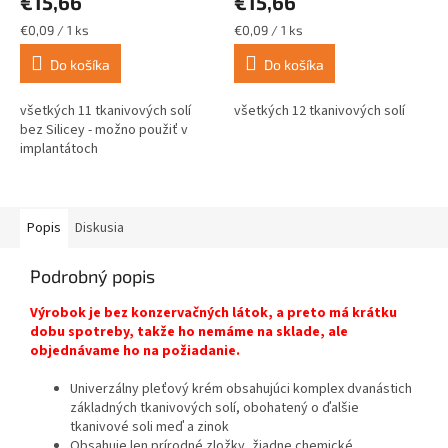
€15,66
€15,66
Jednotková
Jednotková
€0,09 / 1 ks
€0,09 / 1 ks
cena:
cena:
Do košíka
Do košíka
všetkých 11 tkanivových solí
všetkých 12 tkanivových solí
bez Silicey - možno použiť v
implantátoch
Popis
Diskusia
Podrobný popis
Výrobok je bez konzervačných látok, a preto má krátku
dobu spotreby, takže ho nemáme na sklade, ale
objednávame ho na požiadanie.
Univerzálny pleťový krém obsahujúci komplex dvanástich
základných tkanivových solí, obohatený o ďalšie
tkanivové soli meď a zinok
Obsahuje len prírodné zložky, žiadne chemické