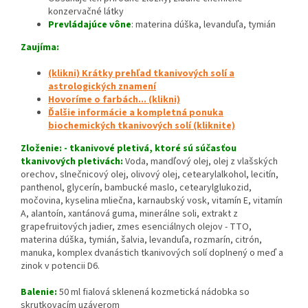
konzervačné látky
Prevládajúce vône
: materina dúška, levanduľa, tymián
Zaujíma:
(klikni) Krátky prehľad tkanivových solí a
astrologických znamení
Hovoríme o farbách... (klikni)
Ďalšie informácie a kompletná ponuka
biochemických tkanivových solí (kliknite)
Zloženie: - tkanivové pletivá, ktoré sú súčasťou
tkanivových pletivách:
Voda, mandľový olej, olej z vlašských
orechov, slnečnicový olej, olivový olej, cetearylalkohol, lecitín,
panthenol, glycerín, bambucké maslo, cetearylglukozid,
močovina, kyselina mliečna, karnaubský vosk, vitamín E, vitamín
A, alantoín, xantánová guma, minerálne soli, extrakt z
grapefruitových jadier, zmes esenciálnych olejov - TTO,
materina dúška, tymián, šalvia, levanduľa, rozmarín, citrón,
manuka, komplex dvanástich tkanivových solí doplnený o meď a
zinok v potencii D6.
Balenie:
50 ml fialová sklenená kozmetická nádobka so
skrutkovacím uzáverom