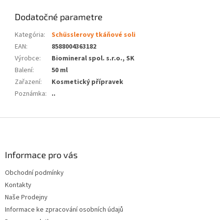
Dodatočné parametre
Kategória
:
Schüsslerovy tkáňové soli
EAN
:
8588004363182
Výrobce
:
Biomineral spol. s.r.o., SK
Balení
:
50 ml
Zařazení
:
Kosmetický přípravek
Poznámka
:
..
Z
á
p
ä
Informace pro vás
t
Obchodní podmínky
i
Kontakty
e
Naše Prodejny
Informace ke zpracování osobních údajů