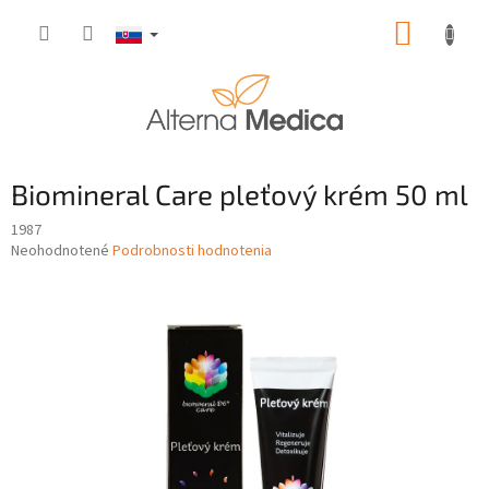
Prejsť
NÁKUP
na
obsah
KOŠÍK
Biomineral Care pleťový krém 50 ml
1987
Priemerné
Neohodnotené
Podrobnosti hodnotenia
hodnotenie
produktu
je
0,0
z
5
hviezdičiek.