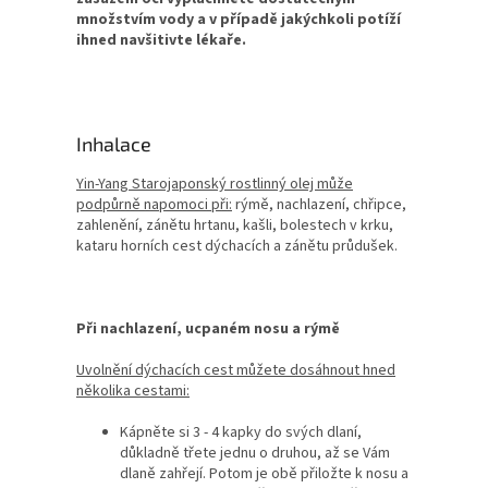
množstvím vody a v případě jakýchkoli potíží
ihned navšitivte lékaře.
Inhalace
Yin-Yang Starojaponský rostlinný olej může
podpůrně napomoci při:
rýmě, nachlazení, chřipce,
zahlenění, zánětu hrtanu, kašli, bolestech v krku,
kataru horních cest dýchacích a zánětu průdušek.
Při nachlazení, ucpaném nosu a rýmě
Uvolnění dýchacích cest můžete dosáhnout hned
několika cestami:
Kápněte si 3 - 4 kapky do svých dlaní,
důkladně třete jednu o druhou, až se Vám
dlaně zahřejí. Potom je obě přiložte k nosu a