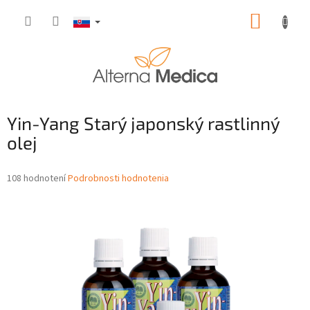
Prejsť
NÁKUP
na
obsah
KOŠÍK
Yin-Yang Starý japonský rastlinný
olej
Priemerné
108 hodnotení
Podrobnosti hodnotenia
hodnotenie
produktu
je
3,8
z
5
hviezdičiek.