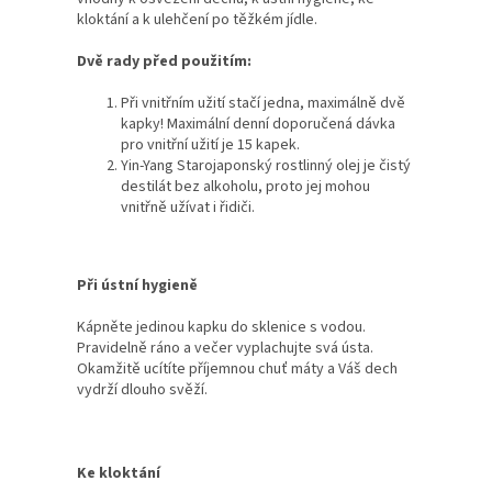
kloktání a k ulehčení po těžkém jídle.
Dvě rady před použitím:
Při vnitřním užití stačí jedna, maximálně dvě
kapky! Maximální denní doporučená dávka
pro vnitřní užití je 15 kapek.
Yin-Yang Starojaponský rostlinný olej je čistý
destilát bez alkoholu, proto jej mohou
vnitřně užívat i řidiči.
Při ústní hygieně
Kápněte jedinou kapku do sklenice s vodou.
Pravidelně ráno a večer vyplachujte svá ústa.
Okamžitě ucítíte příjemnou chuť máty a Váš dech
vydrží dlouho svěží.
Ke kloktání