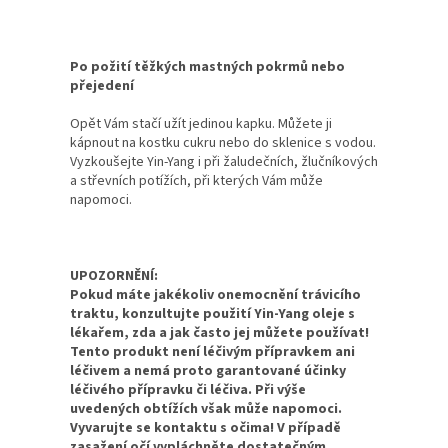
Po požití těžkých mastných pokrmů nebo
přejedení
Opět Vám stačí užít jedinou kapku. Můžete ji
kápnout na kostku cukru nebo do sklenice s vodou.
Vyzkoušejte Yin-Yang i při žaludečních, žlučníkových
a střevních potížích, při kterých Vám může
napomoci.
UPOZORNĚNÍ:
Pokud máte jakékoliv onemocnění trávicího
traktu, konzultujte použití Yin-Yang oleje s
lékařem, zda a jak často jej můžete používat!
Tento produkt není léčivým přípravkem ani
léčivem a nemá proto garantované účinky
léčivého přípravku či léčiva. Při výše
uvedených obtížích však může napomoci.
Vyvarujte se kontaktu s očima! V případě
zasažení očí vypláchněte dostatečným