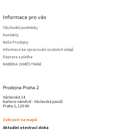
á
p
ä
Informace pro vás
t
Obchodní podmínky
i
Kontakty
e
Naše Prodejny
Informace ke zpracování osobních údajů
Doprava a platba
NABÍDKA ZAMĚSTNÁNÍ
Prodejna Praha 2
Václavská 14
Karlovo náměstí - Václavská pasáž
Praha 2, 120 00
Zobrazit na mapě
Aktuální otevírací doba