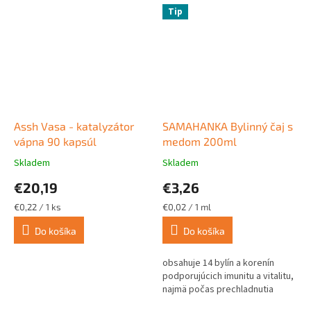
Tip
Assh Vasa - katalyzátor
SAMAHANKA Bylinný čaj s
vápna 90 kapsúl
medom 200ml
Skladem
Skladem
Priemerné
Priemerné
hodnotenie
hodnotenie
€20,19
€3,26
produktu
produktu
je
je
Jednotková
Jednotková
€0,22 / 1 ks
€0,02 / 1 ml
3,3
5,0
cena:
cena:
z
z
Do košíka
Do košíka
5
5
hviezdičiek.
hviezdičiek.
obsahuje 14 bylín a korenín
podporujúcich imunitu a vitalitu,
najmä počas prechladnutia