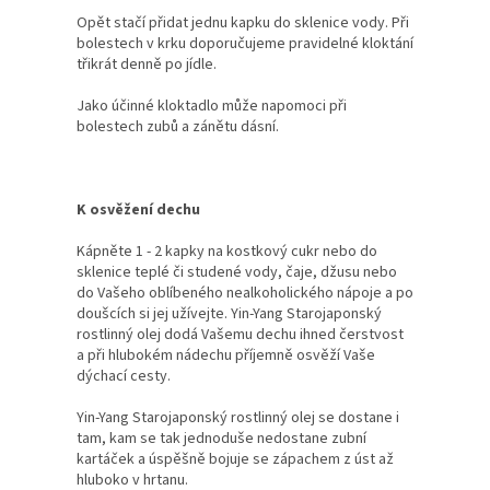
Opět stačí přidat jednu kapku do sklenice vody. Při
bolestech v krku doporučujeme pravidelné kloktání
třikrát denně po jídle.
Jako účinné kloktadlo může napomoci při
bolestech zubů a zánětu dásní.
K osvěžení dechu
Kápněte 1 - 2 kapky na kostkový cukr nebo do
sklenice teplé či studené vody, čaje, džusu nebo
do Vašeho oblíbeného nealkoholického nápoje a po
doušcích si jej užívejte. Yin-Yang Starojaponský
rostlinný olej dodá Vašemu dechu ihned čerstvost
a při hlubokém nádechu příjemně osvěží Vaše
dýchací cesty.
Yin-Yang Starojaponský rostlinný olej se dostane i
tam, kam se tak jednoduše nedostane zubní
kartáček a úspěšně bojuje se zápachem z úst až
hluboko v hrtanu.