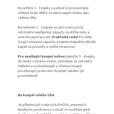
Rozetřete 2 - 3 kapky a pečlivě si promasírujte
reflexní body. Může se ulevit nejen nohám, ale i
celému tělu!
Rozetřením 1 - 2 kapek na nárt a mezi prsty
odstraníte nepříjemný zápach, osvěžíte nohy a
omezíte jejich pocení.
Praktická rada!
Pro déle
trvající omezení zápachu a bakterií kápněte několik
kapek na ponožky a vnitřní stranu bot.
Pro uvolňující koupel nohou
kápněte 3 - 4 kapky
do misky s horkou vodou, smíchejte se solí nebo
mlékem a vychutnávejte si účinnou koupel
povzbuzující prokrvení chodidel. Ideální i při
prochladnutí!
Na koupel celého těla
Je příjemná při svalových křečích, unavených
kloubech, posílí nervy a slouží i k osvěžení pleti.