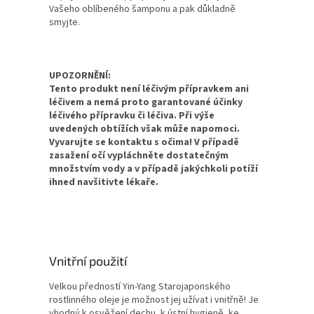
Vašeho oblíbeného šamponu a pak důkladně
smyjte.
UPOZORNĚNÍ:
Tento produkt není léčivým přípravkem ani
léčivem a nemá proto garantované účinky
léčivého přípravku či léčiva. Při výše
uvedených obtížích však může napomoci.
Vyvarujte se kontaktu s očima! V případě
zasažení očí vypláchněte dostatečným
množstvím vody a v případě jakýchkoli potíží
ihned navšitivte lékaře.
Vnitřní použití
Velkou předností Yin-Yang Starojaponského
rostlinného oleje je možnost jej užívat i vnitřně! Je
vhodný k osvěžení dechu, k ústní hygieně, ke