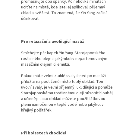
promasírujte oba spánky. Po několika minutách
ucítíte na místě, kde jste jej aplikovali příjemný
chlad a svěžest. To znamená, že Yin-Yang začíná
účinkovat.
Pro relaxační a uvolňující masáž
Smíchejte pár kapek Yin-Yang Starojaponského
rostlinného oleje s jakýmkoliv neparfemovaným
masážním olejem či emulzí.
Pokud máte velmi ztuhlé svaly ihned po masáži
přiložte na postižené místo teplý obklad. Ten
uvolní svaly, je velmi příjemný, uklidňující a pomůže
Starojaponskému rostlinnému oleji působit hlouběji
a účinněji! Jako obklad můžete použít látkovou
plenu namočenou v teplé vodě nebo jakýkoliv
hřejivý polštářek.
Při bolestech chodidel