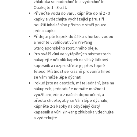
zhluboka se nadechněte a vydechněte.
Opakujte 1 - 3krát.
Přiveďte vodu do varu, kápněte do ní 2 - 3
kapky a vdechujte vycházející páru. Při
použití inhalačního přístroje stačí pouze
jedna kapka.
Přidejte pár kapek do šálku s horkou vodou
a nechte uvolňovat vůni Yin-Yang
Starojaponského rostlinného oleje.
Pro svěží vůni ve vytápěných místnostech
nakapejte několik kapek na vlhký látkový
kapesník a rozprostřete jej přes topné
těleso. Místnost se krásně provoní a hned
se Vám může lépe dýchat!
Pokud jste na cestách, máte jednání, jste na
nákupech, jednoduše nemáte možnost
využít ani jedno z našich doporučení, a
přesto chcete, aby se Vám lépe dýchalo,
kápněte 2-3 kapky na obyčejný čistý
kapesník a vůni Yin-Yang zhluboka vdechujte
a vydechujte.