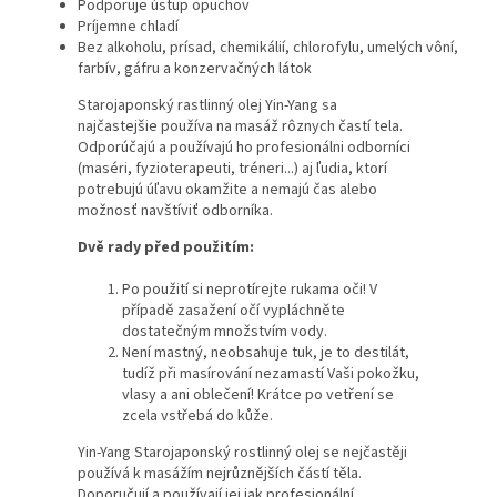
Podporuje ústup opuchov
Príjemne chladí
Bez alkoholu, prísad, chemikálií, chlorofylu, umelých vôní,
farbív, gáfru a konzervačných látok
Starojaponský rastlinný olej Yin-Yang sa
najčastejšie používa na masáž rôznych častí tela.
Odporúčajú a používajú ho profesionálni odborníci
(maséri, fyzioterapeuti, tréneri...) aj ľudia, ktorí
potrebujú úľavu okamžite a nemajú čas alebo
možnosť navštíviť odborníka.
Dvě rady před použitím:
Po použití si neprotírejte rukama oči! V
případě zasažení očí vypláchněte
dostatečným množstvím vody.
Není mastný, neobsahuje tuk, je to destilát,
tudíž při masírování nezamastí Vaši pokožku,
vlasy a ani oblečení! Krátce po vetření se
zcela vstřebá do kůže.
Yin-Yang Starojaponský rostlinný olej se nejčastěji
používá k masážím nejrůznějších částí těla.
Doporučují a používají jej jak profesionální