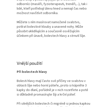
odborníci (maséři, fyzioterapeuti, trenéři,...), tak i
lidé, kteří potřebují úlevu hned a nemají čas nebo
možnost navštívit odborníka.
Můžete s ním masírovat namožené svalstvo,
potírat bolestivé klouby a unavené nohy. Může
působit uklidňujícím a současně osvěžujícím
účinkem při únavě, bolestech hlavy a strnutí šíje.
Vnější použití
Při bolestech hlavy
Bolesti hlavy mají často své příčiny ve svalstvu v
oblasti šíje nebo horní páteře, proto si kápněte 3
kapky do dlaní, pořádně je v nich rozetřete a poté
si důkladně promasírujte šíji a krční páteř.
Při silnějších bolestech či migréně si jednou kapkou