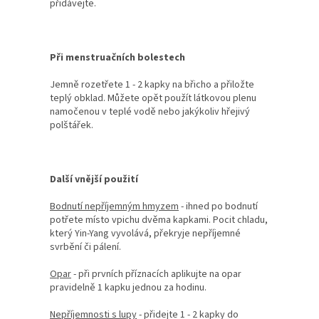
přidávejte.
Při menstruačních bolestech
Jemně rozetřete 1 - 2 kapky na břicho a přiložte
teplý obklad. Můžete opět použít látkovou plenu
namočenou v teplé vodě nebo jakýkoliv hřejivý
polštářek.
Další vnější použití
Bodnutí nepříjemným hmyzem
- ihned po bodnutí
potřete místo vpichu dvěma kapkami. Pocit chladu,
který Yin-Yang vyvolává, překryje nepříjemné
svrbění či pálení.
Opar
- při prvních příznacích aplikujte na opar
pravidelně 1 kapku jednou za hodinu.
Nepříjemnosti s lupy
- přidejte 1 - 2 kapky do