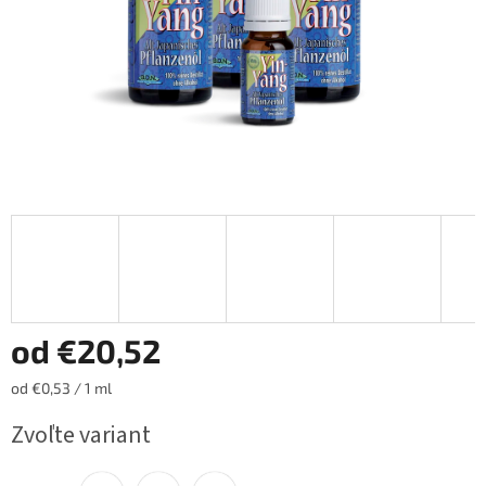
od
€20,52
Jednotková
od €0,53 / 1 ml
cena:
Zvoľte variant