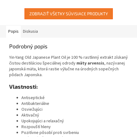
ZOBRAZIŤ VŠETKY SÚVISIACE PRODUKTY
Popis
Diskusia
Podrobný popis
Yin-Yang Old Japanese Plant Oil je 100 % rastlinný extrakt získaný
čistou destiláciou špeciálnej odrody
mäty arvensis
, nazývanej
japonská mäta, ktorá rastie výlučne na úrodných sopečných
pôdach Japonska.
Vlastnosti:
Antiseptické
Antibakteriálne
Osviežujúci
Aktivačný
Upokojujúci a relaxačný
Rozpouští hleny
Pozitívne pôsobí proti svrbeniu