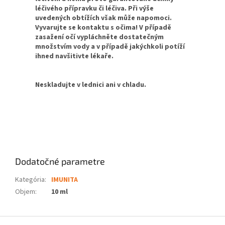
léčivého přípravku či léčiva. Při výše
uvedených obtížích však může napomoci.
Vyvarujte se kontaktu s očima! V případě
zasažení očí vypláchněte dostatečným
množstvím vody a v případě jakýchkoli potíží
ihned navšitivte lékaře.
Neskladujte v lednici ani v chladu.
Dodatočné parametre
Kategória
:
IMUNITA
Objem
:
10 ml
Z