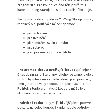
Zvýší se pružnost kůže, uvolní se svalstvo a tělo se
zregeneruje. Pro koupel celého těla použijte 3 - 6
kapek Yin-Yang Starojaponského rostlinného oleje.
Jako přísada do koupele se Yin-Yang Starojaponský
rostlinný olej používá a může napomoci:
při nachlazení
pro uvolnění
při namožení svalů a kloubů
pro relaxaci
jako prevence proti celulitidě.
Pro aromatickou a uvolňující koupel
přidejte 5 -
6 kapek Yin-Yang Starojaponského rostlinného oleje
do trochy mléka nebo medu (slouží jako přirozený
emulgátor) do vany s vodou o teplotě 36 – 38 °C.
Požitek z teplé aromatické koupele může být
uklidňující a zároveň osvěžující.
Praktická rada!
Ženy mají citlivější pleť - poprvé
použijte na celou koupel 3 kapky, podle potřeby