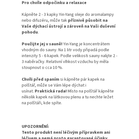
Pro chvíle odpočinku a relaxace
Kápněte 2 - 3 kapky Yin-Yang oleje do aromalampy
nebo difuzéru, může tak
příznivě působit na
Vaše dýchací ústrojí a zároveň na Vaši duševní
pohodu
.
Použijte jej v sauně!
Yin-Yang je koncentrátem
vhodným do sauny. Na 1 litr vody připadá podle
intenzity 5 - 6 kapek. Podle velikosti sauny nalijte 2 -
3 naběračky. Relativní vlhkost vzduchu by měla
stoupnout o cca 10 %.
Chvíli před spaním
si kápněte pár kapek na
polštář, může se Vám lépe dýchat i
usínat.
Praktická rada!
Místo na polštář kápněte
několik kapek na látkovou plenu a tu nechte ležet
na polštáři, kde spíte.
UPOZORNĚNÍ:
Tento produkt není léčivým přípravkem ani
léčivem a nemá proto garantované účinky