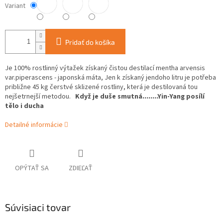
Variant
Pridať do košíka
Je 100% rostlinný výtažek získaný čistou destilací mentha arvensis
var.piperascens - japonská máta, Jen k získaný jendoho litru je potřeba
približne 45 kg čerstvé sklizené rostliny, která je destilovaná tou
nejšetrnejší metodou.
Když je duše smutná........Yin-Yang posílí
tělo i ducha
Detailné informácie
OPÝTAŤ SA
ZDIEĽAŤ
Súvisiaci tovar