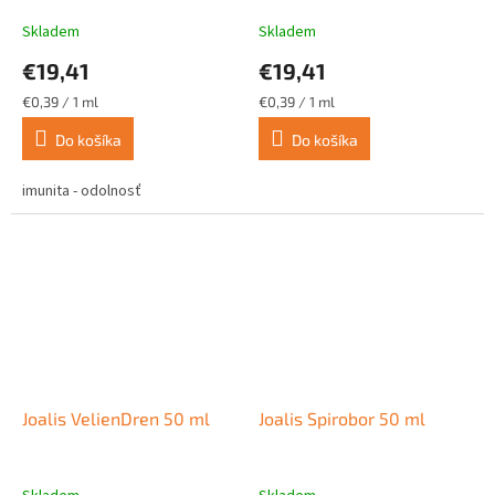
Skladem
Skladem
€19,41
€19,41
Jednotková
Jednotková
€0,39 / 1 ml
€0,39 / 1 ml
cena:
cena:
Do košíka
Do košíka
imunita - odolnosť
Joalis VelienDren 50 ml
Joalis Spirobor 50 ml