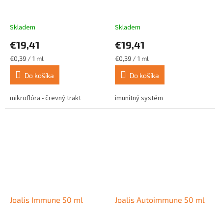
Skladem
Skladem
€19,41
€19,41
Jednotková
Jednotková
€0,39 / 1 ml
€0,39 / 1 ml
cena:
cena:
Do košíka
Do košíka
mikroflóra - črevný trakt
imunitný systém
Joalis Immune 50 ml
Joalis Autoimmune 50 ml