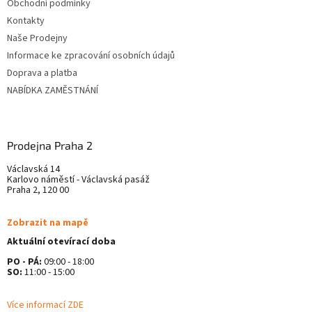
Obchodní podmínky
i
v
Kontakty
e
k
y
Naše Prodejny
v
Informace ke zpracování osobních údajů
ý
Doprava a platba
p
i
NABÍDKA ZAMĚSTNÁNÍ
s
u
Prodejna Praha 2
Václavská 14
Karlovo náměstí - Václavská pasáž
Praha 2, 120 00
Zobrazit na mapě
Aktuální otevírací doba
PO - PÁ:
09:00 - 18:00
SO:
11:00 - 15:00
Více informací ZDE