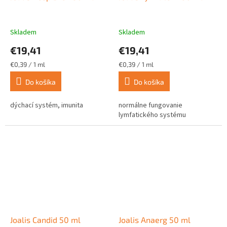
Skladem
Skladem
€19,41
€19,41
Jednotková
Jednotková
€0,39 / 1 ml
€0,39 / 1 ml
cena:
cena:
Do košíka
Do košíka
dýchací systém, imunita
normálne fungovanie
lymfatického systému
Joalis Candid 50 ml
Joalis Anaerg 50 ml