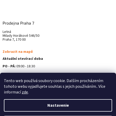
Prodejna Praha 7
Letná
Milady Horákové 546/50
Praha 7, 170 00
Zobrazit na mapě
Aktuální otevírací doba
PO - PÁ:
09:00 - 18:30
Více informací ZDE
Tento web používá soubory cookie. Dalším procházením
tohoto webu vyjadřujete souhlas s jejich používáním.. Více
informací
zde
.
Nastavenie
Vytvoril Shoptet