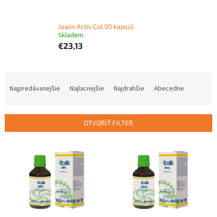
Joalis Activ Col 90 kapsúl
Skladem
€23,13
R
a
Najpredávanejšie
Najlacnejšie
Najdrahšie
Abecedne
d
e
n
OTVORIŤ FILTER
i
e
V
p
ý
r
p
o
i
d
s
u
p
k
r
t