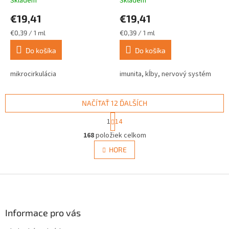
Skladem
Skladem
€19,41
€19,41
Jednotková
Jednotková
€0,39 / 1 ml
€0,39 / 1 ml
cena:
cena:
Do košíka
Do košíka
mikrocirkulácia
imunita, kĺby, nervový systém
NAČÍTAŤ 12 ĎALŠÍCH
S
1
14
t
O
r
168
položiek celkom
v
á
l
HORE
n
á
k
d
o
v
Z
a
a
c
á
n
i
p
i
e
ä
Informace pro vás
e
p
t
r