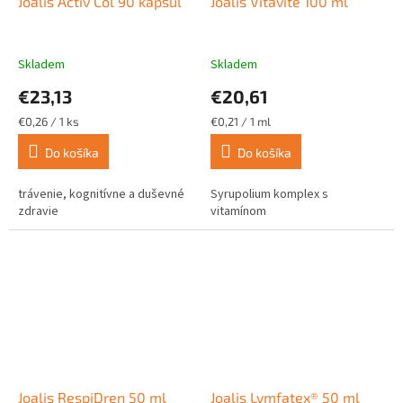
Joalis Activ Col 90 kapsúl
Joalis Vitavite 100 ml
Skladem
Skladem
€23,13
€20,61
Jednotková
Jednotková
€0,26 / 1 ks
€0,21 / 1 ml
cena:
cena:
Do košíka
Do košíka
trávenie, kognitívne a duševné
Syrupolium komplex s
zdravie
vitamínom
Joalis RespiDren 50 ml
Joalis Lymfatex® 50 ml