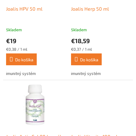
o
o
d
Joalis HPV 50 ml
Joalis Herp 50 ml
v
u
k
t
Skladem
Skladem
o
€19
€18,59
v
Jednotková
Jednotková
€0,38 / 1 ml
€0,37 / 1 ml
cena:
cena:
Do košíka
Do košíka
imunitný systém
imunitný systém