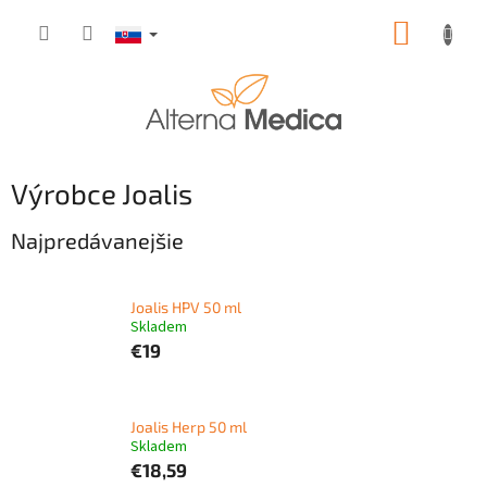
Prejsť
NÁKUP
na
obsah
KOŠÍK
Výrobce Joalis
Najpredávanejšie
Joalis HPV 50 ml
Skladem
€19
Joalis Herp 50 ml
Skladem
€18,59