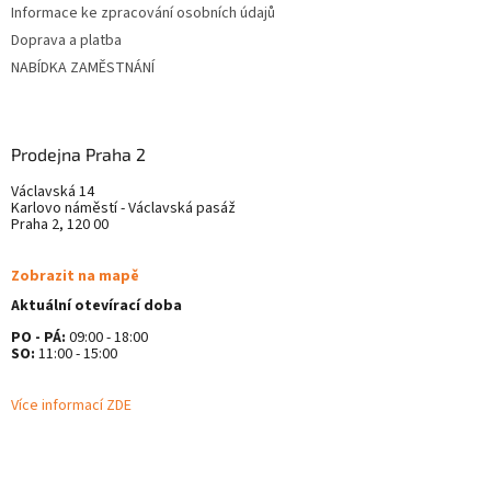
v
Informace ke zpracování osobních údajů
k
Doprava a platba
y
v
NABÍDKA ZAMĚSTNÁNÍ
ý
p
i
s
Prodejna Praha 2
u
Václavská 14
Karlovo náměstí - Václavská pasáž
Praha 2, 120 00
Zobrazit na mapě
Aktuální otevírací doba
PO - PÁ:
09:00 - 18:00
SO:
11:00 - 15:00
Více informací ZDE