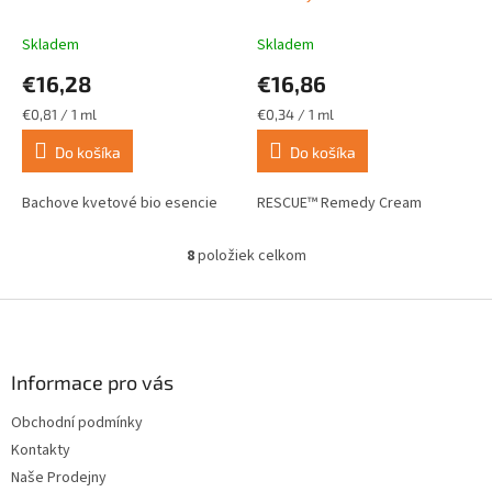
(Koncentrácia) 20 ml
Skladem
Skladem
€16,28
€16,86
Jednotková
Jednotková
€0,81 / 1 ml
€0,34 / 1 ml
cena:
cena:
Do košíka
Do košíka
Bachove kvetové bio esencie
RESCUE™ Remedy Cream
8
položiek celkom
O
v
l
Z
á
á
d
p
a
ä
Informace pro vás
c
t
i
Obchodní podmínky
i
e
Kontakty
p
e
r
Naše Prodejny