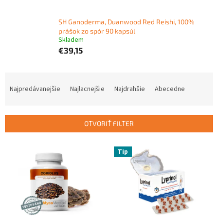
SH Ganoderma, Duanwood Red Reishi, 100%
prášok zo spór 90 kapsúl
Skladem
€39,15
R
a
Najpredávanejšie
Najlacnejšie
Najdrahšie
Abecedne
d
e
n
OTVORIŤ FILTER
i
e
V
p
Tip
ý
r
p
o
i
d
s
u
p
k
r
t