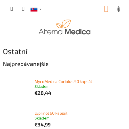
Prejsť
NÁKUP
na
obsah
KOŠÍK
Ostatní
Najpredávanejšie
MycoMedica Coriolus 90 kapsúl
Skladem
€28,44
Lyprinol 60 kapsúl
Skladem
€34,99