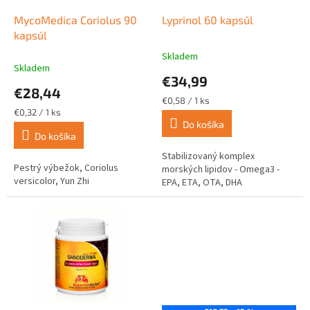
o
o
d
MycoMedica Coriolus 90
Lyprinol 60 kapsúl
v
u
kapsúl
k
Skladem
Priemerné
t
Skladem
hodnotenie
€34,99
o
produktu
€28,44
v
je
Jednotková
€0,58 / 1 ks
5,0
Jednotková
cena:
€0,32 / 1 ks
z
cena:
Do košíka
Do košíka
5
hviezdičiek.
Stabilizovaný komplex
Pestrý výbežok, Coriolus
morských lipidov - Omega3 -
versicolor, Yun Zhi
EPA, ETA, OTA, DHA