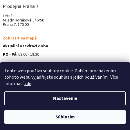
Prodejna Praha 7
Letná
Milady Horákové 546/50
Praha 7, 170 00
Zobrazit na mapě
Aktuální otevírací doba
PO - PÁ:
09:00 - 18:30
Více informací ZDE
Tento web používá soubory cookie. Dalším procházením
tohoto webu vyjadřujete souhlas s jejich používáním.. Více
informací
zde
.
Nastavenie
Vytvoril Shoptet
Súhlasím
Copyright 2026
Alterna Medica
. Všetky práva vyhradené.