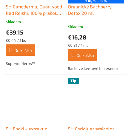
€18,75
–13 %
SH Ganoderma, Duanwood
Organický Bachberry
Red Reishi, 100% prášok
Detox 20 ml
zo spór 90 kapsúl
Skladem
Priemerné
Skladem
hodnotenie
€39,15
produktu
€16,28
je
Jednotková
€0,44 / 1 ks
5,0
cena:
Jednotková
€0,81 / 1 ml
z
cena:
Do košíka
Do košíka
5
hviezdičiek.
SuperionHerbs™
Bachove kvetové bio esencie
Tip
SH Enoki - extrakt z
SH Coriolus versicolor