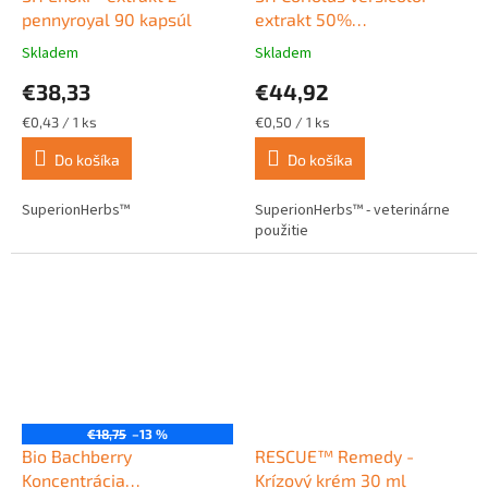
pennyroyal 90 kapsúl
extrakt 50%
polysacharidov 90 kapsúl
Skladem
Skladem
Priemerné
Priemerné
hodnotenie
hodnotenie
€38,33
€44,92
produktu
produktu
je
je
Jednotková
Jednotková
€0,43 / 1 ks
€0,50 / 1 ks
5,0
4,7
cena:
cena:
z
z
Do košíka
Do košíka
5
5
hviezdičiek.
hviezdičiek.
SuperionHerbs™
SuperionHerbs™ - veterinárne
použitie
€18,75
–13 %
Bio Bachberry
RESCUE™ Remedy -
Koncentrácia
Krízový krém 30 ml