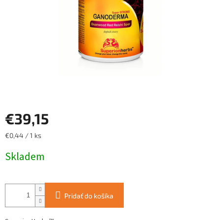
€39,15
Jednotková
€0,44 / 1 ks
cena:
Skladem
Pridať do košíka