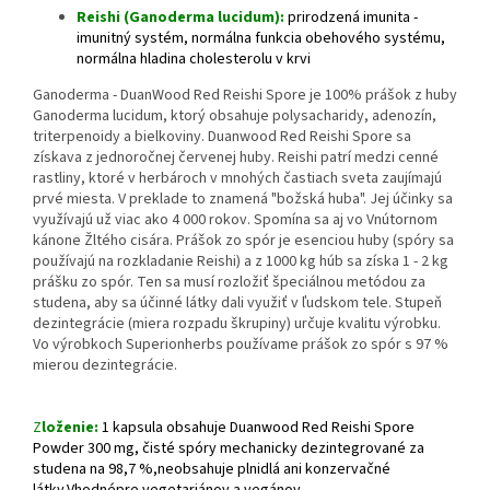
Reishi (Ganoderma lucidum):
prirodzená imunita -
imunitný systém, normálna funkcia obehového systému,
normálna hladina cholesterolu v krvi
Ganoderma - DuanWood Red Reishi Spore je 100% prášok z huby
Ganoderma lucidum, ktorý obsahuje polysacharidy, adenozín,
triterpenoidy a bielkoviny. Duanwood Red Reishi Spore sa
získava z jednoročnej červenej huby. Reishi patrí medzi cenné
rastliny, ktoré v herbároch v mnohých častiach sveta zaujímajú
prvé miesta. V preklade to znamená "božská huba". Jej účinky sa
využívajú už viac ako 4 000 rokov. Spomína sa aj vo Vnútornom
kánone Žltého cisára. Prášok zo spór je esenciou huby (spóry sa
používajú na rozkladanie Reishi) a z 1000 kg húb sa získa 1 - 2 kg
prášku zo spór. Ten sa musí rozložiť špeciálnou metódou za
studena, aby sa účinné látky dali využiť v ľudskom tele. Stupeň
dezintegrácie (miera rozpadu škrupiny) určuje kvalitu výrobku.
Vo výrobkoch Superionherbs používame prášok zo spór s 97 %
mierou dezintegrácie.
Z
loženie:
1 kapsula obsahuje Duanwood Red Reishi Spore
Powder 300 mg,
čisté spóry mechanicky dezintegrované za
studena na 98,7 %,
neobsahuje plnidlá ani konzervačné
látky.
Vhodné
pre vegetariánov a vegánov
.