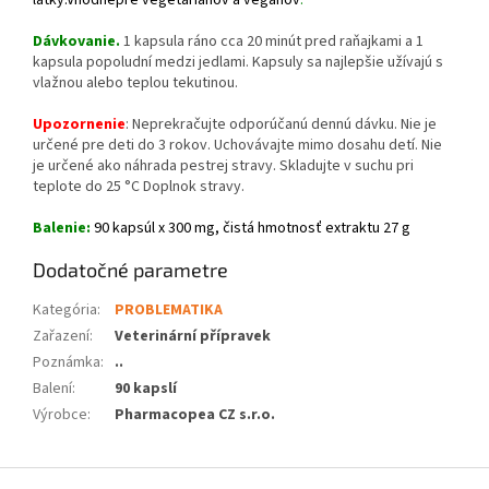
Dávkovanie.
1 kapsula ráno cca 20 minút pred raňajkami a 1
kapsula popoludní medzi jedlami. Kapsuly sa najlepšie užívajú s
vlažnou alebo teplou tekutinou.
Upozornenie
: Neprekračujte odporúčanú dennú dávku. Nie je
určené pre deti do 3 rokov. Uchovávajte mimo dosahu detí. Nie
je určené ako náhrada pestrej stravy. Skladujte v suchu pri
teplote do 25 °C Doplnok stravy.
Balenie:
90 kapsúl x 300 mg, čistá hmotnosť extraktu 27 g
Dodatočné parametre
Kategória
:
PROBLEMATIKA
Zařazení
:
Veterinární přípravek
Poznámka
:
..
Balení
:
90 kapslí
Výrobce
:
Pharmacopea CZ s.r.o.
Z