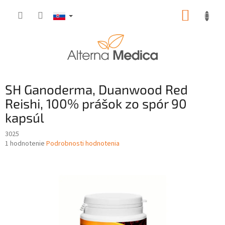
Prejsť
NÁKUP
na
obsah
KOŠÍK
SH Ganoderma, Duanwood Red
Reishi, 100% prášok zo spór 90
kapsúl
3025
Priemerné
1 hodnotenie
Podrobnosti hodnotenia
hodnotenie
produktu
je
5,0
z
5
hviezdičiek.