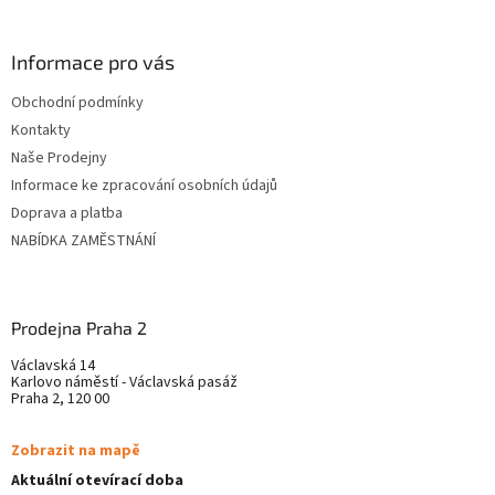
á
p
ä
Informace pro vás
t
Obchodní podmínky
i
Kontakty
e
Naše Prodejny
Informace ke zpracování osobních údajů
Doprava a platba
NABÍDKA ZAMĚSTNÁNÍ
Prodejna Praha 2
Václavská 14
Karlovo náměstí - Václavská pasáž
Praha 2, 120 00
Zobrazit na mapě
Aktuální otevírací doba