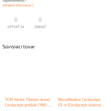
SuperionHerbs™
Detailné informácie
OPÝTAŤ SA
ZDIEĽAŤ
Súvisiaci tovar
TCM Herbs Tibetan Jewel
MycoMedica Cordyceps
Cordyceps prášok (198) 30
CS-4 (Cordyceps sinensis,
g (Cordyceps)
Cordyceps) 90 kapsúl