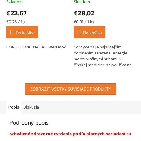
Skladem
Skladem
Priemerné
Priemerné
hodnotenie
hodnotenie
€22,67
€28,02
produktu
produktu
je
je
Jednotková
Jednotková
€0,76 / 1 g
€0,31 / 1 ks
4,0
4,3
cena:
cena:
z
z
Do košíka
Do košíka
5
5
hviezdičiek.
hviezdičiek.
DONG CHONG XIA CAO WAN mod.
Cordyceps je najsilnejším
doplnením stratenej energie
medzi vitálnymi hubami. V
čínskej medicíne sa používa na
podporu vitality, fyzickej
výkonnosti, vytrvalosti a na
podporu...
ZOBRAZIŤ VŠETKY SÚVISIACE PRODUKTY
Popis
Diskusia
Podrobný popis
Schválené zdravotné tvrdenia podľa platných nariadení EÚ