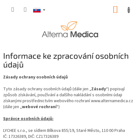
Prejsť
NÁKUP
na
obsah
KOŠÍK
Informace ke zpracování osobních
údajů
Zásady ochrany osobních údajů
Tyto zásady ochrany osobních údajů (dále jen „
Zásady
“) popisují
způsob získávání, používání a dalšího nakládání s osobními údaji
získanými prostřednictvím webového rozhraní www.alternamedica.cz
(dále jen „
webové rozhraní
“)
Správce osobních údajů:
LYCHEE s.r.o., se sídlem
Bílkova 855/19, Staré Město, 110 00 Praha
IČ: 17326389,
DIČ: CZ17326389