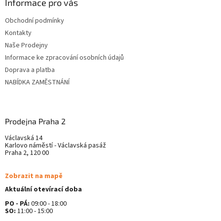
ä
Informace pro vás
t
Obchodní podmínky
i
Kontakty
e
Naše Prodejny
Informace ke zpracování osobních údajů
Doprava a platba
NABÍDKA ZAMĚSTNÁNÍ
Prodejna Praha 2
Václavská 14
Karlovo náměstí - Václavská pasáž
Praha 2, 120 00
Zobrazit na mapě
Aktuální otevírací doba
PO - PÁ:
09:00 - 18:00
SO:
11:00 - 15:00