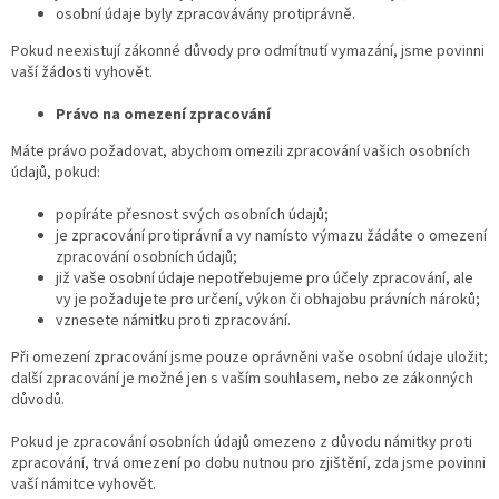
osobní údaje byly zpracovávány protiprávně.
Pokud neexistují zákonné důvody pro odmítnutí vymazání, jsme povinni
vaší žádosti vyhovět.
Právo na omezení zpracování
Máte právo požadovat, abychom omezili zpracování vašich osobních
údajů, pokud:
popíráte přesnost svých osobních údajů;
je zpracování protiprávní a vy namísto výmazu žádáte o omezení
zpracování osobních údajů;
již vaše osobní údaje nepotřebujeme pro účely zpracování, ale
vy je požadujete pro určení, výkon či obhajobu právních nároků;
vznesete námitku proti zpracování.
Při omezení zpracování jsme pouze oprávněni vaše osobní údaje uložit;
další zpracování je možné jen s vaším souhlasem, nebo ze zákonných
důvodů.
Pokud je zpracování osobních údajů omezeno z důvodu námitky proti
zpracování, trvá omezení po dobu nutnou pro zjištění, zda jsme povinni
vaší námitce vyhovět.