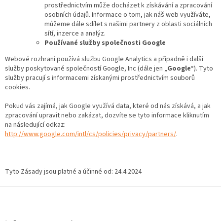
prostřednictvím může docházet k získávání a zpracování
osobních údajů. Informace o tom, jak náš web využíváte,
můžeme dále sdílet s našimi partnery z oblasti sociálních
sítí, inzerce a analýz.
Používané služby společnosti Google
Webové rozhraní používá službu Google Analytics a případně i další
služby poskytované společností Google, Inc (dále jen „
Google
“). Tyto
služby pracují s informacemi získanými prostřednictvím souborů
cookies.
Pokud vás zajímá, jak Google využívá data, které od nás získává, a jak
zpracování upravit nebo zakázat, dozvíte se tyto informace kliknutím
na následující odkaz:
http://www.google.com/intl/cs/policies/privacy/partners/
.
Tyto Zásady jsou platné a účinné od: 24.4.2024
Z
á
p