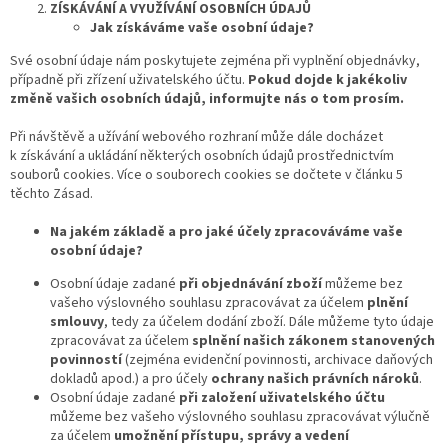
ZÍSKÁVÁNÍ A VYUŽÍVÁNÍ OSOBNÍCH ÚDAJŮ
Jak získáváme vaše osobní údaje?
Své osobní údaje nám poskytujete zejména při vyplnění objednávky,
případně při zřízení uživatelského účtu.
Pokud dojde k jakékoliv
změně vašich osobních údajů, informujte nás o tom prosím.
Při návštěvě a užívání webového rozhraní může dále docházet
k získávání a ukládání některých osobních údajů prostřednictvím
souborů cookies. Více o souborech cookies se dočtete v článku 5
těchto Zásad.
Na jakém základě a pro jaké účely zpracováváme vaše
osobní údaje?
Osobní údaje zadané
při objednávání zboží
můžeme bez
vašeho výslovného souhlasu zpracovávat za účelem
plnění
smlouvy
, tedy za účelem dodání zboží. Dále můžeme tyto údaje
zpracovávat za účelem
splnění našich zákonem stanovených
povinnost
í
(zejména evidenční povinnosti, archivace daňových
dokladů apod.) a pro účely
ochrany našich právních nároků
.
Osobní údaje zadané
při založení uživatelského účtu
můžeme bez vašeho výslovného souhlasu zpracovávat výlučně
za účelem
umožnění přístupu, správy a vedení