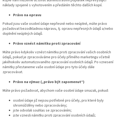
kopie vám můžeme účtovat administrativní poplatek nepřevyšující
náklady spojené s vyhotovením a předáním těchto dalších kopií.
Právo na opravu
Pokud jsou vaše osobní údaje nepřesné nebo neúplné, máte právo
požadovat bezodkladnou nápravu, tj. opravu nepřesných údajů a/nebo
doplnění neúplných údajů.
Právo vznést námitku proti zpracování
Máte právo kdykoliv vznést námitku proti zpracování vašich osobních
údajů, pokud je zpracováváme pro účely přímého marketingu včetně
jakéhokoliv automatizovaného zpracování osobních údajů. Po vznesení
námitky přestaneme vaše osobní údaje pro tyto účely dále
zpracovávat.
Právo na výmaz („právo být zapomenut“)
Máte právo požadovat, abychom vaše osobní údaje smazali, pokud:
osobní údaje již nejsou potřebné pro účely, pro které byly
shromážděny nebo zpracovávány;
jste odvolali souhlas se zpracováním;
jste vznesli námitky proti zpracování osobních údajů;