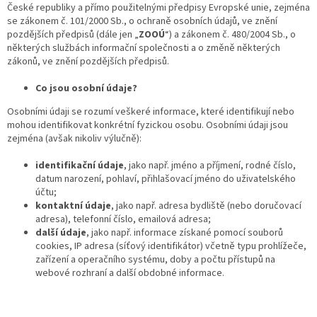
České republiky a přímo použitelnými předpisy Evropské unie, zejména
se zákonem č. 101/2000 Sb., o ochraně osobních údajů, ve znění
pozdějších předpisů (dále jen „
ZOOÚ
“) a zákonem č. 480/2004 Sb., o
některých službách informační společnosti a o změně některých
zákonů, ve znění pozdějších předpisů.
Co jsou osobní údaje?
Osobními údaji se rozumí veškeré informace, které identifikují nebo
mohou identifikovat konkrétní fyzickou osobu. Osobními údaji jsou
zejména (avšak nikoliv výlučně):
identifikační údaje
, jako např. jméno a příjmení, rodné číslo,
datum narození, pohlaví, přihlašovací jméno do uživatelského
účtu;
kontaktní údaje
, jako např. adresa bydliště (nebo doručovací
adresa), telefonní číslo, emailová adresa;
další údaje
, jako např. informace získané pomocí souborů
cookies, IP adresa (síťový identifikátor) včetně typu prohlížeče,
zařízení a operačního systému, doby a počtu přístupů na
webové rozhraní a další obdobné informace.