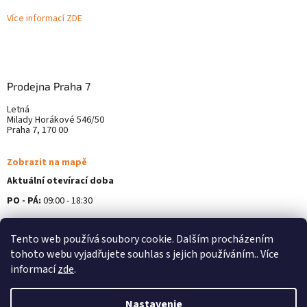
Více informací ZDE
Prodejna Praha 7
Letná
Milady Horákové 546/50
Praha 7, 170 00
Zobrazit na mapě
Aktuální otevírací doba
PO - PÁ:
09:00 - 18:30
Více informací ZDE
Tento web používá soubory cookie. Dalším procházením
tohoto webu vyjadřujete souhlas s jejich používáním.. Více
informací
zde
.
Nastavenie