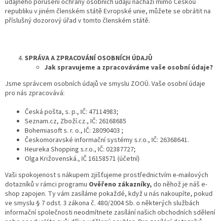
údajného porušení ochrany osobních údajů nachází mimo Českou
republiku v jiném členském státě Evropské unie, můžete se obrátit na
příslušný dozorový úřad v tomto členském státě.
SPRÁVA A ZPRACOVÁNÍ OSOBNÍCH ÚDAJŮ
Jak spravujeme a zpracováváme vaše osobní údaje?
Jsme správcem osobních údajů ve smyslu ZOOÚ. Vaše osobní údaje
pro nás zpracovává:
Česká pošta, s. p., IČ: 47114983;
Seznam.cz, Zboží.cz., IČ: 26168685
Bohemiasoft s. r. o., IČ: 28090403 ;
Českomoravské informační systémy s.r.o., IČ: 26368641.
Heureka Shopping s.r.o., IČ: 02387727;
Olga Križovenská., IČ 16158571 (účetní)
Vaši spokojenost s nákupem zjišťujeme prostřednictvím e-mailových
dotazníků v rámci programu
Ověřeno zákazníky,
do něhož je náš e-
shop zapojen. Ty vám zasíláme pokaždé, když u nás nakoupíte, pokud
ve smyslu § 7 odst. 3 zákona č. 480/2004 Sb. o některých službách
informační společnosti neodmítnete zasílání našich obchodních sdělení