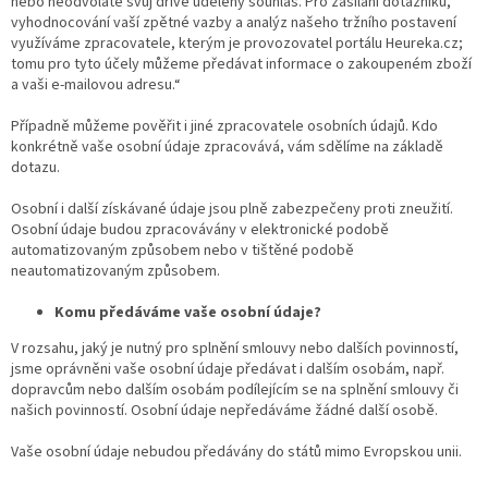
nebo neodvoláte svůj dříve udělený souhlas. Pro zasílání dotazníků,
vyhodnocování vaší zpětné vazby a analýz našeho tržního postavení
využíváme zpracovatele, kterým je provozovatel portálu Heureka.cz;
tomu pro tyto účely můžeme předávat informace o zakoupeném zboží
a vaši e-mailovou adresu.“
Případně můžeme pověřit i jiné zpracovatele osobních údajů. Kdo
konkrétně vaše osobní údaje zpracovává, vám sdělíme na základě
dotazu.
Osobní i další získávané údaje jsou plně zabezpečeny proti zneužití.
Osobní údaje budou zpracovávány v elektronické podobě
automatizovaným způsobem nebo v tištěné podobě
neautomatizovaným způsobem.
Komu předáváme vaše osobní údaje?
V rozsahu, jaký je nutný pro splnění smlouvy nebo dalších povinností,
jsme oprávněni vaše osobní údaje předávat i dalším osobám, např.
dopravcům nebo dalším osobám podílejícím se na splnění smlouvy či
našich povinností. Osobní údaje nepředáváme žádné další osobě.
Vaše osobní údaje nebudou předávány do států mimo Evropskou unii.