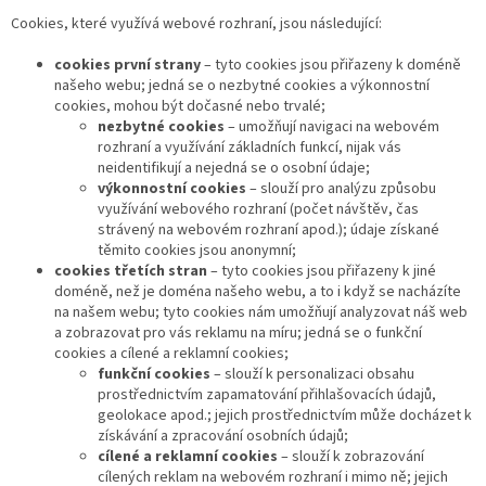
Cookies, které využívá webové rozhraní, jsou následující:
cookies první strany
– tyto cookies jsou přiřazeny k doméně
našeho webu; jedná se o nezbytné cookies a výkonnostní
cookies, mohou být dočasné nebo trvalé;
nezbytné cookies
– umožňují navigaci na webovém
rozhraní a využívání základních funkcí, nijak vás
neidentifikují a nejedná se o osobní údaje;
výkonnostní cookies
– slouží pro analýzu způsobu
využívání webového rozhraní (počet návštěv, čas
strávený na webovém rozhraní apod.); údaje získané
těmito cookies jsou anonymní;
cookies třetích stran
– tyto cookies jsou přiřazeny k jiné
doméně, než je doména našeho webu, a to i když se nacházíte
na našem webu; tyto cookies nám umožňují analyzovat náš web
a zobrazovat pro vás reklamu na míru; jedná se o funkční
cookies a cílené a reklamní cookies;
funkční cookies
– slouží k personalizaci obsahu
prostřednictvím zapamatování přihlašovacích údajů,
geolokace apod.; jejich prostřednictvím může docházet k
získávání a zpracování osobních údajů;
cílené a reklamní cookies
– slouží k zobrazování
cílených reklam na webovém rozhraní i mimo ně; jejich