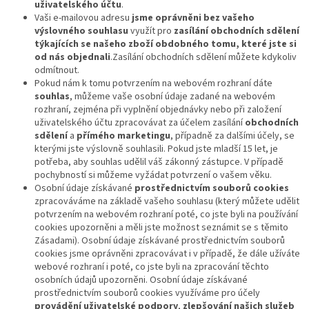
uživatelského účtu
.
Vaši e-mailovou adresu
jsme oprávněni bez vašeho
výslovného souhlasu
využít pro
zasílání obchodních sdělení
týkajících se našeho zboží obdobného tomu, které jste si
od nás objednali
.
Zasílání obchodních sdělení můžete kdykoliv
odmítnout.
Pokud nám k tomu potvrzením na webovém rozhraní dáte
souhlas
, můžeme vaše osobní údaje zadané na webovém
rozhraní, zejména při vyplnění objednávky nebo při založení
uživatelského účtu zpracovávat za účelem zasílání
obchodních
sdělení
a
přímého marketingu
, případně za dalšími účely, se
kterými jste výslovně souhlasili. Pokud jste mladší 15 let, je
potřeba, aby souhlas udělil váš zákonný zástupce. V případě
pochybností si můžeme vyžádat potvrzení o vašem věku.
Osobní údaje získávané
prostřednictvím souborů cookies
zpracováváme na základě vašeho souhlasu (který můžete udělit
potvrzením na webovém rozhraní poté, co jste byli na používání
cookies upozorněni a měli jste možnost seznámit se s těmito
Zásadami). Osobní údaje získávané prostřednictvím souborů
cookies jsme oprávněni zpracovávat i v případě, že dále užíváte
webové rozhraní i poté, co jste byli na zpracování těchto
osobních údajů upozorněni. Osobní údaje získávané
prostřednictvím souborů cookies využíváme pro účely
provádění uživatelské podpory
,
zlepšování našich služeb