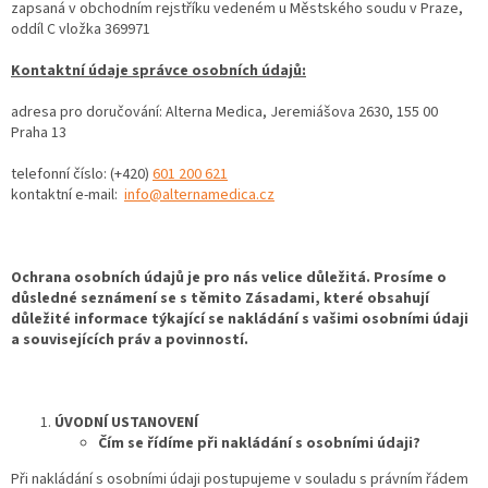
zapsaná v obchodním rejstříku vedeném u Městského soudu v Praze,
oddíl C vložka
369971
Kontaktní údaje správce osobních údajů:
adresa pro doručování: Alterna Medica, Jeremiášova 2630, 155 00
Praha 13
telefonní číslo: (+420)
601 200 621
kontaktní e-mail:
info@alternamedica.cz
Ochrana osobních údajů je pro nás velice důležitá. Prosíme o
důsledné seznámení se s těmito Zásadami, které obsahují
důležité informace týkající se nakládání s vašimi osobními údaji
a souvisejících práv a povinností.
ÚVODNÍ USTANOVENÍ
Čím se řídíme při nakládání s osobními údaji?
Při nakládání s osobními údaji postupujeme v souladu s právním řádem