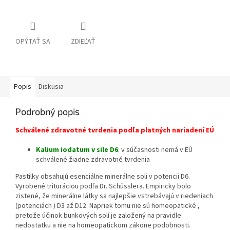
OPÝTAŤ SA
ZDIEĽAŤ
Popis
Diskusia
Podrobný popis
Schválené zdravotné tvrdenia podľa platných nariadení EÚ
Kalium iodatum v sile D6
: v súčasnosti nemá v EÚ
schválené žiadne zdravotné tvrdenia
Pastilky obsahujú esenciálne minerálne soli v potencii D6.
Vyrobené trituráciou podľa Dr. Schűsslera.
Empiricky
bolo
zistené,
že
minerálne látky
sa
najlepšie
vstrebávajú
v riedeniach
(
potenciách
) D3
až
D12
.
Napriek tomu
nie sú
homeopatické
,
pretože
účinok
bunkových
solí
je založený
na pravidle
nedostatku
a
nie
na
homeopatickom
zákone
podobnosti.