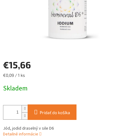
€15,66
Jednotková
€0,09 / 1 ks
cena:
Skladem
Pridať do košíka
Jód, jodid draselný v sile D6
Detailné informácie