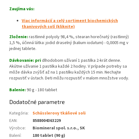
Zaujíma vás:
Viac informácií a celý sortiment biochemických
tkanivových solí (kliknite)
Zloženie:
rastlinné polyoly 98,4 %, stearan horečnatý (rastlinný)
1,5 %, účinná látka: jodid draselný (kalium iodatum) - 0,0005 mg v
jednej tablete.
Dávkovanie: pri
dlhodobom užívaní 1 pastilka 2-krát denne.
Akútne užívanie 1 pastilka každé 2 hodiny. V prípade potreby sa
môže dávka zvýšiť až na 1 pastilku každých 15 min. Nechajte
rozpustiť v ústach. Deti môžu rozpustiť v malom množstve vody.
Balenie:
90 g - 180 tabliet
Dodatočné parametre
Kategória
:
Schüsslerovy tkáňové soli
EAN
:
8588004363229
Výrobce
:
Biomineral spol. s.r.o., SK
Balení
:
180 tablet (90 g)