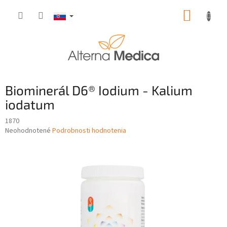
Prejsť
NÁKUP
na
obsah
KOŠÍK
Biominerál D6® Iodium - Kalium
iodatum
1870
Priemerné
Neohodnotené
Podrobnosti hodnotenia
hodnotenie
produktu
je
0,0
z
5
hviezdičiek.