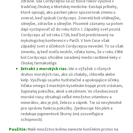
zdravie. Sila Cordycepsu sa už tisíce rokov využíva v
tradičnej čínskej a tibetskej medicíne. Existujú príbehy,
ktoré opisujú, ako pastieri jakov spozorovali zmenu u
zvierat, keď spásali Cordyceps. Zvieratá boli vitálnejšie,
silnejšie, zdravšie a silnejšie. Písomné záznamy sa potom
dajú vystopovať až do roku 620 n. l. Západný svet pozná
Cordyceps až od roku 1726, keď bol predstavený na
mykologickej konferencii v Paríži. V tom čase však
západný svet o účinkoch Cordycepsu nevedel. To sa však
zmenilo, aj keď oveľa neskôr, vďaka tomu, že v roku 1964
bol Cordyceps oficiálne zaradený medzi rastlinné lieky v
čínskej farmakológii.
Extrakt z morských rias.
Ide o výťažok z rôznych
druhov morských rias, ako sú chaluhy, chlorella alebo
kelp. Využívajú sa jeho hydratačné a upokojujúce účinky.
Vďaka omega-3 mastným kyselinám bojuje proti vráskam,
šupinatej pokožke, akné a ekzémom. Vo všeobecnosti
morské riasy obsahujú veľké množstvo vitamínov a
minerálov, ako je jód, železo a vápnik. Tie sú nevyhnutné
pre správnu funkciu pokožky. Zjednocuje tón pleti a
redukuje pigmentové škvrny (má zosvetľujúce
schopnosti).
Použitie:
Malé množstvo krému naneste končekmi prstov na