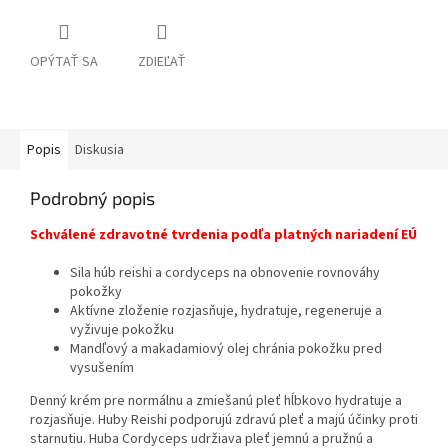
OPÝTAŤ SA
ZDIEĽAŤ
Popis
Diskusia
Podrobný popis
Schválené zdravotné tvrdenia podľa platných nariadení EÚ
Sila húb reishi a cordyceps na obnovenie rovnováhy
pokožky
Aktívne zloženie rozjasňuje, hydratuje, regeneruje a
vyživuje pokožku
Mandľový a makadamiový olej chránia pokožku pred
vysušením
Denný krém pre normálnu a zmiešanú pleť hĺbkovo hydratuje a
rozjasňuje. Huby Reishi podporujú zdravú pleť a majú účinky proti
starnutiu. Huba Cordyceps udržiava pleť jemnú a pružnú a