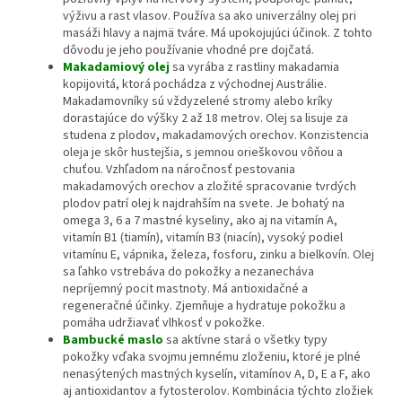
výživu a rast vlasov. Používa sa ako univerzálny olej pri
masáži hlavy a najmä tváre. Má upokojujúci účinok. Z tohto
dôvodu je jeho používanie vhodné pre dojčatá.
Makadamiový olej
sa vyrába z rastliny makadamia
kopijovitá, ktorá pochádza z východnej Austrálie.
Makadamovníky sú vždyzelené stromy alebo kríky
dorastajúce do výšky 2 až 18 metrov. Olej sa lisuje za
studena z plodov, makadamových orechov. Konzistencia
oleja je skôr hustejšia, s jemnou orieškovou vôňou a
chuťou. Vzhľadom na náročnosť pestovania
makadamových orechov a zložité spracovanie tvrdých
plodov patrí olej k najdrahším na svete. Je bohatý na
omega 3, 6 a 7 mastné kyseliny, ako aj na vitamín A,
vitamín B1 (tiamín), vitamín B3 (niacín), vysoký podiel
vitamínu E, vápnika, železa, fosforu, zinku a bielkovín. Olej
sa ľahko vstrebáva do pokožky a nezanecháva
nepríjemný pocit mastnoty. Má antioxidačné a
regeneračné účinky. Zjemňuje a hydratuje pokožku a
pomáha udržiavať vlhkosť v pokožke.
Bambucké maslo
sa aktívne stará o všetky typy
pokožky vďaka svojmu jemnému zloženiu, ktoré je plné
nenasýtených mastných kyselín, vitamínov A, D, E a F, ako
aj antioxidantov a fytosterolov. Kombinácia týchto zložiek