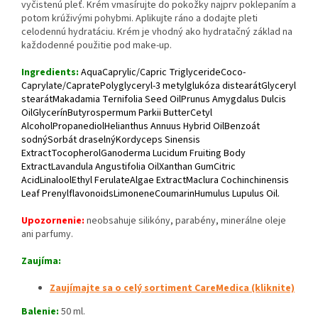
vyčistenú pleť. Krém vmasírujte do pokožky najprv poklepaním a
potom krúživými pohybmi. Aplikujte ráno a dodajte pleti
celodennú hydratáciu. Krém je vhodný ako hydratačný základ na
každodenné použitie pod make-up.
Ingredients:
AquaCaprylic/Capric TriglycerideCoco-
Caprylate/CapratePolyglyceryl-3 metylglukóza distearátGlyceryl
stearátMakadamia Ternifolia Seed OilPrunus Amygdalus Dulcis
OilGlycerínButyrospermum Parkii ButterCetyl
AlcoholPropanediolHelianthus Annuus Hybrid OilBenzoát
sodnýSorbát draselnýKordyceps Sinensis
ExtractTocopherolGanoderma Lucidum Fruiting Body
ExtractLavandula Angustifolia OilXanthan GumCitric
AcidLinaloolEthyl FerulateAlgae ExtractMaclura Cochinchinensis
Leaf PrenylflavonoidsLimoneneCoumarinHumulus Lupulus Oil.
Upozornenie:
neobsahuje silikóny, parabény, minerálne oleje
ani parfumy.
Zaujíma:
Zaujímajte sa o celý sortiment CareMedica (kliknite)
Balenie:
50 ml.