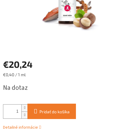
€20,24
Jednotková
€0,40 / 1 ml
cena:
Na dotaz
Pridať do košíka
Detailné informácie