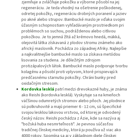
zjemňuje a zvláčňuje pokožku a výborne pôsobí na jej
regeneráciu. Je teda vhodný na ošetrenie poškodenej,
odretej pokožky, regeneráciu drobných poranení a jaziev
po akné alebo strupov. Bambucké maslo je vďaka svojim
úžasným schopnostiam vyhľadávaným prostriedkom pri
problémoch so suchou, podráždenou alebo citlivou
pokožkou. Je to jemná žltá až krémovo hnedá, mäkká,
olejovitá látka získavaná z plodov stromu známeho ako
africký maslovník. Pochádza zo západnej Afriky. Najlepšie
a najkvalitnejšie bambucké maslo sa získava metódou
lisovania za studena. Je dôležitým zdrojom
protizápalových látok. Bambucké maslo podporuje tvorbu
kolagénu a pôsobí proti vplyvom, ktoré prispievajú k
predčasnému starnutiu pokožky. Chráni bunky pred
oxidačným stresom.
Kordovka lesklá
patrí medzi drevokazné huby, je známa
ako Reishi (kordovka lesklá). Vyskytuje sa na kmeňoch
väčšinou odumretých stromov alebo pňoch. Jej plodnice
sú polkruhovité a majú priemer 6 - 12 cm, sú špecifické
svojou lesklou lakovou vrstvou, od ktorej je odvodený
český názov. Reishi pochádza z Ázie, kde sa nazýva aj
"božská huba nesmrteľnosti". Je pevnou súčasťou
tradičnej čínskej medicíny, ktorá ju používa už viac ako
4000 rokov. Spomína sa aj v základnom diele čínskej