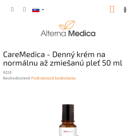
Prejsť
NÁKUP
na
obsah
KOŠÍK
CareMedica - Denný krém na
normálnu až zmiešanú pleť 50 ml
6218
Priemerné
Neohodnotené
Podrobnosti hodnotenia
hodnotenie
produktu
je
0,0
z
5
hviezdičiek.