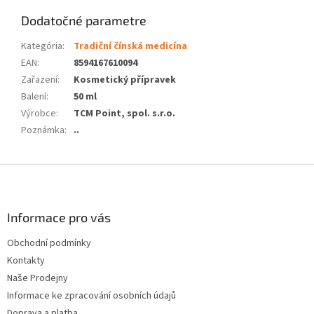
Dodatočné parametre
Kategória
:
Tradiční čínská medicína
EAN
:
8594167610094
Zařazení
:
Kosmetický přípravek
Balení
:
50 ml
Výrobce
:
TCM Point, spol. s.r.o.
Poznámka
:
..
Z
á
p
ä
Informace pro vás
t
Obchodní podmínky
i
Kontakty
e
Naše Prodejny
Informace ke zpracování osobních údajů
Doprava a platba