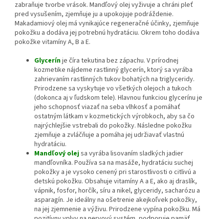
zabraňuje tvorbe vrások. Mandľový olej vyživuje a chráni pleť
pred vysušením, zjemňuje ju a upokojuje podráždenie.
Makadamiový olej má vynikajúce regeneračné účinky, zjemňuje
pokožku a dodáva jej potrebnú hydratáciu. Okrem toho dodáva
pokožke vitamíny A, B a E.
Glycerín
je číra tekutina bez zápachu. V prírodnej
kozmetike nájdeme rastlinný glycerín, ktorý sa vyrába
zahrievaním rastlinných tukov bohatých na triglyceridy.
Prirodzene sa vyskytuje vo všetkých olejoch a tukoch
(dokonca aj v ľudskom tele). Hlavnou funkciou glycerínu je
jeho schopnosť viazať na seba vlhkosť a pomáhať
ostatným látkam v kozmetických výrobkoch, aby sa čo
najrýchlejšie vstrebali do pokožky. Následne pokožku
zjemňuje a zvláčňuje a pomáha jej udržiavať vlastnú
hydratáciu.
Mandľový olej
sa vyrába lisovaním sladkých jadier
mandľovníka. Používa sa na masáže, hydratáciu suchej
pokožky a je vysoko cenený pri starostlivosti o citlivú a
detskú pokožku. Obsahuje vitamíny A a E, ako aj draslík,
vápnik, fosfor, horčík, síru a nikel, glyceridy, sacharózu a
asparagín. Je ideálny na ošetrenie akejkoľvek pokožky,
na jej zjemnenie a výživu. Prirodzene vypína pokožku. Má
pozitívny vplyv na nervový systém, podporuje pamäť,