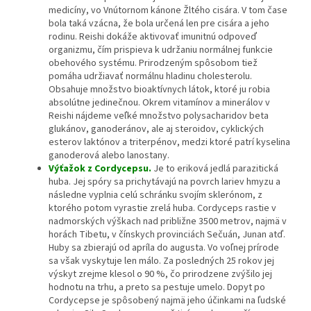
medicíny, vo Vnútornom kánone Žltého cisára. V tom čase
bola taká vzácna, že bola určená len pre cisára a jeho
rodinu. Reishi dokáže aktivovať imunitnú odpoveď
organizmu, čím prispieva k udržaniu normálnej funkcie
obehového systému. Prirodzeným spôsobom tiež
pomáha udržiavať normálnu hladinu cholesterolu.
Obsahuje množstvo bioaktívnych látok, ktoré ju robia
absolútne jedinečnou. Okrem vitamínov a minerálov v
Reishi nájdeme veľké množstvo polysacharidov beta
glukánov, ganoderánov, ale aj steroidov, cyklických
esterov laktónov a triterpénov, medzi ktoré patrí kyselina
ganoderová alebo lanostany.
Výťažok z Cordycepsu.
Je to eriková jedlá parazitická
huba. Jej spóry sa prichytávajú na povrch lariev hmyzu a
následne vyplnia celú schránku svojím sklerónom, z
ktorého potom vyrastie zrelá huba. Cordyceps rastie v
nadmorských výškach nad približne 3500 metrov, najmä v
horách Tibetu, v čínskych provinciách Sečuán, Junan atď.
Huby sa zbierajú od apríla do augusta. Vo voľnej prírode
sa však vyskytuje len málo. Za posledných 25 rokov jej
výskyt zrejme klesol o 90 %, čo prirodzene zvýšilo jej
hodnotu na trhu, a preto sa pestuje umelo. Dopyt po
Cordycepse je spôsobený najmä jeho účinkami na ľudské