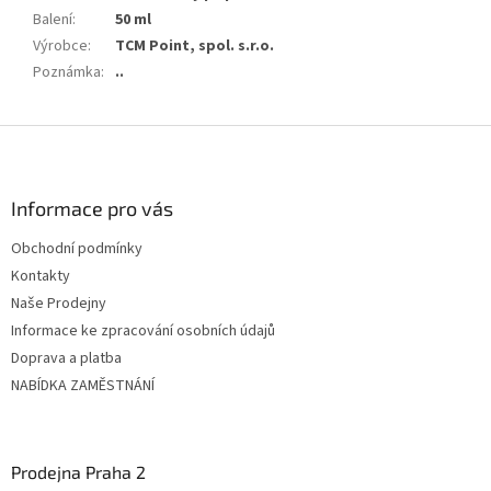
Balení
:
50 ml
Výrobce
:
TCM Point, spol. s.r.o.
Poznámka
:
..
Z
á
p
ä
Informace pro vás
t
Obchodní podmínky
i
Kontakty
e
Naše Prodejny
Informace ke zpracování osobních údajů
Doprava a platba
NABÍDKA ZAMĚSTNÁNÍ
Prodejna Praha 2