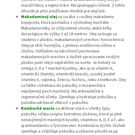
masáži hlavy a najmä tváre. Má upokojujúci účinok. Z tohto
dôvodu je jeho používanie vhodné pre dojčatá.
Makadamiový olej
sa vyrába z rastliny makadamia
kopijovitá, ktorá pochádza z východnej Austrálie.
Makadamovníky sú vždyzelené stromy alebo kríky
dorastajúce do výšky 2 až 18 metrov. Olej sa lisuje za
studena z plodov, makadamových orechov. Konzistencia
oleja je skôr hustejšia, s jemnou orieškovou vôňou a
chuťou. Vzhľadom na náročnosť pestovania
makadamových orechov a zložité spracovanie tvrdých
plodov patrí olej k najdrahším na svete. Je bohatý na
omega 3, 6 a 7 mastné kyseliny, ako aj na vitamín A,
vitamín B1 (tiamín), vitamín B3 (niacín), vysoký podiel
vitamínu E, vápnika, železa, fosforu, zinku a bielkovín. Olej
sa ľahko vstrebáva do pokožky a nezanecháva
nepríjemný pocit mastnoty. Má antioxidačné a
regeneračné účinky. Zjemňuje a hydratuje pokožku a
pomáha udržiavať vlhkosť v pokožke.
Bambucké maslo
sa aktívne stará o všetky typy
pokožky vďaka svojmu šetrnému zloženiu, ktoré je plné
nenasýtených mastných kyselín, vitamínov A, D, E a F, ako
aj antioxidantov a fytosterolov. Kombinácia týchto zložiek
zjemňuje a zvláčňuje pokožku a výborne pôsobí na jej