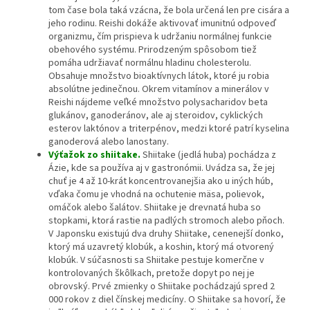
tom čase bola taká vzácna, že bola určená len pre cisára a
jeho rodinu. Reishi dokáže aktivovať imunitnú odpoveď
organizmu, čím prispieva k udržaniu normálnej funkcie
obehového systému. Prirodzeným spôsobom tiež
pomáha udržiavať normálnu hladinu cholesterolu.
Obsahuje množstvo bioaktívnych látok, ktoré ju robia
absolútne jedinečnou. Okrem vitamínov a minerálov v
Reishi nájdeme veľké množstvo polysacharidov beta
glukánov, ganoderánov, ale aj steroidov, cyklických
esterov laktónov a triterpénov, medzi ktoré patrí kyselina
ganoderová alebo lanostany.
Výťažok zo shiitake.
Shiitake (jedlá huba) pochádza z
Ázie, kde sa používa aj v gastronómii. Uvádza sa, že jej
chuť je 4 až 10-krát koncentrovanejšia ako u iných húb,
vďaka čomu je vhodná na ochutenie mäsa, polievok,
omáčok alebo šalátov. Shiitake je drevnatá huba so
stopkami, ktorá rastie na padlých stromoch alebo pňoch.
V Japonsku existujú dva druhy Shiitake, cenenejší donko,
ktorý má uzavretý klobúk, a koshin, ktorý má otvorený
klobúk. V súčasnosti sa Shiitake pestuje komerčne v
kontrolovaných škôlkach, pretože dopyt po nej je
obrovský. Prvé zmienky o Shiitake pochádzajú spred 2
000 rokov z diel čínskej medicíny. O Shiitake sa hovorí, že