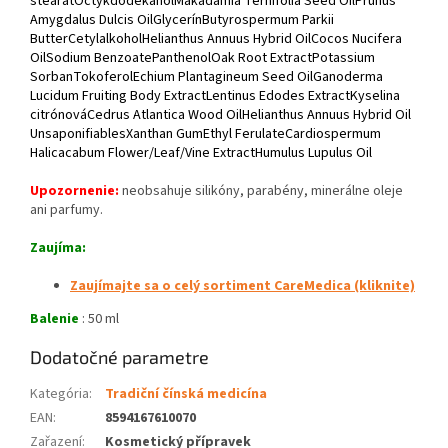
stearátOctykdodekanolMakadamia Ternifolia Seed OilPrunus
Amygdalus Dulcis OilGlycerínButyrospermum Parkii
ButterCetylalkoholHelianthus Annuus Hybrid OilCocos Nucifera
OilSodium BenzoatePanthenolOak Root ExtractPotassium
SorbanTokoferolEchium Plantagineum Seed OilGanoderma
Lucidum Fruiting Body ExtractLentinus Edodes ExtractKyselina
citrónováCedrus Atlantica Wood OilHelianthus Annuus Hybrid Oil
UnsaponifiablesXanthan GumEthyl FerulateCardiospermum
Halicacabum Flower/Leaf/Vine ExtractHumulus Lupulus Oil
Upozornenie:
neobsahuje silikóny, parabény, minerálne oleje
ani parfumy.
Zaujíma:
Zaujímajte sa o celý sortiment CareMedica (kliknite)
Balenie
: 50 ml
Dodatočné parametre
Kategória
:
Tradiční čínská medicína
EAN
:
8594167610070
Zařazení
:
Kosmetický přípravek