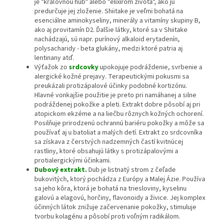
je "kráľovnou húb" alebo "elixírom života", ako ju
predurčuje jej zloženie. Shiitake je veľmi bohatá na
esenciálne aminokyseliny, minerály a vitamíny skupiny B,
ako aj provitamín D2. Ďalšie látky, ktoré sa v Shiitake
nachádzajú, sú napr. purínový alkaloid erytadenín,
polysacharidy - beta glukány, medzi ktoré patria aj
lentinany atď.
Výťažok zo
srdcovky
upokojuje podráždenie, svrbenie a
alergické kožné prejavy. Terapeutickými pokusmi sa
preukázali protizápalové účinky podobné kortizónu.
Hlavné vonkajšie použitie je preto pri namáhanej a silne
podráždenej pokožke a pleti. Extrakt dobre pôsobí aj pri
atopickom ekzéme a na liečbu rôznych kožných ochorení.
Posilňuje prirodzenú ochrannú bariéru pokožky a môže sa
používať aj u batoliat a malých detí. Extrakt zo srdcovníka
sa získava z čerstvých nadzemných častí kvitnúcej
rastliny, ktoré obsahujú látky s protizápalovými a
protialergickými účinkami.
Dubový extrakt.
Dub je listnatý strom z čeľade
bukovitých, ktorý pochádza z Európy a Malej Ázie. Používa
sa jeho kôra, ktorá je bohatá na triesloviny, kyselinu
galovú a elagovú, horčiny, flavonoidy a živice. Jej komplex
účinných látok znižuje začervenanie pokožky, stimuluje
tvorbu kolagénu a pôsobí proti voľným radikálom.