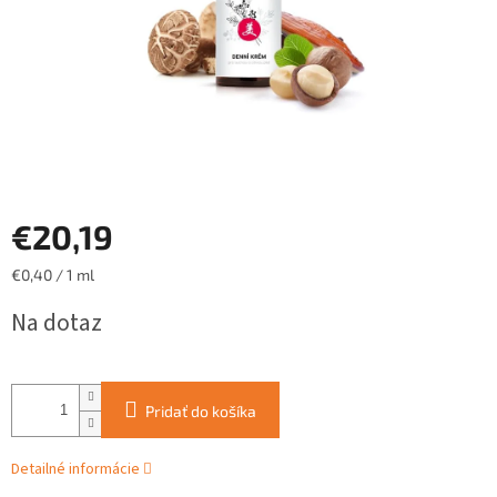
€20,19
Jednotková
€0,40 / 1 ml
cena:
Na dotaz
Pridať do košíka
Detailné informácie