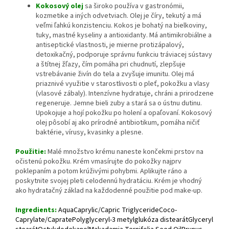
Kokosový olej
sa široko používa v gastronómii,
kozmetike a iných odvetviach. Olej je číry, tekutý a má
veľmi ľahkú konzistenciu. Kokos je bohatý na bielkoviny,
tuky, mastné kyseliny a antioxidanty. Má antimikrobiálne a
antiseptické vlastnosti, je mierne protizápalový,
detoxikačný, podporuje správnu funkciu tráviacej sústavy
a štítnej žľazy, čím pomáha pri chudnutí, zlepšuje
vstrebávanie živín do tela a zvyšuje imunitu. Olej má
priaznivé využitie v starostlivosti o pleť, pokožku a vlasy
(vlasové zábaly). Intenzívne hydratuje, chráni a prirodzene
regeneruje. Jemne bieli zuby a stará sa o ústnu dutinu.
Upokojuje a hojí pokožku po holení a opaľovaní. Kokosový
olej pôsobí aj ako prírodné antibiotikum, pomáha ničiť
baktérie, vírusy, kvasinky a plesne.
Použitie:
Malé množstvo krému naneste končekmi prstov na
očistenú pokožku. Krém vmasírujte do pokožky najprv
poklepaním a potom krúživými pohybmi. Aplikujte ráno a
poskytnite svojej pleti celodennú hydratáciu. Krém je vhodný
ako hydratačný základ na každodenné použitie pod make-up.
Ingredients:
AquaCaprylic/Capric TriglycerideCoco-
Caprylate/CapratePolyglyceryl-3 metylglukóza distearátGlyceryl