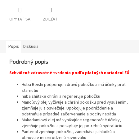
OPÝTAŤ SA
ZDIEĽAŤ
Popis
Diskusia
Podrobný popis
Schválené zdravotné tvrdenia podľa platných nariadení EÚ
Huba Reishi podporuje zdravú pokožku a má účinky proti
starnutiu
huba shiitake chráni a regeneruje pokožku
Mandľový olej vyživuje a chráni pokožku pred vysušením,
zjemňuje ju a osviežuje. Upokojuje podráždenie a
odstraňuje prípadné začervenanie a pocity napätia
Makadamiový olej má vynikajúce regeneračné účinky,
zjemňuje pokožku a poskytuje jej potrebnú hydratáciu
Pantenol zjemňuje pokožku, zanecháva ju hladkú a
obnovuje jej prirodzenú rovnováhu