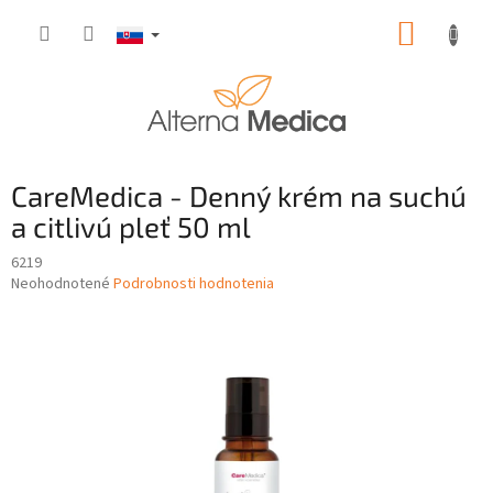
Prejsť
NÁKUP
na
obsah
KOŠÍK
CareMedica - Denný krém na suchú
a citlivú pleť 50 ml
6219
Priemerné
Neohodnotené
Podrobnosti hodnotenia
hodnotenie
produktu
je
0,0
z
5
hviezdičiek.