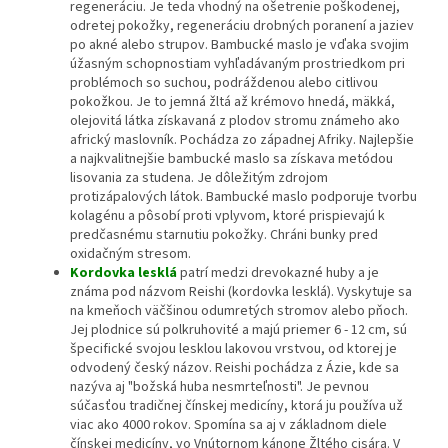
regeneráciu. Je teda vhodný na ošetrenie poškodenej,
odretej pokožky, regeneráciu drobných poranení a jaziev
po akné alebo strupov. Bambucké maslo je vďaka svojim
úžasným schopnostiam vyhľadávaným prostriedkom pri
problémoch so suchou, podráždenou alebo citlivou
pokožkou. Je to jemná žltá až krémovo hnedá, mäkká,
olejovitá látka získavaná z plodov stromu známeho ako
africký maslovník. Pochádza zo západnej Afriky. Najlepšie
a najkvalitnejšie bambucké maslo sa získava metódou
lisovania za studena. Je dôležitým zdrojom
protizápalových látok. Bambucké maslo podporuje tvorbu
kolagénu a pôsobí proti vplyvom, ktoré prispievajú k
predčasnému starnutiu pokožky. Chráni bunky pred
oxidačným stresom.
Kordovka lesklá
patrí medzi drevokazné huby a je
známa pod názvom Reishi (kordovka lesklá). Vyskytuje sa
na kmeňoch väčšinou odumretých stromov alebo pňoch.
Jej plodnice sú polkruhovité a majú priemer 6 - 12 cm, sú
špecifické svojou lesklou lakovou vrstvou, od ktorej je
odvodený český názov. Reishi pochádza z Ázie, kde sa
nazýva aj "božská huba nesmrteľnosti". Je pevnou
súčasťou tradičnej čínskej medicíny, ktorá ju používa už
viac ako 4000 rokov. Spomína sa aj v základnom diele
čínskej medicíny, vo Vnútornom kánone Žltého cisára. V