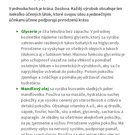
V jednoduchosti je krása. Doslova. Každý výrobok obsahuje len
niekoľko účinných látok, ktoré svojou silou a jedinečnými
účinkami účinne podporujú prirodzenú krásu.
Glycerín
je číra tekutina bez zápachu. V prírodnej
kozmetike nájdeme rastlinný glycerín, ktorý sa vyrába
zahrievaním rastlinných tukov bohatých na triglyceridy.
Prirodzene sa vyskytuje vo všetkých olejoch a tukoch
(dokonca aj v ľudskom tele). Hlavnou funkciou glycerínu je
jeho schopnosť viazať na seba vlhkosť a pomáhať
ostatným látkam v kozmetických výrobkoch, aby sa čo
najrýchlejšie vstrebali do pokožky. Potom pokožku
zjemňuje a zvláčňuje a pomáha jej udržiavať vlastnú
hydratáciu.
Mandľový olej
sa vyrába lisovaním sladkých jadier
mandľovníka. Používa sa na masáže, hydratáciu suchej
pokožky a je vysoko cenený pri starostlivosti o citlivú a
detskú pokožku. Obsahuje vitamíny A a E, ako aj draslík,
vápnik, fosfor, horčík, síru a nikel, glyceridy, sacharózu a
asparagín. Je ideálny na ošetrenie akejkoľvek pokožky,
na jej zjemnenie a výživu. Prirodzene vypína pokožku. Má
pozitívny vplyv na nervový systém, podporuje pamäť,
výživu a rast vlasov. Používa sa ako univerzálny olej pri