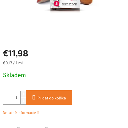
€11,98
Jednotková
€0,17 / 1 ml
cena:
Skladem
Pridať do košíka
Detailné informácie