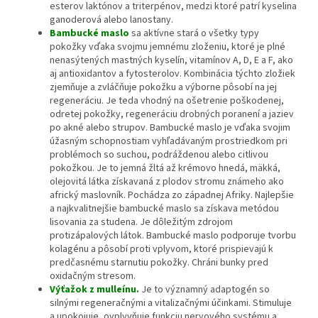
esterov laktónov a triterpénov, medzi ktoré patrí kyselina
ganoderová alebo lanostany.
Bambucké maslo
sa aktívne stará o všetky typy
pokožky vďaka svojmu jemnému zloženiu, ktoré je plné
nenasýtených mastných kyselín, vitamínov A, D, E a F, ako
aj antioxidantov a fytosterolov. Kombinácia týchto zložiek
zjemňuje a zvláčňuje pokožku a výborne pôsobí na jej
regeneráciu. Je teda vhodný na ošetrenie poškodenej,
odretej pokožky, regeneráciu drobných poranení a jaziev
po akné alebo strupov. Bambucké maslo je vďaka svojim
úžasným schopnostiam vyhľadávaným prostriedkom pri
problémoch so suchou, podráždenou alebo citlivou
pokožkou. Je to jemná žltá až krémovo hnedá, mäkká,
olejovitá látka získavaná z plodov stromu známeho ako
africký maslovník. Pochádza zo západnej Afriky. Najlepšie
a najkvalitnejšie bambucké maslo sa získava metódou
lisovania za studena. Je dôležitým zdrojom
protizápalových látok. Bambucké maslo podporuje tvorbu
kolagénu a pôsobí proti vplyvom, ktoré prispievajú k
predčasnému starnutiu pokožky. Chráni bunky pred
oxidačným stresom.
Výťažok z mulleínu.
Je to významný adaptogén so
silnými regeneračnými a vitalizačnými účinkami. Stimuluje
a upokojuje, ovplyvňuje funkciu nervového systému a