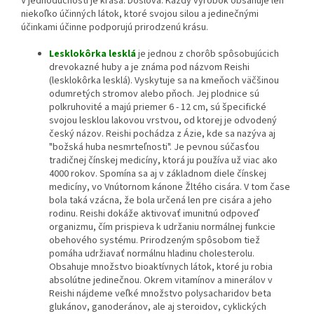
V jednoduchosti je krása. Doslova. Každý výrobok obsahuje len
niekoľko účinných látok, ktoré svojou silou a jedinečnými
účinkami účinne podporujú prirodzenú krásu.
Lesklokôrka lesklá
je jednou z chorôb spôsobujúcich
drevokazné huby a je známa pod názvom Reishi
(lesklokôrka lesklá). Vyskytuje sa na kmeňoch väčšinou
odumretých stromov alebo pňoch. Jej plodnice sú
polkruhovité a majú priemer 6 - 12 cm, sú špecifické
svojou lesklou lakovou vrstvou, od ktorej je odvodený
český názov. Reishi pochádza z Ázie, kde sa nazýva aj
"božská huba nesmrteľnosti". Je pevnou súčasťou
tradičnej čínskej medicíny, ktorá ju používa už viac ako
4000 rokov. Spomína sa aj v základnom diele čínskej
medicíny, vo Vnútornom kánone Žltého cisára. V tom čase
bola taká vzácna, že bola určená len pre cisára a jeho
rodinu. Reishi dokáže aktivovať imunitnú odpoveď
organizmu, čím prispieva k udržaniu normálnej funkcie
obehového systému. Prirodzeným spôsobom tiež
pomáha udržiavať normálnu hladinu cholesterolu.
Obsahuje množstvo bioaktívnych látok, ktoré ju robia
absolútne jedinečnou. Okrem vitamínov a minerálov v
Reishi nájdeme veľké množstvo polysacharidov beta
glukánov, ganoderánov, ale aj steroidov, cyklických