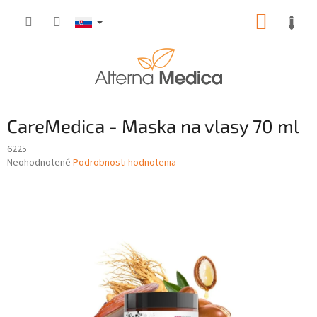
Prejsť
NÁKUP
na
obsah
KOŠÍK
CareMedica - Maska na vlasy 70 ml
6225
Priemerné
Neohodnotené
Podrobnosti hodnotenia
hodnotenie
produktu
je
0,0
z
5
hviezdičiek.