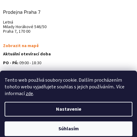
Prodejna Praha 7
Letná
Milady Horákové 546/50
Praha 7, 170 00
Zobrazit na mapě
Aktuální otevírací doba
PO - PÁ:
09:00 - 18:30
Více informací ZDE
Tento web používá soubory cookie. Dalším procházením
tohoto webu vyjadřujete souhlas s jejich používáním.. Více
informací
zde
.
Nastavenie
Vytvoril Shoptet
Súhlasím
Copyright 2026
Alterna Medica
. Všetky práva vyhradené.