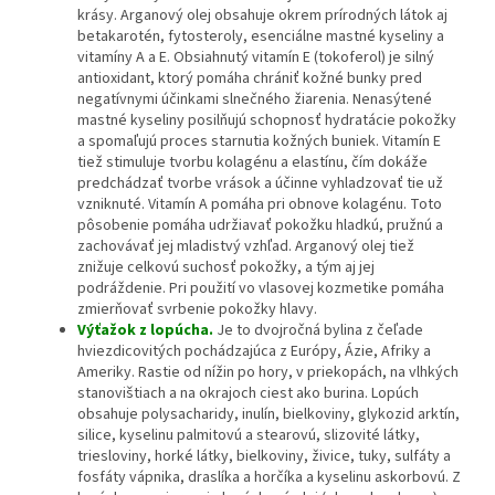
krásy. Arganový olej obsahuje okrem prírodných látok aj
betakarotén, fytosteroly, esenciálne mastné kyseliny a
vitamíny A a E. Obsiahnutý vitamín E (tokoferol) je silný
antioxidant, ktorý pomáha chrániť kožné bunky pred
negatívnymi účinkami slnečného žiarenia. Nenasýtené
mastné kyseliny posilňujú schopnosť hydratácie pokožky
a spomaľujú proces starnutia kožných buniek. Vitamín E
tiež stimuluje tvorbu kolagénu a elastínu, čím dokáže
predchádzať tvorbe vrások a účinne vyhladzovať tie už
vzniknuté. Vitamín A pomáha pri obnove kolagénu. Toto
pôsobenie pomáha udržiavať pokožku hladkú, pružnú a
zachovávať jej mladistvý vzhľad. Arganový olej tiež
znižuje celkovú suchosť pokožky, a tým aj jej
podráždenie. Pri použití vo vlasovej kozmetike pomáha
zmierňovať svrbenie pokožky hlavy.
Výťažok z lopúcha.
Je to dvojročná bylina z čeľade
hviezdicovitých pochádzajúca z Európy, Ázie, Afriky a
Ameriky. Rastie od nížin po hory, v priekopách, na vlhkých
stanovištiach a na okrajoch ciest ako burina. Lopúch
obsahuje polysacharidy, inulín, bielkoviny, glykozid arktín,
silice, kyselinu palmitovú a stearovú, slizovité látky,
triesloviny, horké látky, bielkoviny, živice, tuky, sulfáty a
fosfáty vápnika, draslíka a horčíka a kyselinu askorbovú. Z