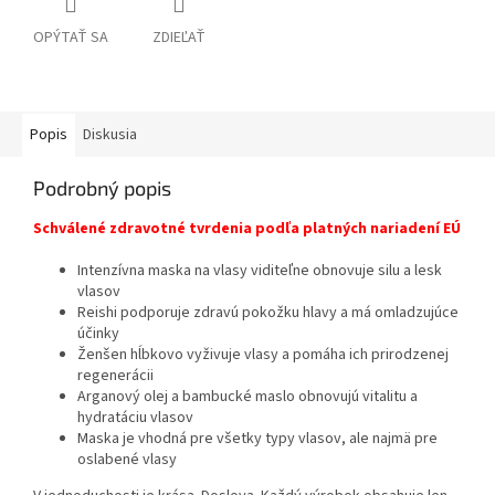
OPÝTAŤ SA
ZDIEĽAŤ
Popis
Diskusia
Podrobný popis
Schválené zdravotné tvrdenia podľa platných nariadení EÚ
Intenzívna maska na vlasy viditeľne obnovuje silu a lesk
vlasov
Reishi podporuje zdravú pokožku hlavy a má omladzujúce
účinky
Ženšen hĺbkovo vyživuje vlasy a pomáha ich prirodzenej
regenerácii
Arganový olej a bambucké maslo obnovujú vitalitu a
hydratáciu vlasov
Maska je vhodná pre všetky typy vlasov, ale najmä pre
oslabené vlasy