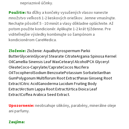
nepriaznivé účinky.
Použitie:
Na dĺžky a končeky vysušených vlasov naneste
množstvo veľkosti 1-2 lieskových orieškov. Jemne vmasírujte.
Nechajte pôsobiť 5 - 10 minút a vlasy dôkladne opláchnite. Až
potom použite kondicionér. Aplikujte 1-2 krát týždenne. Pre
viditeľnejšie výsledky kombinujte so šampónom a
kondicionérom CareMedica.
Zloženie:
Zloženie: AquaButyrospermum Parkii
ButterGlycerinGlyceryl Stearate CitrateArgania Spinosa Kernel
OilCamellia Sinensis Leaf WaxCetearyl AlcoholPCA Glyceryl
OleateCoco-Caprylate/CaprateCocos Nucifera
OilTocopherolSodium BenzoatePotassium SorbateXanthan
GumPolygonum Multiflorum Root ExtractPanax Ginseng Root
ExtractCitric AcidGanoderma Lucidum Fruiting Body
ExtractArctium Lappa Root ExtractUrtica Dioica Leaf
ExtractCoffea Arabica Seed Extract.
Upozornenie:
neobsahuje silikóny, parabény, minerálne oleje
ani parfumy.
Zaujíma: