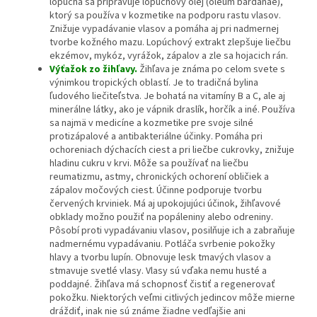
lopúcha sa pripravuje lopúchový olej (oleum bardanae),
ktorý sa používa v kozmetike na podporu rastu vlasov.
Znižuje vypadávanie vlasov a pomáha aj pri nadmernej
tvorbe kožného mazu. Lopúchový extrakt zlepšuje liečbu
ekzémov, mykóz, vyrážok, zápalov a zle sa hojacich rán.
Výťažok zo žihľavy.
Žihľava je známa po celom svete s
výnimkou tropických oblastí. Je to tradičná bylina
ľudového liečiteľstva. Je bohatá na vitamíny B a C, ale aj
minerálne látky, ako je vápnik draslík, horčík a iné. Používa
sa najmä v medicíne a kozmetike pre svoje silné
protizápalové a antibakteriálne účinky. Pomáha pri
ochoreniach dýchacích ciest a pri liečbe cukrovky, znižuje
hladinu cukru v krvi. Môže sa používať na liečbu
reumatizmu, astmy, chronických ochorení obličiek a
zápalov močových ciest. Účinne podporuje tvorbu
červených krviniek. Má aj upokojujúci účinok, žihľavové
obklady možno použiť na popáleniny alebo odreniny.
Pôsobí proti vypadávaniu vlasov, posilňuje ich a zabraňuje
nadmernému vypadávaniu. Potláča svrbenie pokožky
hlavy a tvorbu lupín. Obnovuje lesk tmavých vlasov a
stmavuje svetlé vlasy. Vlasy sú vďaka nemu husté a
poddajné. Žihľava má schopnosť čistiť a regenerovať
pokožku. Niektorých veľmi citlivých jedincov môže mierne
dráždiť, inak nie sú známe žiadne vedľajšie ani