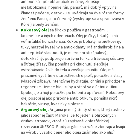
antibiotiká - pôsobí antibakteriálne, zlepšuje
metabolizmus, hojenie rán, pamäť, má dobrý vplyv na
činnosť pečene, detoxikuje. Uvádzajú sa dve rôzne formy
ženšenu Panax, a to červený (vyskytuje sa a spracováva v
Kórei) a biely ženšen.
Kokosový olej
sa široko používa v gastronómii,
kozmetike a iných odvetviach. Olej je číry, tekutý a má
veľmi ľahkú konzistenciu. Kokos je bohatý na bielkoviny,
tuky, mastné kyseliny a antioxidanty. Má antimikrobiálne a
antiseptické vlastnosti, je mierne protizápalový,
detoxikačný, podporuje správnu funkciu tráviacej sústavy
a štítnej žľazy, čím pomáha pri chudnutí, zlepšuje
vstrebávanie živín do tela a zvyšuje imunitu. Olej má
priaznivé využitie v starostlivosti o pleť, pokožku a vlasy
(vlasové zábaly). Intenzívne hydratuje, chráni a prirodzene
regeneruje. Jemne bieli zuby a stará sa o ústnu dutinu.
Upokojuje a hojí pokožku po holení a opaľovaní. Kokosový
olej pôsobí aj ako prírodné antibiotikum, pomáha ničiť
baktérie, vírusy, kvasinky a plesne.
Arganový olej.
Argánia je malý tŕnitý strom, ktorý rastie v
juhozápadnej časti Maroka. Je to jeden z ohrozených
druhov stromov, ktoré sú zapísané v biosférickej
rezervácii UNESCO. Plody argánie sa ručne zbierajú a lisujú
na výrobu vysoko ceneného oleja známeho ako elixír