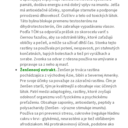
pamäti, dodáva energiu a má dobrý vplyv na imunitu. Jelša
má antioxidačné účinky, spomaľuje starnutie a podporuje
prirodzenú dlhovekosť. Čistí krv a telo od toxických látok.
Táto bylina blokuje premenu testosterónu na
dihydrotestosterón, čím zabraňuje vypadávaniu vlasov.
Podľa TČM sa odporúča prášok zo skorocelu variť s
čiernou fazuľou, aby sa odstránili látky, ktoré zaťažujú
obličky a pečeň, a môže sa užívať dlhší čas. Stonka tejto
rastliny sa používala pri potení, nespavosti, pri stuhnutých
končatinách, tupých bolestiach a tiež pri vyrážkach a
svrabe. Zvonka sa odvar z rdesna používa na umývanie a
pripravuje sa z neho aj masť.
Ženšenový extrakt.
Ženšen je trváca rastlina
pochádzajúca z východnej Ázie, Sibíri a Severnej Ameriky.
Pre svoje účinky sa považuje za zázračnú rastlinu. Čím je
ženšen starší, tým je kvalitnejší a obsahuje viac účinných
látok. Patrí medzi adaptogény, rastliny, ktoré zvyšujú
odolnosť organizmu voči fyzickému a psychickému
preťaženiu. Obsahuje saponíny, antioxidanty, peptidy a
polysacharidy (ženšen - výrazne stimuluje imunitu).
Používa sa pri prevencii stresu, cukrovke (reguluje hladinu
cukru v krvi - glykémiu), neurasténii a je tiež obľúbeným
afrodiziakom. Má protirakovinový účinok, podobne ako