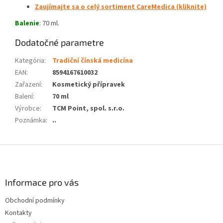
Zaujímajte sa o celý sortiment CareMedica (kliknite)
Balenie
: 70 ml.
Dodatočné parametre
Kategória
:
Tradiční čínská medicína
EAN
:
8594167610032
Zařazení
:
Kosmetický přípravek
Balení
:
70 ml
Výrobce
:
TCM Point, spol. s.r.o.
Poznámka
:
..
Z
á
p
ä
Informace pro vás
t
Obchodní podmínky
i
Kontakty
e