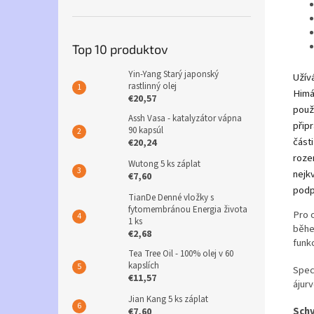
Top 10 produktov
Yin-Yang Starý japonský
Užív
rastlinný olej
Himál
€20,57
použ
Assh Vasa - katalyzátor vápna
připr
90 kapsúl
části
€20,24
roze
Wutong 5 ks záplat
nejk
€7,60
podp
TianDe Denné vložky s
fytomembránou Energia života
Pro 
1 ks
běhe
€2,68
funk
Tea Tree Oil - 100% olej v 60
kapslích
Spec
€11,57
ájur
Jian Kang 5 ks záplat
Schv
€7,60