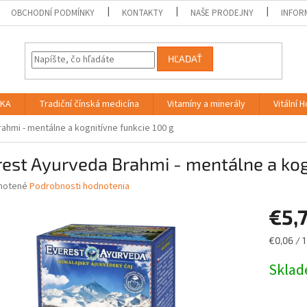
OBCHODNÍ PODMÍNKY
KONTAKTY
NAŠE PRODEJNY
INFOR
HĽADAŤ
IKA
Tradiční čínská medicína
Vitamíny a minerály
Vitální 
ahmi - mentálne a kognitívne funkcie 100 g
est Ayurveda Brahmi - mentálne a kog
né
notené
Podrobnosti hodnotenia
nie
€5,
u
Jednotk
€0,06 / 1
cena:
Skla
iek.