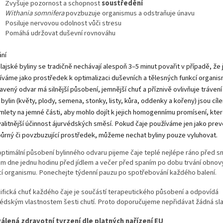
Zvyšuje pozornost a schopnost
soustředění
Withania somnifera
povzbuzuje organismus a odstraňuje únavu
Posiluje nervovou odolnost vůči stresu
Pomáhá udržovat duševní rovnováhu
ání
ajské byliny se tradičně nechávají alespoň 3–5 minut povařit v případě, že 
íváme jako prostředek k optimalizaci duševních a tělesných funkcí organis
avený odvar má silnější působení, jemnější chuť a příznivě ovlivňuje tráven
 bylin (květy, plody, semena, stonky, listy, kůra, oddenky a kořeny) jsou cíl
mlety na jemné části, aby mohlo dojít k jejich homogennímu promísení, kter
valitnější účinnost ájurvédských směsí. Pokud čaje používáme jen jako preve
ůrný či povzbuzující prostředek, můžeme nechat byliny pouze vyluhovat.
optimální působení bylinného odvaru pijeme čaje teplé nejlépe ráno před sn
m dne jednu hodinu před jídlem a večer před spaním po dobu trvání obno
cí organismu. Ponechejte týdenní pauzu po spotřebování každého balení.
ifická chuť každého čaje je součástí terapeutického působení a odpovídá
védským vlastnostem šesti chutí. Proto doporučujeme nepřidávat žádná sla
álená zdravotní tvrzení dle platných nařízení EU