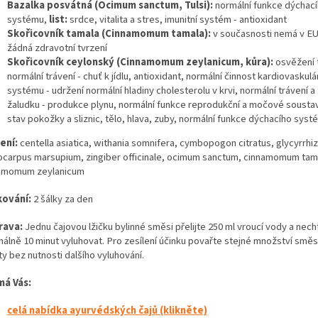
Bazalka posvátná (Ocimum sanctum, Tulsi):
normální funkce dýchac
systému,
list:
srdce, vitalita a stres, imunitní systém - antioxidant
Skořicovník tamala (Cinnamomum tamala):
v současnosti nemá v EU
žádná zdravotní tvrzení
Skořicovník ceylonský (Cinnamomum zeylanicum, kůra):
osvěžení t
normální trávení - chuť k jídlu, antioxidant, normální činnost kardiovaskulá
systému - udržení normální hladiny cholesterolu v krvi, normální trávení a
žaludku - produkce plynu, normální funkce reprodukční a močové soustav
stav pokožky a sliznic, tělo, hlava, zuby, normální funkce dýchacího syst
ení:
centella asiatica, withania somnifera, cymbopogon citratus, glycyrrhiz
ocarpus marsupium, zingiber officinale, ocimum sanctum, cinnamomum tam
amomum zeylanicum
ování:
2 šálky za den
rava:
Jednu čajovou lžičku bylinné směsi přelijte 250 ml vroucí vody a nech
málně 10 minut vyluhovat. Pro zesílení účinku povařte stejné množství směs
y bez nutnosti dalšího vyluhování.
má Vás:
celá nabídka ayurvédských čajů (klikněte)