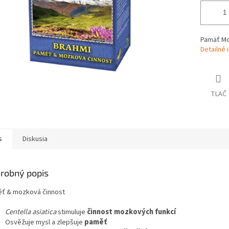
Pamäť Mo
Detailné 
TLAČ
s
Diskusia
robný popis
ť & mozková činnost
Centella asiatica
stimuluje
činnost mozkových funkcí
Osvěžuje mysl a zlepšuje
paměť