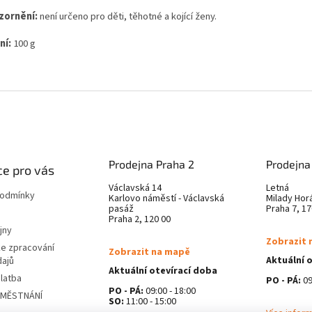
zornění:
není určeno pro děti, těhotné a kojící ženy.
ní:
100 g
Prodejna Praha 2
Prodejna
e pro vás
Václavská 14
Letná
podmínky
Karlovo náměstí - Václavská
Milady Hor
pasáž
Praha 7, 17
Praha 2, 120 00
jny
Zobrazit 
ke zpracování
Zobrazit na mapě
Aktuální 
dajů
Aktuální otevírací doba
latba
PO - PÁ:
09
PO - PÁ:
09:00 - 18:00
AMĚSTNÁNÍ
SO:
11:00 - 15:00