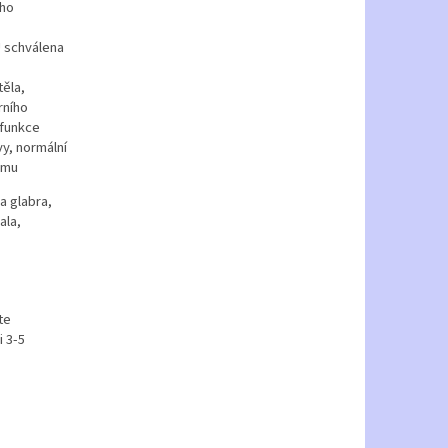
ího
 schválena
ěla,
rního
 funkce
y, normální
ému
a glabra,
ala,
te
i 3-5