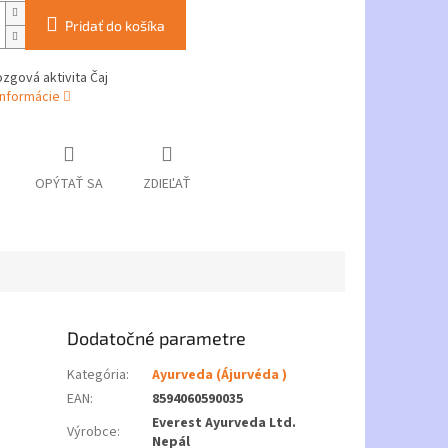
Pridať do košíka
zgová aktivita Čaj
informácie
OPÝTAŤ SA
ZDIEĽAŤ
Dodatočné parametre
Kategória
:
Ayurveda (Ájurvéda )
EAN
:
8594060590035
Everest Ayurveda Ltd.
Výrobce
:
Nepál