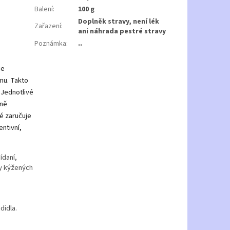
Balení
:
100 g
Doplněk stravy, není lék
Zařazení
:
ani náhrada pestré stravy
Poznámka
:
..
je
mu. Takto
í Jednotlivé
eně
é zaručuje
ntivní,
ídaní,
vy kýžených
didla.