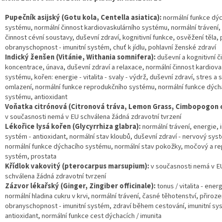
Pupečník asijský (Gotu kola, Centella asiatica):
normální funkce dý
systému, normální činnost kardiovaskulárního systému, normální trávení,
činnost cévní soustavy, duševní zdraví, kognitivní funkce, osvěžení těla,
obranyschopnost - imunitní systém, chuť k jídlu, pohlavní ženské zdraví
Indický ženšen (Vitánie, Withania somnifera):
duševní a kognitivní č
koncentrace, únava, duševní zdraví a relaxace, normální činnost kardiova
systému, kořen: energie - vitalita - svaly - výdrž, duševní zdraví, stres a
omlazení, normální funkce reprodukčního systému, normální funkce dých
systému, antioxidant
Voňatka citrónová (Citronová tráva, Lemon Grass, Cimbopogon c
v současnosti nemá v EU schválena žádná zdravotní tvrzení
Lékořice lysá kořen (Glycyrrhiza glabra):
normální trávení, energie, 
systém - antioxidant, normální stav kloubů, duševní zdraví - nervový systé
normální funkce dýchacího systému, normální stav pokožky, močový a r
systém, prostata
Křídlok vakovitý (pterocarpus marsupium):
v současnosti nemá v E
schválena žádná zdravotní tvrzení
Zázvor lékařský (Ginger, Zingiber officinale):
tonus / vitalita - ener
normální hladina cukru v krvi, normální trávení, časné těhotenství, přiroz
obranyschopnost - imunitní systém, zdraví během cestování, imunitní sy
antioxidant, normální funkce cest dýchacích / imunita