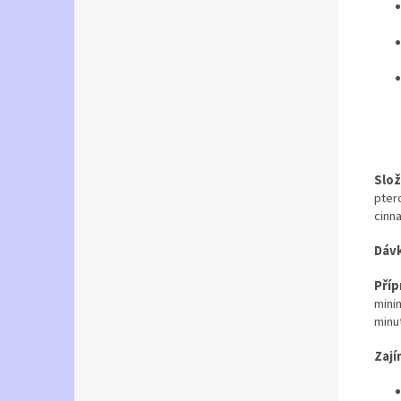
Slož
pter
cinn
Dávk
Příp
mini
minut
Zají