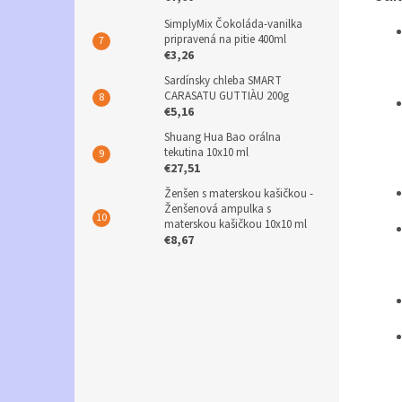
SimplyMix Čokoláda-vanilka
pripravená na pitie 400ml
€3,26
Sardínsky chleba SMART
CARASATU GUTTIÀU 200g
€5,16
Shuang Hua Bao orálna
tekutina 10x10 ml
€27,51
Ženšen s materskou kašičkou -
Ženšenová ampulka s
materskou kašičkou 10x10 ml
€8,67