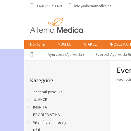
Prejsť
+420 261 261 621
info@alternamedica.cz
na
obsah
Poradna
IMUNITA
％ AKCE
PROBLEMAT
Domov
Ayurveda (Ájurvéda )
Everest Ayurveda Br
B
Ever
o
Preskočiť
č
Priemer
Neohod
Kategórie
kategórie
n
hodnote
ý
produkt
Zachraň produkt
p
je
％ AKCE
0,0
a
z
IMUNITA
n
5
e
PROBLEMATIKA
hviezdič
l
Vitamíny a minerály
Děti