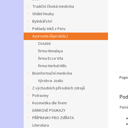
Tradiční čínská medicína
Vitální Houby
Bylinkářství
Poklady Inků z Peru
Ayurveda (Ájurvéda )
Ostatní
firma Himalaya
firma Ecce Vita
firma Herbal Hills
Bioinformační medicína
Popi
Výrobce Joalis
Z východních přírodních zdrojů
Potraviny
Pod
Kosmetika dle firem
Pamě
DÁRKOVÉ POUKAZY
PŘÍPRAVKY PRO ZVÍŘATA
Literatura