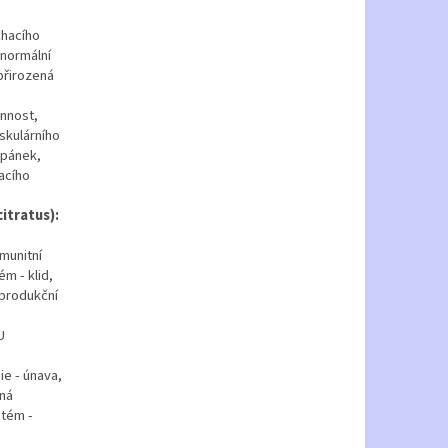
chacího
 normální
 přirozená
innost,
skulárního
 spánek,
acího
itratus):
imunitní
m - klid,
eprodukční
U
gie - únava,
ená
stém -