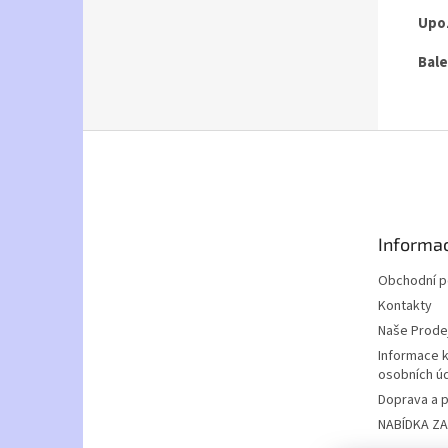
Upo
Bale
Z
á
p
ä
t
Informac
i
e
Obchodní 
Kontakty
Naše Prode
Informace 
osobních ú
Doprava a p
NABÍDKA Z