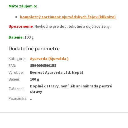
Máte záujem o:
kompletný sortiment ajurvédskych čajov (kliknite)
Upozornenie
: Nevhodné pre deti, tehotné a dojčiace ženy.
Balenie:
100 g
Dodatočné parametre
Kategória
:
Ayurveda (Ájurvéda )
EAN
:
8594060590158
Výrobce
:
Everest Ayurveda Ltd. Nepál
Balení
:
100 g
Doplněk stravy, není lék ani náhrada pestré
Zařazení
:
stravy
Poznámka
:
..
Z
á
p