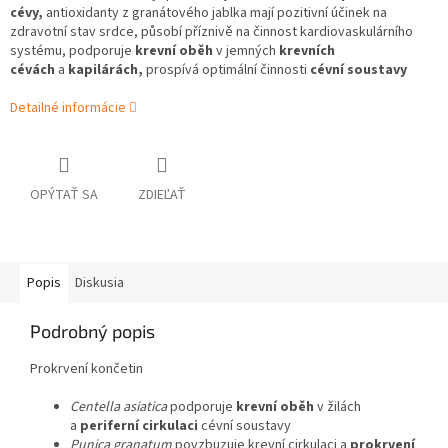
cévy,
antioxidanty
z granátového jablka mají pozitivní účinek na
zdravotní stav srdce,
působí příznivě na činnost kardiovaskulárního
systému,
podporuje
krevní oběh
v jemných
krevních
cévách
a
kapilárách,
prospívá optimální činnosti
cévní soustavy
Detailné informácie
OPÝTAŤ SA
ZDIEĽAŤ
Popis
Diskusia
Podrobný popis
Prokrvení končetin
Centella asiatica
podporuje
krevní oběh
v žilách
a
periferní cirkulaci
cévní soustavy
Punica granatum
povzbuzuje krevní cirkulaci a
prokrvení