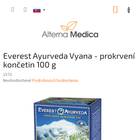
Prejsť
NÁKUP
na
obsah
KOŠÍK
Everest Ayurveda Vyana - prokrvení
končetin 100 g
1572
Priemerné
Neohodnotené
Podrobnosti hodnotenia
hodnotenie
produktu
je
0,0
z
5
hviezdičiek.