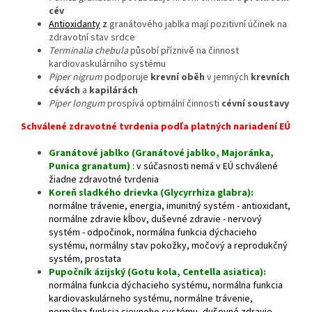
cév
Antioxidanty
z
granátového jablka mají pozitivní účinek na
zdravotní stav srdce
Terminalia chebula
působí příznivě na činnost
kardiovaskulárního systému
Piper nigrum
podporuje
krevní oběh
v jemných
krevních
cévách
a
kapilárách
Piper longum
prospívá optimální činnosti
cévní soustavy
Schválené zdravotné tvrdenia podľa platných nariadení EÚ
Granátové jablko (Granátové jablko, Majoránka,
Punica granatum)
: v súčasnosti nemá v EÚ schválené
žiadne zdravotné tvrdenia
Koreň sladkého drievka (Glycyrrhiza glabra):
normálne trávenie, energia, imunitný systém - antioxidant,
normálne zdravie kĺbov, duševné zdravie - nervový
systém - odpočinok, normálna funkcia dýchacieho
systému, normálny stav pokožky, močový a reprodukčný
systém, prostata
Pupočník ázijský (Gotu kola, Centella asiatica):
normálna funkcia dýchacieho systému, normálna funkcia
kardiovaskulárneho systému, normálne trávenie,