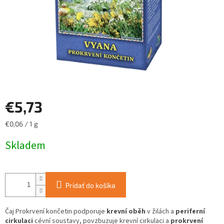
€5,73
Jednotková
€0,06 / 1 g
cena:
Skladem
Pridať do košíka
Čaj Prokrvení končetin
podporuje
krevní oběh
v žilách a
periferní
cirkulaci
cévní soustavy,
povzbuzuje krevní cirkulaci a
prokrvení