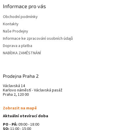
ä
Informace pro vás
t
Obchodní podmínky
i
Kontakty
e
Naše Prodejny
Informace ke zpracování osobních údajů
Doprava a platba
NABÍDKA ZAMĚSTNÁNÍ
Prodejna Praha 2
Václavská 14
Karlovo náměstí - Václavská pasáž
Praha 2, 120 00
Zobrazit na mapě
Aktuální otevírací doba
PO - PÁ:
09:00 - 18:00
SO:
11:00 - 15:00