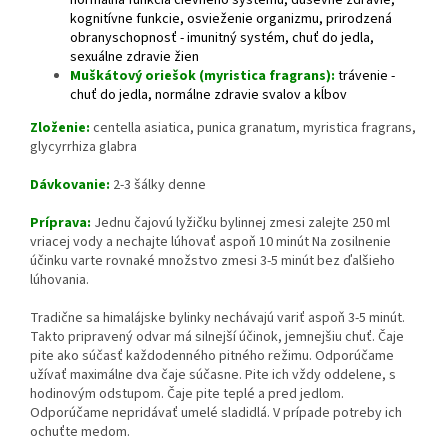
normálna funkcia cievneho systému, duševné zdravie,
kognitívne funkcie, osvieženie organizmu, prirodzená
obranyschopnosť - imunitný systém, chuť do jedla,
sexuálne zdravie žien
Muškátový oriešok (myristica fragrans):
trávenie -
chuť do jedla, normálne zdravie svalov a kĺbov
Zloženie:
centella asiatica, punica granatum, myristica fragrans,
glycyrrhiza glabra
Dávkovanie:
2-3 šálky denne
Príprava:
Jednu čajovú lyžičku bylinnej zmesi zalejte 250 ml
vriacej vody a nechajte lúhovať aspoň 10 minút Na zosilnenie
účinku varte rovnaké množstvo zmesi 3-5 minút bez ďalšieho
lúhovania.
Tradične sa himalájske bylinky nechávajú variť aspoň 3-5 minút.
Takto pripravený odvar má silnejší účinok, jemnejšiu chuť. Čaje
pite ako súčasť každodenného pitného režimu. Odporúčame
užívať maximálne dva čaje súčasne. Pite ich vždy oddelene, s
hodinovým odstupom. Čaje pite teplé a pred jedlom.
Odporúčame nepridávať umelé sladidlá. V prípade potreby ich
ochuťte medom.