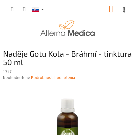
Prejsť
NÁKUP
na
obsah
KOŠÍK
Naděje Gotu Kola - Bráhmí - tinktura
50 ml
1717
Priemerné
Neohodnotené
Podrobnosti hodnotenia
hodnotenie
produktu
je
0,0
z
5
hviezdičiek.