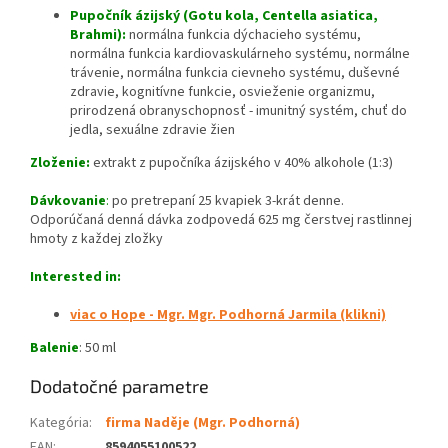
Pupočník ázijský (Gotu kola, Centella asiatica,
Brahmi):
normálna funkcia dýchacieho systému,
normálna funkcia kardiovaskulárneho systému, normálne
trávenie, normálna funkcia cievneho systému, duševné
zdravie, kognitívne funkcie, osvieženie organizmu,
prirodzená obranyschopnosť - imunitný systém, chuť do
jedla, sexuálne zdravie žien
Zloženie:
extrakt z pupočníka ázijského v 40% alkohole (1:3)
Dávkovanie
:
po pretrepaní 25 kvapiek 3-krát denne.
Odporúčaná denná dávka zodpovedá 625 mg čerstvej rastlinnej
hmoty z každej zložky
Interested in:
viac o Hope - Mgr. Mgr. Podhorná Jarmila (klikni)
Balenie
: 50 ml
Dodatočné parametre
Kategória
:
firma Naděje (Mgr. Podhorná)
EAN
:
8594055100522