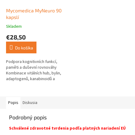
Mycomedica MyNeuro 90
kapslí
Skladem
Priemerné
hodnotenie
€28,50
produktu
je
Do košíka
5,0
z
5
Podpora kognitivních funkcí,
hviezdičiek.
paměti a duševní rovnováhy
Kombinace vitálních hub, bylin,
adaptogenů, kanabinoidů a
antioxidantů, která podporuje
kognitivní výkon, regeneraci...
Popis
Diskusia
Podrobný popis
Schválené zdravotné tvrdenia podľa platných nariadení EÚ