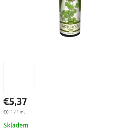
€5,37
Jednotková
€0,11 / 1 ml
cena:
Skladem