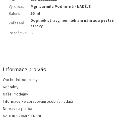
Výrobce
:
Mgr. Jarmila Podhorná - NADĚJE
Balení
:
50 ml
Doplněk stravy, není lék ani náhrada pestré
Zařazení
:
stravy
Poznámka
:
..
Z
á
p
ä
Informace pro vás
t
Obchodní podmínky
i
Kontakty
e
Naše Prodejny
Informace ke zpracování osobních údajů
Doprava a platba
NABÍDKA ZAMĚSTNÁNÍ