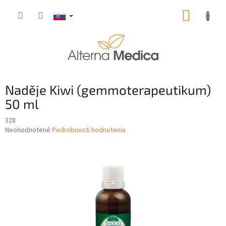
Prejsť
NÁKUP
na
obsah
KOŠÍK
Naděje Kiwi (gemmoterapeutikum)
50 ml
328
Priemerné
Neohodnotené
Podrobnosti hodnotenia
hodnotenie
produktu
je
0,0
z
5
hviezdičiek.