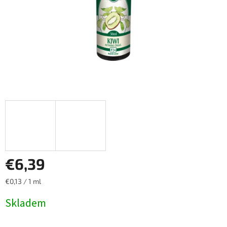
€6,39
Jednotková
€0,13 / 1 ml
cena:
Skladem