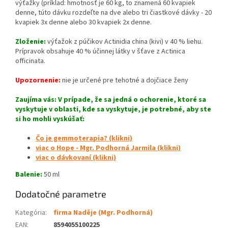
výťažky (príklad: hmotnosť je 60 kg, to znamená 60 kvapiek
denne, túto dávku rozdeľte na dve alebo tri čiastkové dávky - 20
kvapiek 3x denne alebo 30 kvapiek 2x denne.
Zloženie:
výťažok z púčikov Actinidia china (kivi) v 40 % liehu.
Prípravok obsahuje 40 % účinnej látky v šťave z Actinica
officinata.
Upozornenie:
nie je určené pre tehotné a dojčiace ženy
Zaujíma vás: V prípade, že sa jedná o ochorenie, ktoré sa
vyskytuje v oblasti, kde sa vyskytuje, je potrebné, aby ste
si ho mohli vyskúšať:
Čo je gemmoterapia? (klikni)
viac o Hope - Mgr. Podhorná Jarmila (klikni)
viac o dávkovaní (klikni)
Balenie:
50 ml
Dodatočné parametre
Kategória
:
firma Naděje (Mgr. Podhorná)
EAN
:
8594055100225