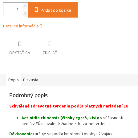
Pridať do košíka
Detailné informácie
OPÝTAŤ SA
ZDIEĽAŤ
Popis
Diskusia
Podrobný popis
Schválené zdravotné tvrdenia podľa platných nariadení EÚ
Actinidia chinensis (čínsky egreš, kivi):
v súčasnosti
nemá v EÚ schválené žiadne zdravotné tvrdenia
Dávkovanie:
určuje sa podľa hmotnosti osoby užívajúcej