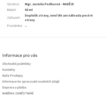
Výrobce
:
Mgr. Jarmila Podhorná - NADĚJE
Balení
:
50 ml
Doplněk stravy, není lék ani náhrada pestré
Zařazení
:
stravy
Poznámka
:
..
Z
á
p
ä
Informace pro vás
t
Obchodní podmínky
i
Kontakty
e
Naše Prodejny
Informace ke zpracování osobních údajů
Doprava a platba
NABÍDKA ZAMĚSTNÁNÍ