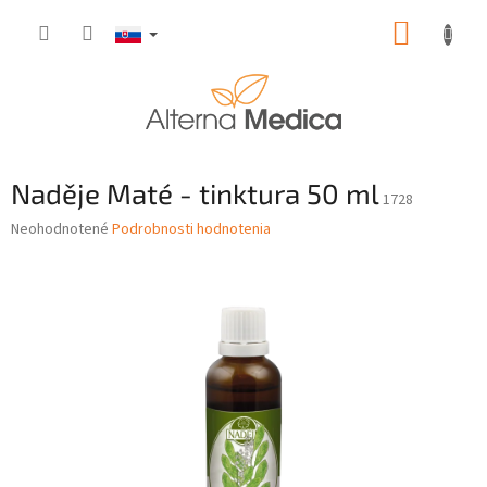
Prejsť
NÁKUP
na
obsah
KOŠÍK
Naděje Maté - tinktura 50 ml
1728
Priemerné
Neohodnotené
Podrobnosti hodnotenia
hodnotenie
produktu
je
0,0
z
5
hviezdičiek.