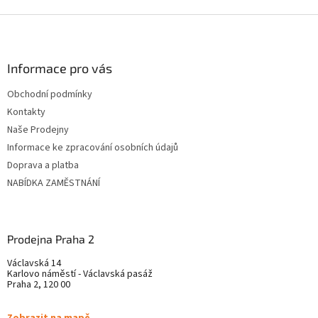
Z
á
p
ä
Informace pro vás
t
Obchodní podmínky
i
Kontakty
e
Naše Prodejny
Informace ke zpracování osobních údajů
Doprava a platba
NABÍDKA ZAMĚSTNÁNÍ
Prodejna Praha 2
Václavská 14
Karlovo náměstí - Václavská pasáž
Praha 2, 120 00