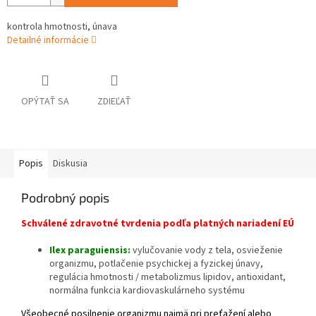
kontrola hmotnosti, únava
Detailné informácie
OPÝTAŤ SA
ZDIEĽAŤ
Popis
Diskusia
Podrobný popis
Schválené zdravotné tvrdenia podľa platných nariadení EÚ
Ilex paraguiensis:
vylučovanie vody z tela, osvieženie
organizmu, potlačenie psychickej a fyzickej únavy,
regulácia hmotnosti / metabolizmus lipidov, antioxidant,
normálna funkcia kardiovaskulárneho systému
Všeobecné posilnenie organizmu najmä pri preťažení alebo