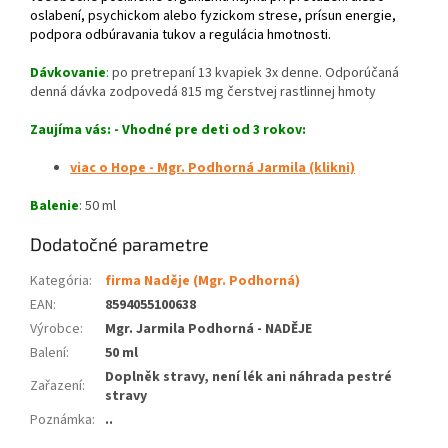
oslabení, psychickom alebo fyzickom strese, prísun energie,
podpora odbúravania tukov a regulácia hmotnosti.
Dávkovanie
:
po pretrepaní 13 kvapiek 3x denne. Odporúčaná
denná dávka zodpovedá 815 mg čerstvej rastlinnej hmoty
Zaujíma vás: - Vhodné pre deti od 3 rokov:
viac o Hope - Mgr. Podhorná Jarmila (klikni)
Balenie
: 50 ml
Dodatočné parametre
Kategória
:
firma Naděje (Mgr. Podhorná)
EAN
:
8594055100638
Výrobce
:
Mgr. Jarmila Podhorná - NADĚJE
Balení
:
50 ml
Doplněk stravy, není lék ani náhrada pestré
Zařazení
:
stravy
Poznámka
:
..