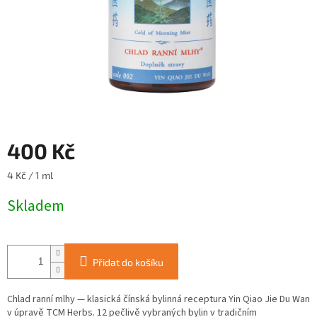
400 Kč
Měrná
4 Kč / 1 ml
cena:
Skladem
Přidat do košíku
Chlad ranní mlhy — klasická čínská bylinná receptura Yin Qiao Jie Du Wan
v úpravě TCM Herbs. 12 pečlivě vybraných bylin v tradičním