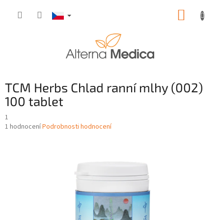
Přejít
NÁKUP
na
obsah
KOŠÍK
TCM Herbs Chlad ranní mlhy (002)
100 tablet
1
Průměrné
1 hodnocení
Podrobnosti hodnocení
hodnocení
produktu
je
5,0
z
5
hvězdiček.