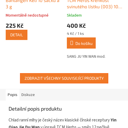
Banlangen Keli 10 sáčků á
TCM Herbs Křehkost
3 g
svinutého lístku (003) 100
tablet
Momentálně nedostupné
Skladem
Průměrné
Průměrné
hodnocení
hodnocení
225 Kč
400 Kč
produktu
produktu
je
je
Měrná
4 Kč / 1 ks
DETAIL
4,3
5,0
cena:
z
z
Do košíku
5
5
hvězdiček.
hvězdiček.
SANG JU YIN WAN mod.
ZOBRAZIT VŠECHNY SOUVISEJÍCÍ PRODUKTY
Popis
Diskuze
Detailní popis produktu
Chlad ranní mlhy je český název klasické čínské receptury
Yin
Qiao Jie Du Wan
v úpravě TCM Herbs — směs 12 pečlivě