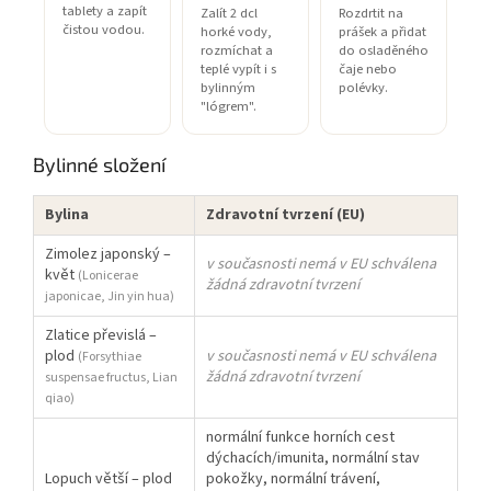
tablety a zapít
Zalít 2 dcl
Rozdrtit na
čistou vodou.
horké vody,
prášek a přidat
rozmíchat a
do osladěného
teplé vypít i s
čaje nebo
bylinným
polévky.
"lógrem".
Bylinné složení
Bylina
Zdravotní tvrzení (EU)
Zimolez japonský –
v současnosti nemá v EU schválena
květ
(Lonicerae
žádná zdravotní tvrzení
japonicae, Jin yin hua)
Zlatice převislá –
plod
v současnosti nemá v EU schválena
(Forsythiae
žádná zdravotní tvrzení
suspensae fructus, Lian
qiao)
normální funkce horních cest
dýchacích/imunita, normální stav
Lopuch větší – plod
pokožky, normální trávení,