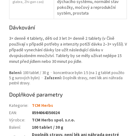
dýchacího systému, normální stav
glabra, Zhi gan cao)
pokožky, močový a reprodukční
systém, prostata
Dávkování
3× denně 4 tablety, děti od 3 let 3× denně 2 tablety (v Číně
používají v případě potřeby a intenzity potíží dávku 2–3× vyšší). V
případě vynechání dávky lze užít následující dávku v
dvojnásobném množství. Tablety by se měly užívat nejlépe 15
minut před jídlem nebo 30 minut po jídle.
Balení:
100 tablet / 30 g · koncentrace bylin 1:5 (na 1 g tablet použito
5 g surových bylin) ·
Zařazení:
Doplněk stravy, není lék ani náhrada
pestré stravy.
Doplňkové parametry
Kategorie
:
TCM Herbs
EAN
:
8594064350024
Výrobce
:
TCM Herbs spol. s.r.o.
Balení
:
100 tablet / 30 g
Doplněk stravy, není lék ani náhrada pestré