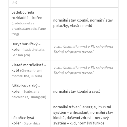
chi)
Ledebouriela
rozkladitá – kořen
normální stav kloubů, normální stav
(Ledebouriellae
pokožky, vlasů a nehtů
divaricatae radix, Fang
feng)
Boryt barvířský –
v současnosti nemá v EU schválena
kořen
(Isatis tinctoria,
žádná zdravotní tvrzení
Ban lan gen)
Zlateň morušolistá –
v současnosti nemá v EU schválena
květ
(Chrysanthemi
žádná zdravotní tvrzení
morifolii flos, Ju hua)
Šišák bajkalský –
kořen
normální stav kloubů a svalů
(Scutellaria
baicalensis, Huang qin)
normální trávení, energie, imunitní
systém – antioxidant, normální stav
Lékořice lysá –
kloubů, duševní zdraví – nervový
kořen
systém – klid, normální funkce
(Glycyrrhiza