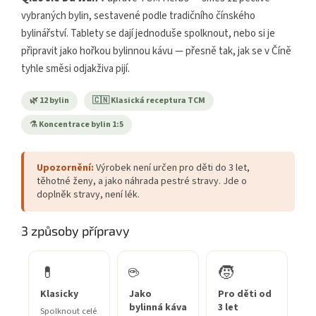
vybraných bylin, sestavené podle tradičního čínského
bylinářství. Tablety se dají jednoduše spolknout, nebo si je
připravit jako hořkou bylinnou kávu — přesně tak, jak se v Číně
tyhle směsi odjakživa pijí.
🌿 12 bylin
🇨🇳 Klasická receptura TCM
⚗️ Koncentrace bylin 1:5
Upozornění:
Výrobek není určen pro děti do 3 let,
těhotné ženy, a jako náhrada pestré stravy. Jde o
doplněk stravy, není lék.
3 způsoby přípravy
💊
☕
🧒
Klasicky
Jako
Pro děti od
bylinná káva
3 let
Spolknout celé