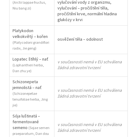
vylučování vody z organizmu,
(Arctii lappae fructus,
vylučování – pročištění těla,
Niu bang zi)
pročištění krve, normální hladina
glukózy v krvi
Platykodon
velkokvětý – kořen
osvěžení těla – odolnost
(Platycodoni grandiflori
radix, Jie geng)
Lopatec štíhlý – nať
v současnosti nemá v EU schválena
(Lophantheri herba,
žádná zdravotní tvrzení
Dan zhu ye)
Schizonepeta
jemnolistá – nať
v současnosti nemá v EU schválena
(Schizonepetae
žádná zdravotní tvrzení
tenuifoliae herba, Jing
jie)
Sója luštinatá –
fermentované
v současnosti nemá v EU schválena
semeno
(Sojae semen
žádná zdravotní tvrzení
praeparatum, Dan dou