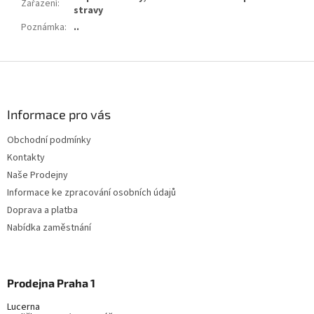
Zařazení
:
stravy
Poznámka
:
..
Z
á
p
a
Informace pro vás
t
Obchodní podmínky
í
Kontakty
Naše Prodejny
Informace ke zpracování osobních údajů
Doprava a platba
Nabídka zaměstnání
Prodejna Praha 1
Lucerna