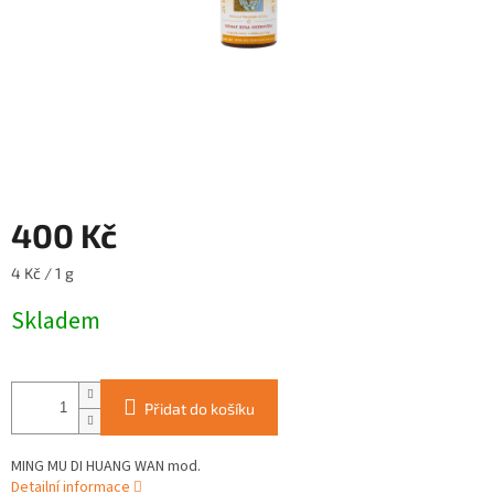
400 Kč
Měrná
4 Kč / 1 g
cena:
Skladem
Přidat do košíku
MING MU DI HUANG WAN mod.
Detailní informace