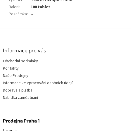
Výrobce
:
TCM Herbs spol. s.r.o.
Balení
:
100 tablet
Poznámka
:
..
Z
á
p
a
Informace pro vás
t
Obchodní podmínky
í
Kontakty
Naše Prodejny
Informace ke zpracování osobních údajů
Doprava a platba
Nabídka zaměstnání
Prodejna Praha 1
Lucerna