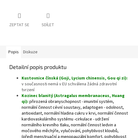
ZEPTAT SE
SDÍLET
Popis
Diskuze
Detailní popis produktu
Kustovnice čínská (Goji, Lycium chinensis, Gou qi zi):
v současnosti nemá v EU schválena žádná zdravotní
tvrzení
Kozinec blanitý (Astragalus membranaceus, Huang
qi):
přirozená obranyschopnost - imunitní systém,
normální činnost cévní soustavy, adaptogen - odolnost,
antioxidant, normální hladina cukru v krvi, normální činnost
kardiovaskulárního systému -cirkulace - udržení
normálního krevního tlaku, normální činnost ledvin a
močového měchýře, vylučování, pohyblivost kloubů,
(před) menstruační a menopauzální komfort, pohyblivost