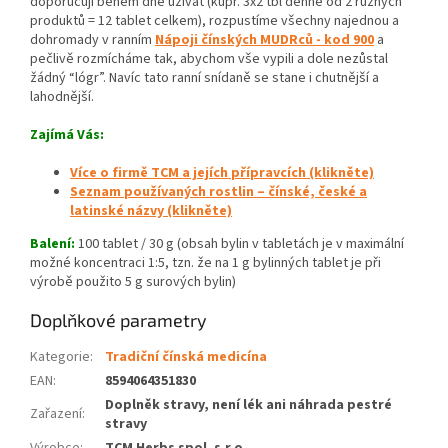
doporučují během dne užívat (kupř. 3x2 tbl denně od 2 různých
produktů = 12 tablet celkem), rozpustíme všechny najednou a
dohromady v ranním
Nápoji čínských MUDRců - kod 900
a
pečlivě rozmícháme tak, abychom vše vypili a dole nezůstal
žádný “lógr”. Navíc tato ranní snídaně se stane i chutnější a
lahodnější.
Zajímá Vás:
Více o firmě TCM a jejích přípravcích (klikněte)
Seznam používaných rostlin – čínské, české a
latinské názvy (klikněte)
Balení:
100 tablet / 30 g (obsah bylin v tabletách je v maximální
možné koncentraci 1:5, tzn. že na 1 g bylinných tablet je při
výrobě použito 5 g surových bylin)
Doplňkové parametry
Kategorie
:
Tradiční čínská medicína
EAN
:
8594064351830
Doplněk stravy, není lék ani náhrada pestré
Zařazení
:
stravy