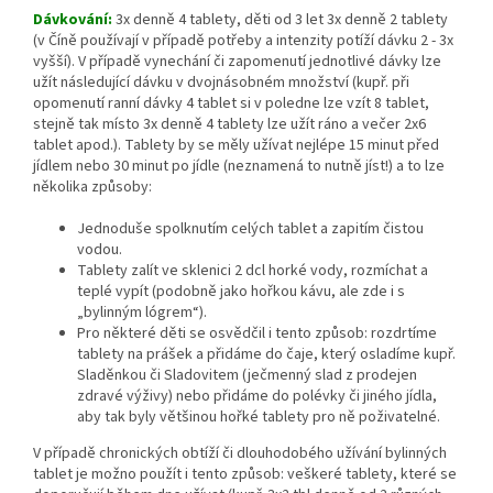
Dávkování:
3x denně 4 tablety, děti od 3 let 3x denně 2 tablety
(v Číně používají v případě potřeby a intenzity potíží dávku 2 - 3x
vyšší). V případě vynechání či zapomenutí jednotlivé dávky lze
užít následující dávku v dvojnásobném množství (kupř. při
opomenutí ranní dávky 4 tablet si v poledne lze vzít 8 tablet,
stejně tak místo 3x denně 4 tablety lze užít ráno a večer 2x6
tablet apod.). Tablety by se měly užívat nejlépe 15 minut před
jídlem nebo 30 minut po jídle (neznamená to nutně jíst!) a to lze
několika způsoby:
Jednoduše spolknutím celých tablet a zapitím čistou
vodou.
Tablety zalít ve sklenici 2 dcl horké vody, rozmíchat a
teplé vypít (podobně jako hořkou kávu, ale zde i s
„bylinným lógrem“).
Pro některé děti se osvědčil i tento způsob: rozdrtíme
tablety na prášek a přidáme do čaje, který osladíme kupř.
Sladěnkou či Sladovitem (ječmenný slad z prodejen
zdravé výživy) nebo přidáme do polévky či jiného jídla,
aby tak byly většinou hořké tablety pro ně poživatelné.
V případě chronických obtíží či dlouhodobého užívání bylinných
tablet je možno použít i tento způsob: veškeré tablety, které se