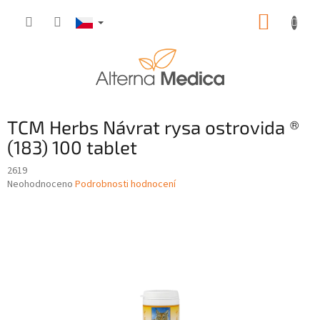
Přejít
NÁKUP
na
obsah
KOŠÍK
TCM Herbs Návrat rysa ostrovida ®
(183) 100 tablet
2619
Průměrné
Neohodnoceno
Podrobnosti hodnocení
hodnocení
produktu
je
0,0
z
5
hvězdiček.