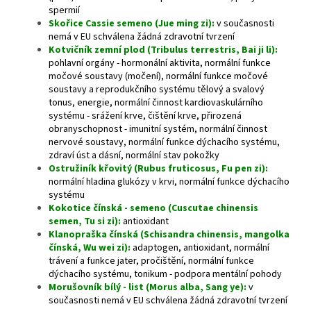
spermií
Skořice Cassie semeno (Jue ming zi):
v současnosti
nemá v EU schválena žádná zdravotní tvrzení
Kotvičník zemní plod (Tribulus terrestris, Bai ji li):
pohlavní orgány - hormonální aktivita, normální funkce
močové soustavy (močení), normální funkce močové
soustavy a reprodukčního systému tělový a svalový
tonus, energie, normální činnost kardiovaskulárního
systému - srážení krve, čištění krve, přirozená
obranyschopnost - imunitní systém, normální činnost
nervové soustavy, normální funkce dýchacího systému,
zdraví úst a dásní, normální stav pokožky
Ostružiník křovitý (Rubus fruticosus, Fu pen zi):
normální hladina glukózy v krvi, normální funkce dýchacího
systému
Kokotice čínská - semeno (Cuscutae chinensis
semen, Tu si zi):
antioxidant
Klanopraška čínská (Schisandra chinensis, mangolka
čínská, Wu wei zi):
adaptogen, antioxidant, normální
trávení a funkce jater, pročištění, normální funkce
dýchacího systému, tonikum - podpora mentální pohody
Morušovník bílý - list (Morus alba, Sang ye):
v
současnosti nemá v EU schválena žádná zdravotní tvrzení