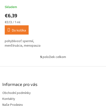
ml
Skladem
€6,39
Jednotková
€0,13 / 1 ml
cena:
Do košíka
pohyblivosť spermií,
menštruácia, menopauza
5
položiek celkom
O
v
l
Z
á
á
d
p
a
ä
Informace pro vás
c
t
i
Obchodní podmínky
i
e
Kontakty
p
e
r
Naše Prodejny