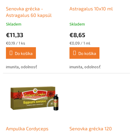
o
o
d
Senovka grécka -
Astragalus 10x10 ml
v
u
Astragalus 60 kapsúl
k
Skladem
Skladem
Priemerné
Priemerné
t
hodnotenie
hodnotenie
€11,33
€8,65
o
produktu
produktu
v
je
je
Jednotková
Jednotková
€0,19 / 1 ks
€0,09 / 1 ml
5,0
5,0
cena:
cena:
z
z
Do košíka
Do košíka
5
5
hviezdičiek.
hviezdičiek.
imunita, odolnosť
imunita, odolnosť
Ampulka Cordyceps
Senovka grécka 120