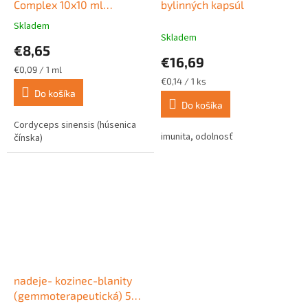
Complex 10x10 ml
bylinných kapsúl
(Cordyceps)
Skladem
Priemerné
Skladem
hodnotenie
€8,65
produktu
€16,69
je
Jednotková
€0,09 / 1 ml
4,5
cena:
Jednotková
€0,14 / 1 ks
z
cena:
Do košíka
Do košíka
5
hviezdičiek.
Cordyceps sinensis (húsenica
imunita, odolnosť
čínska)
nadeje- kozinec-blanity
(gemmoterapeutická) 50