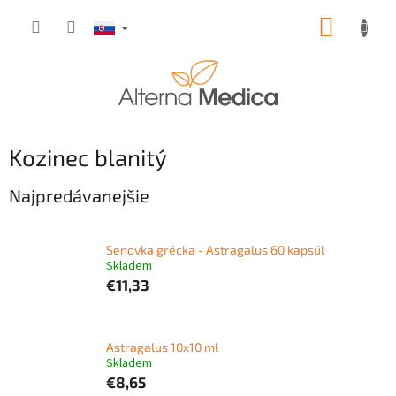
Prejsť
NÁKUP
na
obsah
KOŠÍK
Kozinec blanitý
Najpredávanejšie
Senovka grécka - Astragalus 60 kapsúl
Skladem
€11,33
Astragalus 10x10 ml
Skladem
€8,65