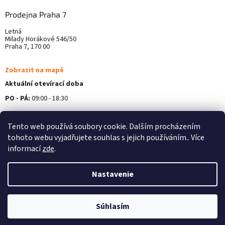
Prodejna Praha 7
Letná
Milady Horákové 546/50
Praha 7, 170 00
Zobrazit na mapě
Aktuální otevírací doba
PO - PÁ:
09:00 - 18:30
Více informací ZDE
Tento web používá soubory cookie. Dalším procházením
tohoto webu vyjadřujete souhlas s jejich používáním.. Více
informací
zde
.
Nastavenie
Vytvoril Shoptet
Súhlasím
Copyright 2026
Alterna Medica
. Všetky práva vyhradené.