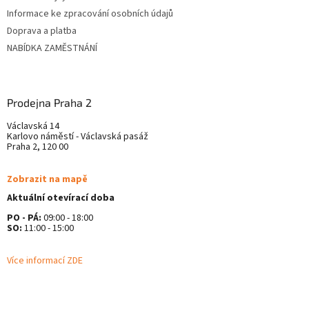
v
Informace ke zpracování osobních údajů
k
Doprava a platba
y
v
NABÍDKA ZAMĚSTNÁNÍ
ý
p
i
s
Prodejna Praha 2
u
Václavská 14
Karlovo náměstí - Václavská pasáž
Praha 2, 120 00
Zobrazit na mapě
Aktuální otevírací doba
PO - PÁ:
09:00 - 18:00
SO:
11:00 - 15:00
Více informací ZDE