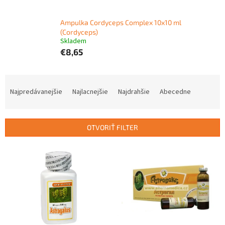
Ampulka Cordyceps Complex 10x10 ml
(Cordyceps)
Skladem
€8,65
R
a
Najpredávanejšie
Najlacnejšie
Najdrahšie
Abecedne
d
e
n
OTVORIŤ FILTER
i
e
V
p
ý
r
p
o
i
d
s
u
p
k
r
t