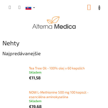
Prejsť
NÁKUP
na
obsah
KOŠÍK
Nehty
Najpredávanejšie
Tea Tree Oil - 100% olej v 60 kapslích
Skladem
€11,58
NOW L-Methionine 500 mg 100 kapsúl -
esenciálna aminokyselina
Skladem
€19,68