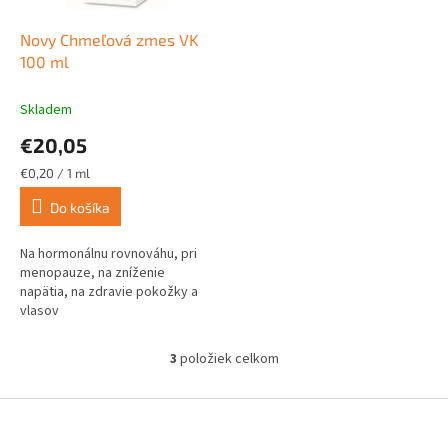
Novy Chmeľová zmes VK
100 ml
Skladem
€20,05
Jednotková
€0,20 / 1 ml
cena:
Do košíka
Na hormonálnu rovnováhu, pri
menopauze, na zníženie
napätia, na zdravie pokožky a
vlasov
3
položiek celkom
O
v
l
Z
á
á
d