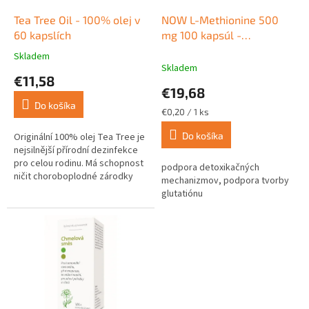
o
o
d
Tea Tree Oil - 100% olej v
NOW L-Methionine 500
v
u
60 kapslích
mg 100 kapsúl -
k
esenciálna aminokyselina
Skladem
Priemerné
t
Skladem
hodnotenie
€11,58
o
produktu
€19,68
v
je
Do košíka
3,3
Jednotková
€0,20 / 1 ks
z
cena:
Do košíka
5
Originální 100% olej Tea Tree je
hviezdičiek.
nejsilnější přírodní dezinfekce
pro celou rodinu. Má schopnost
podpora detoxikačných
ničit choroboplodné zárodky
mechanizmov, podpora tvorby
jako jsou bakterie, viry a plísně
glutatiónu
a zároveň...