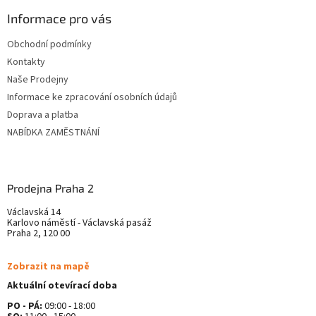
p
a
ä
Informace pro vás
c
t
i
Obchodní podmínky
i
e
Kontakty
p
e
r
Naše Prodejny
v
Informace ke zpracování osobních údajů
k
Doprava a platba
y
v
NABÍDKA ZAMĚSTNÁNÍ
ý
p
i
s
Prodejna Praha 2
u
Václavská 14
Karlovo náměstí - Václavská pasáž
Praha 2, 120 00
Zobrazit na mapě
Aktuální otevírací doba
PO - PÁ:
09:00 - 18:00