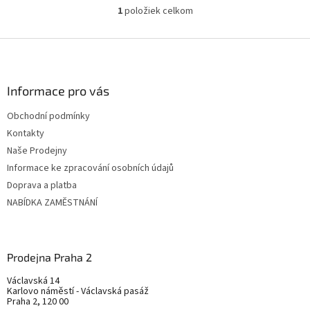
1
položiek celkom
O
v
l
Z
á
á
d
p
a
ä
Informace pro vás
c
t
i
Obchodní podmínky
i
e
Kontakty
p
e
r
Naše Prodejny
v
Informace ke zpracování osobních údajů
k
Doprava a platba
y
v
NABÍDKA ZAMĚSTNÁNÍ
ý
p
i
s
Prodejna Praha 2
u
Václavská 14
Karlovo náměstí - Václavská pasáž
Praha 2, 120 00