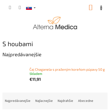
Prejsť
NÁKUP
na
obsah
KOŠÍK
S houbami
Najpredávanejšie
Čaj Chaganela s praženým koreňom púpavy 50 g
Skladem
€11,91
R
a
Najpredávanejšie
Najlacnejšie
Najdrahšie
Abecedne
d