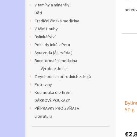
cena:
Vitamíny a minerály
nervov
Děti
Tradiční čínská medicína
Vitální Houby
Bylinkářství
Poklady Inků z Peru
Ayurveda (Ájurvéda )
Bioinformační medicína
Výrobce Joalis
Z východních přírodních zdrojů
Potraviny
Kosmetika dle firem
DÁRKOVÉ POUKAZY
Bylin
PŘÍPRAVKY PRO ZVÍŘATA
50 g
Literatura
€2,