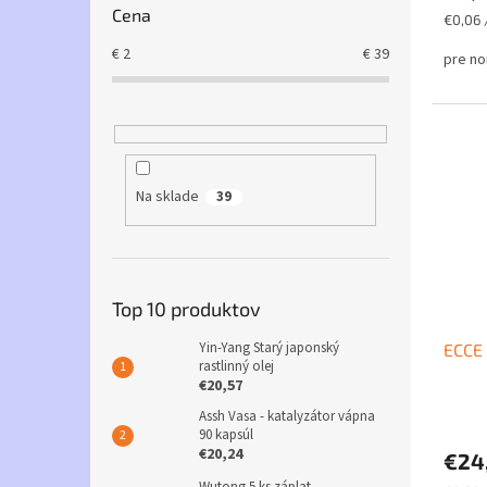
Cena
Jednot
€0,06 /
cena:
€
2
€
39
pre no
Na sklade
39
Top 10 produktov
Yin-Yang Starý japonský
ECCE 
rastlinný olej
€20,57
Assh Vasa - katalyzátor vápna
Priem
90 kapsúl
hodno
€20,24
€24
produ
je
Wutong 5 ks záplat