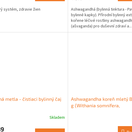
cena:
ý systém, zdravie žien
Ashwagandhá (bylinná tinktura - Pa
bylinné kapky). Přírodní bylinný ext
kořene léčivé rostliny ashwagand
(ašvaganda) pro duševní zdraví a...
ná metla - čistiaci bylinný čaj
Ashwagandha koreň mletý B
g (Withania somnifera,
Ashwagandha)
Skladem
Priemerné
hodnotenie
89
produktu