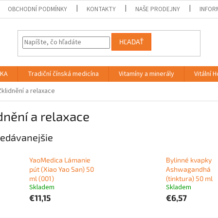
OBCHODNÍ PODMÍNKY
KONTAKTY
NAŠE PRODEJNY
INFOR
HĽADAŤ
IKA
Tradiční čínská medicína
Vitamíny a minerály
Vitální 
Zklidnění a relaxace
dnění a relaxace
edávanejšie
YaoMedica Lámanie
Bylinné kvapky
pút (Xiao Yao San) 50
Ashwagandhá
ml (001)
(tinktura) 50 ml
Skladem
Skladem
€11,15
€6,57