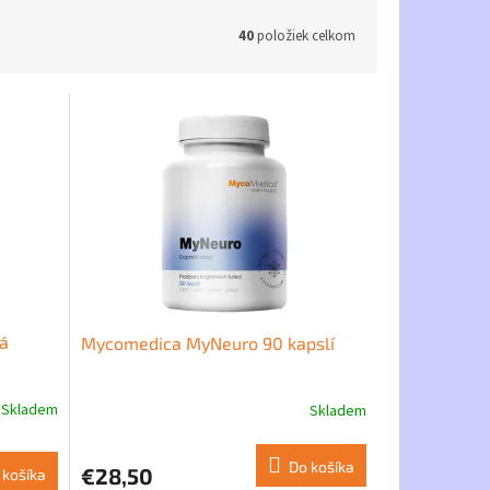
40
položiek celkom
á
Mycomedica MyNeuro 90 kapslí
Skladem
Skladem
Priemerné
hodnotenie
produktu
Do košíka
€28,50
 košíka
je