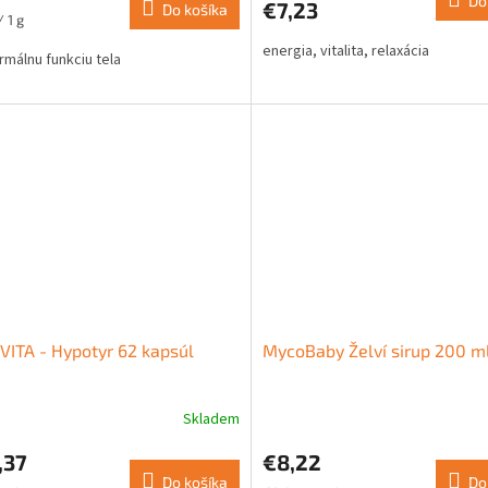
Do
€7,23
Do košíka
je
ková
 1 g
5,0
energia, vitalita, relaxácia
z
rmálnu funkciu tela
5
hviezdičiek.
VITA - Hypotyr 62 kapsúl
MycoBaby Želví sirup 200 m
Skladem
erné
tenie
,37
€8,22
ktu
Do košíka
Do