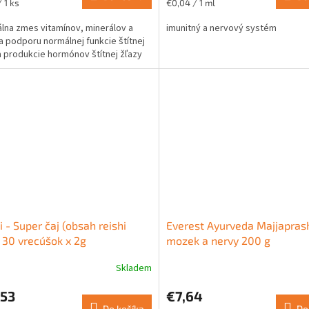
ková
Jednotková
 1 ks
€0,04 / 1 ml
cena:
álna zmes vitamínov, minerálov a
imunitný a nervový systém
na podporu normálnej funkcie štítnej
ičiek.
a produkcie hormónov štítnej žľazy
i - Super čaj (obsah reishi
Everest Ayurveda Majjapras
30 vrecúšok x 2g
mozek a nervy 200 g
Skladem
,53
€7,64
Do košíka
Do