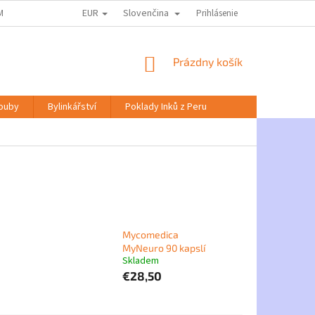
EUR
Slovenčina
MACE KE ZPRACOVÁNÍ OSOBNÍCH ÚDAJŮ
DOPRAVA A PLATBA
Prihlásenie
NABÍD
NÁKUPNÝ
Prázdny košík
KOŠÍK
Houby
Bylinkářství
Poklady Inků z Peru
Mycomedica
MyNeuro 90 kapslí
Skladem
€28,50