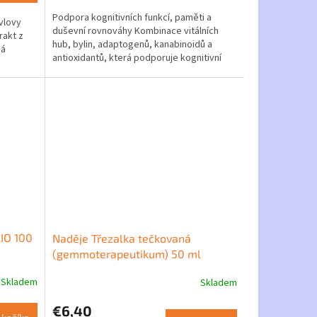
5,0
Podpora kognitivních funkcí, paměti a
z
vlovy
duševní rovnováhy Kombinace vitálních
5
rakt z
hub, bylin, adaptogenů, kanabinoidů a
hviezdičiek.
há
antioxidantů, která podporuje kognitivní
výkon, regeneraci...
IO 100
Naděje Třezalka tečkovaná
(gemmoterapeutikum) 50 ml
Skladem
Skladem
€6,40