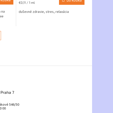
Do košíka
Jednotková
€0,11 / 1 ml
cena:
m na
duševné zdravie, stres, relaxácia
nie
 Praha 7
ákové 546/50
0 00