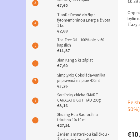
Jednot
€0,39 /
4,0
€7,60
cena:
z
Origin
TianDe Denné vložky s
5
bylín 
fytomembránou Energia života
hviezd
žľazy 
1 ks
€2,68
Tea Tree Oil - 100% olej v 60
kapslích
€11,57
Jian Kang 5 ks záplat
€7,60
SimplyMix Čokoláda-vanilka
pripravená na pitie 400ml
€3,26
Sardínsky chleba SMART
CARASATU GUTTIÀU 200g
Reish
€5,16
50%) 
Shuang Hua Bao orálna
tekutina 10x10 ml
€27,51
€10
Ženšen s materskou kašičkou -
Ženšenová ampulka s