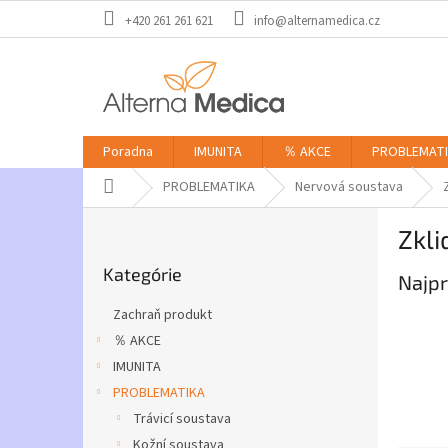
Prejsť
+420 261 261 621
info@alternamedica.cz
na
obsah
Poradna
IMUNITA
％ AKCE
PROBLEMAT
Domov
PROBLEMATIKA
Nervová soustava
B
Zkli
o
Preskočiť
č
Kategórie
kategórie
Najpr
n
ý
Zachraň produkt
p
％ AKCE
a
IMUNITA
n
e
PROBLEMATIKA
l
Trávicí soustava
Kožní soustava