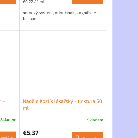
Jednotková
€0,22 / 1 ml
cena:
nervový systém, odpočinok, kognitívne
funkcie
h -
Naděje Kozlík lékařský - tinktura 50
ml
Skladem
Skladem
€5,37
 košíka