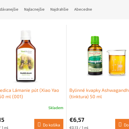
dávanejšie
Najlacnejšie
Najdrahšie
Abecedne
dica Lámanie pút (Xiao Yao
Bylinné kvapky Ashwagandh
50 ml (001)
(tinktura) 50 ml
Skladem
15
€6,57
Do košíka
Do
ková
Jednotková
/ 1 ml
€0,13 / 1 ml