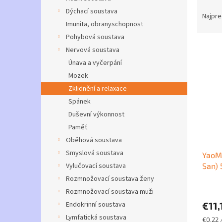
R
Dýchací soustava
a
Najpre
Imunita, obranyschopnost
d
e
Pohybová soustava
V
n
Nervová soustava
ý
i
Únava a vyčerpání
p
e
Mozek
i
p
Zklidnění a relaxace
s
r
p
Spánek
o
r
d
Duševní výkonnost
o
u
Paměť
d
k
Oběhová soustava
u
t
Smyslová soustava
YaoMe
k
o
San) 
Vylučovací soustava
t
v
o
Rozmnožovací soustava ženy
v
Rozmnožovací soustava muži
€11,
Endokrinní soustava
Lymfatická soustava
Jednot
€0,22 