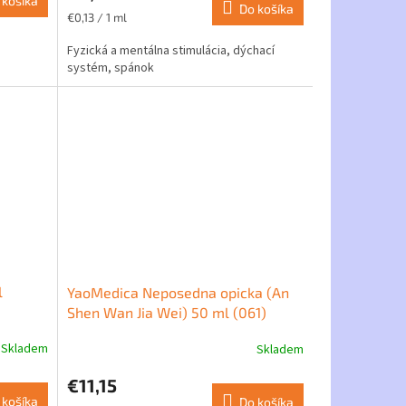
 košíka
Do košíka
Jednotková
€0,13 / 1 ml
cena:
Fyzická a mentálna stimulácia, dýchací
systém, spánok
l
YaoMedica Neposedna opicka (An
Shen Wan Jia Wei) 50 ml (061)
Skladem
Skladem
€11,15
 košíka
Do košíka