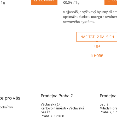
ková
Jednotková
 1 g
€0,04 / 1 g
cena:
Majjapráš je výživový bylinný dže
optimálnu funkciu mozgu a uvoľne
nervového systému.
NAČÍTAŤ 12 ĎALŠÍCH
S
1
4
O
t
r
v
HORE
á
l
n
á
k
d
o
a
v
c
a
i
n
e
i
e
p
Prodejna Praha 2
Prodejna
e pro vás
r
v
Václavská 14
Letná
podmínky
k
Karlovo náměstí - Václavská
Milady Hor
pasáž
Praha 7, 17
y
Praha 2, 120 00