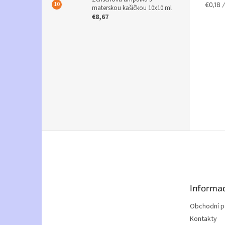
Jednot
€0,18 /
materskou kašičkou 10x10 ml
cena:
€8,67
Z
á
p
ä
t
Informac
i
e
Obchodní 
Kontakty