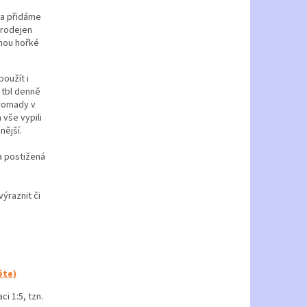
 a přidáme
prodejen
inou hořké
použít i
 tbl denně
hromady v
vše vypili
nější.
na postižená
ýraznit či
ěte)
i 1:5, tzn.