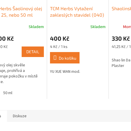
erbs Šaolinový olej
TCM Herbs Vytažení
Shaolins
 25, nebo 50 ml
zakleslých stavidel (040)
100 tablet
Skladem
Skladem
Mom
rné
Průměrné
cení
hodnocení
00 Kč
400 Kč
330 Kč
ktu
produktu
je
Měrná
Měrná
80 Kč
4 Kč / 1 ks
41,25 Kč / 1
5,0
cena:
cena:
DETAIL
z
Do košíku
Shao lin D
5
ový olej skvěle
Plaster
ček.
hvězdiček.
uje, prohřívá a
YU XUE WAN mod.
ruje pokožku v místě
ce.
50 ml
s
Diskuze