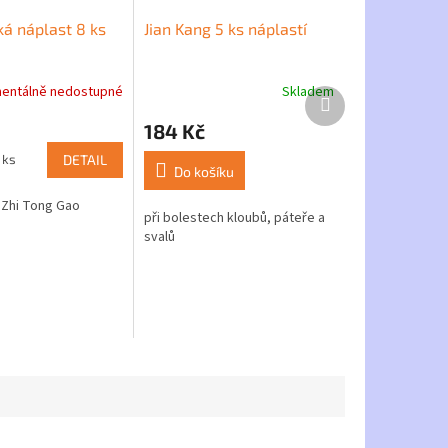
ká náplast 8 ks
Jian Kang 5 ks náplastí
entálně nedostupné
Skladem
Průměrné
Další
hodnocení
produkt
184 Kč
produktu
je
 ks
DETAIL
4,0
Do košíku
z
a Zhi Tong Gao
5
při bolestech kloubů, páteře a
hvězdiček.
svalů