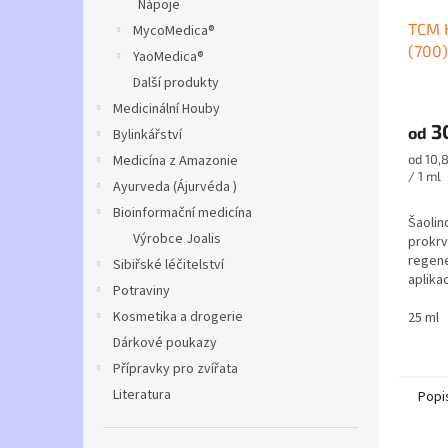
Nápoje
TCM H
MycoMedica®
(700)
YaoMedica®
Další produkty
Průmě
Medicinální Houby
hodno
3
produ
od
Bylinkářství
je
Měrná
Medicína z Amazonie
od 10,
4,5
cena:
/ 1 ml
Ayurveda (Ájurvéda )
z
5
Bioinformační medicína
Šaolin
hvězdi
Výrobce Joalis
prokrv
regene
Sibiřské léčitelství
aplika
Potraviny
Kosmetika a drogerie
25 ml
Dárkové poukazy
Přípravky pro zvířata
Literatura
Popi