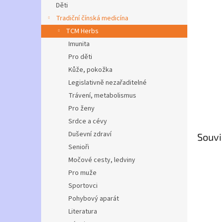
a
Děti
n
Tradiční čínská medicína
e
TCM Herbs
l
Imunita
Pro děti
Kůže, pokožka
Legislativně nezařaditelné
Trávení, metabolismus
Pro ženy
Srdce a cévy
Duševní zdraví
Souvi
Senioři
Močové cesty, ledviny
Pro muže
Sportovci
Pohybový aparát
Literatura