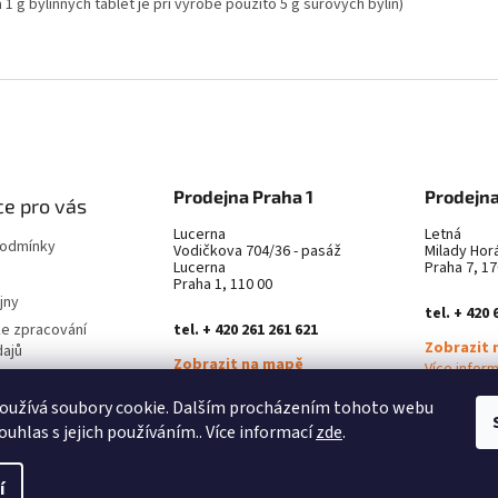
 1 g bylinných tablet je při výrobě použito 5 g surových bylin)
Prodejna Praha 1
Prodejna
e pro vás
Lucerna
Letná
podmínky
Vodičkova 704/36 - pasáž
Milady Hor
Lucerna
Praha 7, 17
Praha 1, 110 00
jny
tel. + 420 
ke zpracování
tel. + 420 261 261 621
Zobrazit 
dajů
Zobrazit na mapě
Více infor
latba
Více informací ZDE
oužívá soubory cookie. Dalším procházením tohoto webu
městnání
ouhlas s jejich používáním.. Více informací
zde
.
í
a.