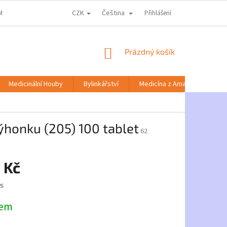
CZK
Čeština
MACE KE ZPRACOVÁNÍ OSOBNÍCH ÚDAJŮ
DOPRAVA A PLATBA
Přihlášení
NABÍD
NÁKUPNÍ
Prázdný košík
KOŠÍK
Medicinální Houby
Bylinkářství
Medicína z Amazonie
onku (205) 100 tablet
62
 Kč
ks
dem