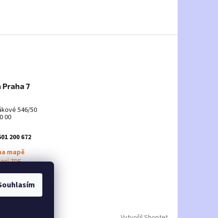
 Praha 7
ákové 546/50
0 00
601 200 672
na mapě
mací ZDE
Souhlasím
Vytvořil Shoptet