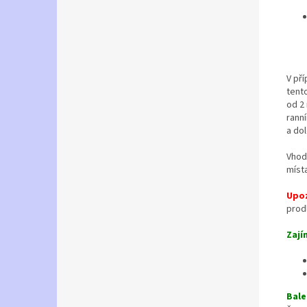
V pří
tent
od 2
rann
a dol
Vhod
místa
Upoz
prodl
Zají
Bale