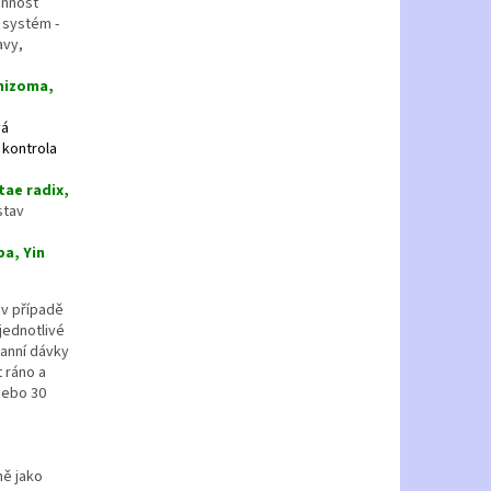
innost
í systém -
avy,
rhizoma,
vá
 kontrola
tae radix,
stav
ba, Yin
 v případě
 jednotlivé
ranní dávky
t ráno a
 nebo 30
ně jako