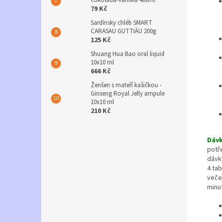
čokoláda-vanilka 400ml
79 Kč
Sardínsky chléb SMART
CARASAU GUTTIÀU 200g
125 Kč
Shuang Hua Bao oral liquid
10x10 ml
666 Kč
Ženšen s mateří kašičkou -
Ginseng Royal Jelly ampule
10x10 ml
210 Kč
Dávk
potře
dávk
4 tab
večer
minut