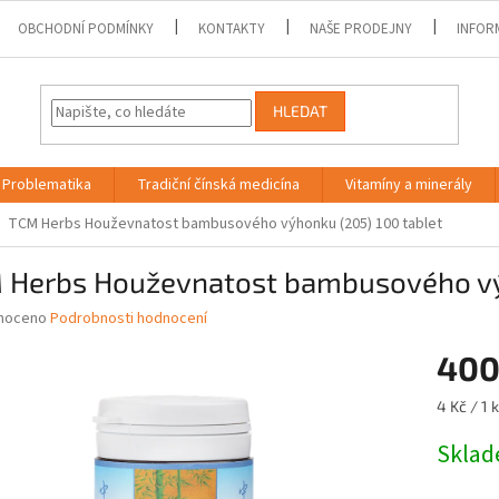
OBCHODNÍ PODMÍNKY
KONTAKTY
NAŠE PRODEJNY
INFOR
HLEDAT
Problematika
Tradiční čínská medicína
Vitamíny a minerály
TCM Herbs Houževnatost bambusového výhonku (205) 100 tablet
 Herbs Houževnatost bambusového výh
né
noceno
Podrobnosti hodnocení
ní
400
u
Měrná
4 Kč / 1 
cena:
Skla
ek.