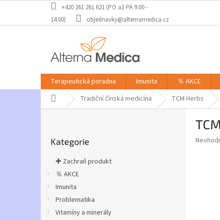
Přejít
+420 261 261 621 (PO až PÁ 9:00 -
na
14:00)
objednavky@alternamedica.cz
obsah
Terapeutická poradna
Imunita
％ AKCE
Domů
Tradiční čínská medicína
TCM Herbs
P
TCM
o
Přeskočit
s
Průměr
Neohod
Kategorie
kategorie
t
hodnoce
r
produkt
✚ Zachraň produkt
a
je
％ AKCE
0,0
n
z
Imunita
n
5
í
Problematika
hvězdič
p
Vitamíny a minerály