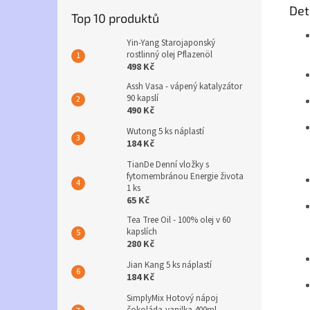
Det
Top 10 produktů
Yin-Yang Starojaponský
rostlinný olej Pflazenöl
498 Kč
Assh Vasa - vápený katalyzátor
90 kapslí
490 Kč
Wutong 5 ks náplastí
184 Kč
TianDe Denní vložky s
fytomembránou Energie života
1 ks
65 Kč
Tea Tree Oil - 100% olej v 60
kapslích
280 Kč
Jian Kang 5 ks náplastí
184 Kč
SimplyMix Hotový nápoj