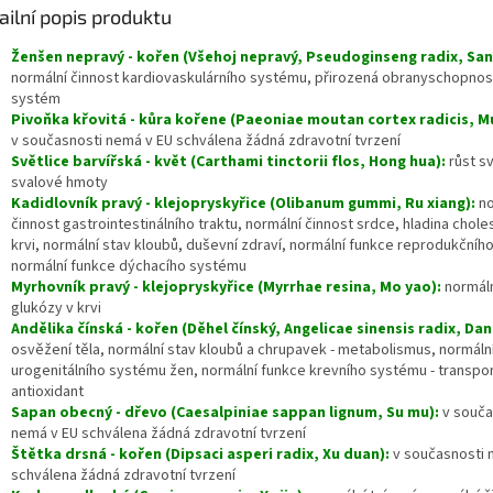
ailní popis produktu
Ženšen nepravý - kořen (Všehoj nepravý, Pseudoginseng radix, San 
normální činnost kardiovaskulárního systému, přirozená obranyschopnost 
systém
Pivoňka křovitá - kůra kořene (Paeoniae moutan cortex radicis, Mu
v současnosti nemá v EU schválena žádná zdravotní tvrzení
Světlice barvířská - květ (Carthami tinctorii flos, Hong hua):
růst sv
svalové hmoty
Kadidlovník pravý - klejopryskyřice (Olibanum gummi, Ru xiang):
no
činnost gastrointestinálního traktu, normální činnost srdce, hladina chole
krvi, normální stav kloubů, duševní zdraví, normální funkce reprodukčníh
normální funkce dýchacího systému
Myrhovník pravý - klejopryskyřice (Myrrhae resina, Mo yao):
normáln
glukózy v krvi
Andělika čínská - kořen (Děhel čínský, Angelicae sinensis radix, Dan
osvěžení těla, normální stav kloubů a chrupavek - metabolismus, normáln
urogenitálního systému žen, normální funkce krevního systému - transpor
antioxidant
Sapan obecný - dřevo (Caesalpiniae sappan lignum, Su mu):
v souča
nemá v EU schválena žádná zdravotní tvrzení
Štětka drsná - kořen (Dipsaci asperi radix, Xu duan):
v současnosti 
schválena žádná zdravotní tvrzení