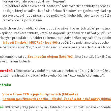
hořkou kávu, ale zde i s „bylinným lógrem“).
Pro některé děti se osvědčil i tento způsob: rozdrtíme tablety na prášek
do čaje, který osladíme kupř. Sladěnkou či Sladovitem (ječmenný slad z 
zdravé výživy) nebo přidáme do polévky či jiného jídla, aby tak byly větš
tablety pro ně poživatelné.
padě chronických obtíží či dlouhodobého užívání bylinných tablet je možno 
o způsob: veškeré tablety, které se doporučují během dne užívat (kupř. 3x2
 různých produktů = 12 tablet celkem), rozpustíme všechny najednou a do
ím
Nápoji čínských MUDRců - kod 900
a pečlivě rozmícháme tak, abychom 
e nezůstal žádný “lógr”. Navíc tato ranní snídaně se stane i chutnější a lahod
né kombinovat se
Š
aolinovým olejem (kód 700)
, který se užívá lokálně 
 ke zmírnění bolesti.
ornění:
Těhotenství a v době menstruace, neboť u některých žen může zv
oužit menstruační krvácení (dle svého účinku "rozprouďující stagnaci").
má Vás:
Více o firmě TCM a jejích přípravcích (klikněte)
Seznam používaných rostlin – čínské, české a latinské názvy (klikn
ní:
100 tablet / 30 g (obsah bylin v tabletách je v maximální možné koncentrac