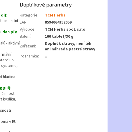
Doplňkové parametry
qi):
Kategorie
:
TCM Herbs
- imunitní
EAN
:
8594064352059
Výrobce
:
TCM Herbs spol. s.r.o.
 dan pi):
Balení
:
100 tablet/30 g
alů - aktivní
Doplněk stravy, není lék
Zařazení
:
ani náhrada pestré stravy
rmální
Poznámka
:
..
sterolu v
o systému,
í hladina
g gui):
í činnost
t kyslíku,
snosti
nemá v EU