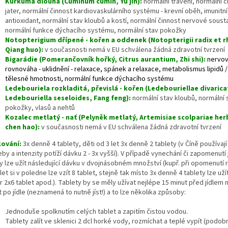
Kurkuma dlouhá (Cuminum cumin, Yu jin):
normální trávení, normální č
jater, normální činnost kardiovaskulárního systému - krevní oběh, imunitn
antioxidant, normální stav kloubů a kostí, normální činnost nervové soust
normální funkce dýchacího systému, normální stav pokožky
Notopterigium dřípené - kořen a oddenek (Notopterigii radix et 
Qiang huo):
v současnosti nemá v EU schválena žádná zdravotní tvrzení
Bigarádie (Pomerančovník hořký, Citrus aurantium, Zhi shi):
nervo
rovnováha - uklidnění - relaxace, spánek a relaxace, metabolismus lipidů /
tělesné hmotnosti, normální funkce dýchacího systému
Ledebouriela rozkladitá, převislá - kořen (Ledebouriellae divarica
Ledebouriella seseloides, Fang feng):
normální stav kloubů, normální 
pokožky, vlasů a nehtů
Kozalec metlatý - nať (Pelyněk metlatý, Artemisiae scolpariae her
chen hao):
v současnosti nemá v EU schválena žádná zdravotní tvrzení
ování:
3x denně 4 tablety, děti od 3 let 3x denně 2 tablety (v Číně používají
by a intenzity potíží dávku 2 - 3x vyšší). V případě vynechání či zapomenutí
y lze užít následující dávku v dvojnásobném množství (kupř. při opomenutí 
let si v poledne lze vzít 8 tablet, stejně tak místo 3x denně 4 tablety lze uží
 2x6 tablet apod.). Tablety by se měly užívat nejlépe 15 minut před jídlem
 po jídle (neznamená to nutně jíst!) a to lze několika způsoby:
Jednoduše spolknutím celých tablet a zapitím čistou vodou.
Tablety zalít ve sklenici 2 dcl horké vody, rozmíchat a teplé vypít (podob