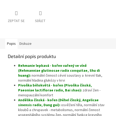
ZEPTAT SE
SDÍLET
Popis
Diskuze
Detailní popis produktu
Rehmanie lepkavá - kořen vařený ve víně
(Rehmanniae glutinosae radix conquitae, Shu di
huang):
normální činnost cévní soustavy a krevní tlak,
normální hladina glukózy v krvi
Pivoňka bělokvětá - kořen (Pivoňka čínská,
Paeoniae lactiflorae radix, Bai shao):
zdraví žen -
menopauzální komfort
Andělika čínská - kořen (Děhel čínský, Angelicae
sinensis radix, Dang gui):
osvěžení těla, normální stav
kloubů a chrupavek - metabolismus, normální činnost
urogenitálního systému žen, normální funkce krevního