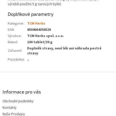
výrobě použito 5 g surových bylin)
Doplňkové parametry
Kategorie
:
TCM Herbs
EAN
:
8594064350529
Výrobce
:
TCM Herbs spol. s.r.o.
Balení
:
100 tablet/30 g
Doplněk stravy, není lék ani náhrada pestré
Zařazení
:
stravy
Poznámka
:
..
Z
á
p
a
Informace pro vás
t
Obchodní podmínky
í
Kontakty
Naše Prodejny