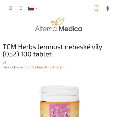
Přejít
NÁKUP
na
obsah
KOŠÍK
TCM Herbs Jemnost nebeské víly
(052) 100 tablet
22
Průměrné
Neohodnoceno
Podrobnosti hodnocení
hodnocení
produktu
je
0,0
z
5
hvězdiček.