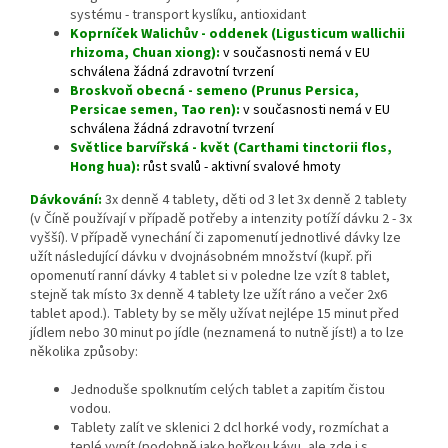
systému - transport kyslíku, antioxidant
Koprníček Walichův - oddenek (Ligusticum wallichii
rhizoma, Chuan xiong):
v současnosti nemá v EU
schválena žádná zdravotní tvrzení
Broskvoň obecná - semeno (Prunus Persica,
Persicae semen, Tao ren):
v současnosti nemá v EU
schválena žádná zdravotní tvrzení
Světlice barvířská - květ (Carthami tinctorii flos,
Hong hua):
růst svalů - aktivní svalové hmoty
Dávkování:
3x denně 4 tablety, děti od 3 let 3x denně 2 tablety
(v Číně používají v případě potřeby a intenzity potíží dávku 2 - 3x
vyšší). V případě vynechání či zapomenutí jednotlivé dávky lze
užít následující dávku v dvojnásobném množství (kupř. při
opomenutí ranní dávky 4 tablet si v poledne lze vzít 8 tablet,
stejně tak místo 3x denně 4 tablety lze užít ráno a večer 2x6
tablet apod.). Tablety by se měly užívat nejlépe 15 minut před
jídlem nebo 30 minut po jídle (neznamená to nutně jíst!) a to lze
několika způsoby:
Jednoduše spolknutím celých tablet a zapitím čistou
vodou.
Tablety zalít ve sklenici 2 dcl horké vody, rozmíchat a
teplé vypít (podobně jako hořkou kávu, ale zde i s