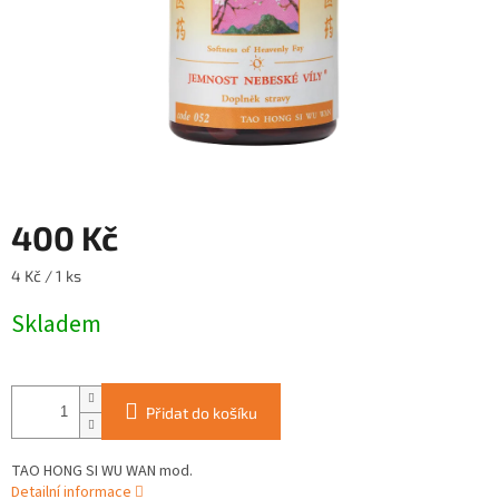
400 Kč
Měrná
4 Kč / 1 ks
cena:
Skladem
Přidat do košíku
TAO HONG SI WU WAN mod.
Detailní informace