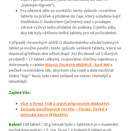
„bylinným lógrem“).
Pro některé děti se osvědčil i tento způsob: rozdrtíme
tablety na prášek a přidáme do čaje, který osladíme kupř.
Sladěnkou či Sladovitem (ječmenný slad z prodejen
zdravé výživy) nebo přidáme do polévky či jiného jídla,
aby tak byly většinou hořké tablety pro ně poživatelné.
V případě chronických obtíží či dlouhodobého užívání bylinných
tablet je možno použít i tento způsob: veškeré tablety, které se
doporučují během dne užívat (kupř. 3x2 tbl denně od 2 různých
produktů = 12 tablet celkem), rozpustíme všechny najednou a
dohromady v ranním
Nápoji čínských MUDRců - kod 900
a
pečlivě rozmícháme tak, abychom vše vypili a dole nezůstal
žádný “lógr”. Navíc tato ranní snídaně se stane i chutnější a
lahodnější.
Zajímá Vás:
Více o firmě TCM a jejích přípravcích (klikněte)
Seznam používaných rostlin – čínské, české a
latinské názvy (klikněte)
Balení:
100 tablet / 30 g (obsah bylin v tabletách je v maximální
možné koncentraci 1:5, tzn. že na 1 g bylinných tablet je při