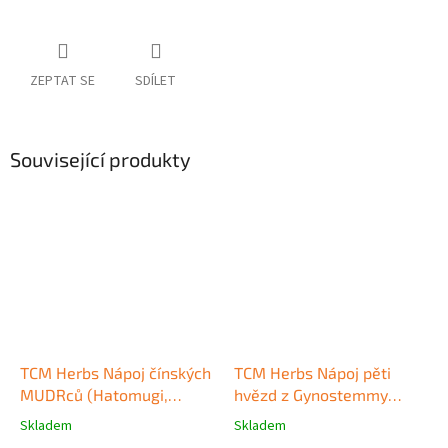
ZEPTAT SE
SDÍLET
Související produkty
TCM Herbs Nápoj čínských
TCM Herbs Nápoj pěti
MUDRců (Hatomugi,
hvězd z Gynostemmy
perlivý ječmen, Jobovy
pětilisté (850) 100 g
Skladem
Skladem
Průměrné
Průměrné
slzy)
hodnocení
hodnocení