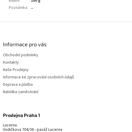
Balení
:
100 g
Poznámka
:
..
Z
á
p
a
Informace pro vás
t
Obchodní podmínky
í
Kontakty
Naše Prodejny
Informace ke zpracování osobních údajů
Doprava a platba
Nabídka zaměstnání
Prodejna Praha 1
Lucerna
Vodičkova 704/36 - pasáž Lucerna