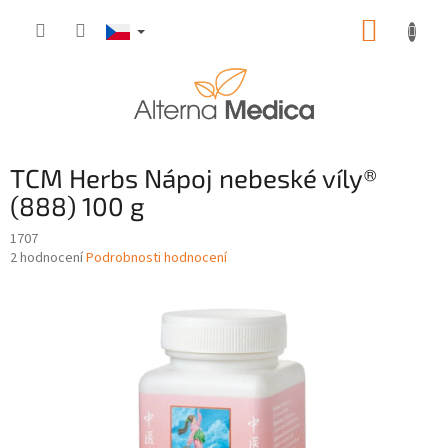
Přejít
NÁKUP
na
obsah
KOŠÍK
TCM Herbs Nápoj nebeské víly®
(888) 100 g
1707
Průměrné
2 hodnocení
Podrobnosti hodnocení
hodnocení
produktu
je
4,0
z
5
hvězdiček.