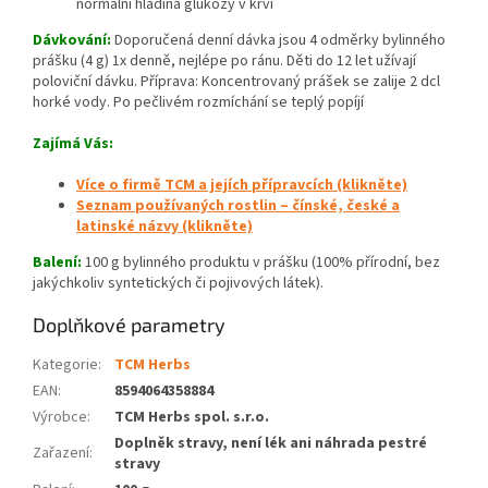
normální hladina glukózy v krvi
Dávkování
:
Doporučená denní dávka jsou 4 odměrky bylinného
prášku (4 g) 1x denně, nejlépe po ránu. Děti do 12 let užívají
poloviční dávku. Příprava: Koncentrovaný prášek se zalije 2 dcl
horké vody. Po pečlivém rozmíchání se teplý popíjí
Zajímá Vás:
Více o firmě TCM a jejích přípravcích (klikněte)
Seznam používaných rostlin – čínské, české a
latinské názvy (klikněte)
Balení:
100 g bylinného produktu v prášku (100% přírodní, bez
jakýchkoliv syntetických či pojivových látek).
Doplňkové parametry
Kategorie
:
TCM Herbs
EAN
:
8594064358884
Výrobce
:
TCM Herbs spol. s.r.o.
Doplněk stravy, není lék ani náhrada pestré
Zařazení
:
stravy