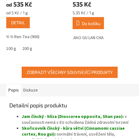
535 Kč
535 Kč
od
produktu
produktu
je
je
Měrná
Měrná
od 5 Kč / 1 g
5,35 Kč / 1 g
4,1
5,0
cena:
cena:
DETAIL
z
z
Do košíku
5
5
hvězdiček.
hvězdiček.
Yi Yi Ren Tea (900)
JIAO GU LAN CHA
100 g
200 g
ZOBRAZIT VŠECHNY SOUVISEJÍCÍ PRODUKTY
Popis
Diskuze
Detailní popis produktu
Jam čínský - hlíza (Dioscorea opposita, Shan yao):
v
současnosti nemá v EU schválena žádná zdravotní tvrzení
Skořicovník čínský - kůra větví (Cinnamomi cassiae
cortex, Rou gui):
normální trávení, osvěžení těla,