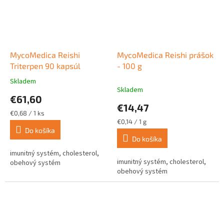
MycoMedica Reishi
MycoMedica Reishi prášok
Triterpen 90 kapsúl
- 100 g
Skladem
Priemerné
Skladem
hodnotenie
€61,60
produktu
€14,47
je
Jednotková
€0,68 / 1 ks
5,0
cena:
Jednotková
€0,14 / 1 g
z
cena:
Do košíka
Do košíka
5
hviezdičiek.
imunitný systém, cholesterol,
imunitný systém, cholesterol,
obehový systém
obehový systém