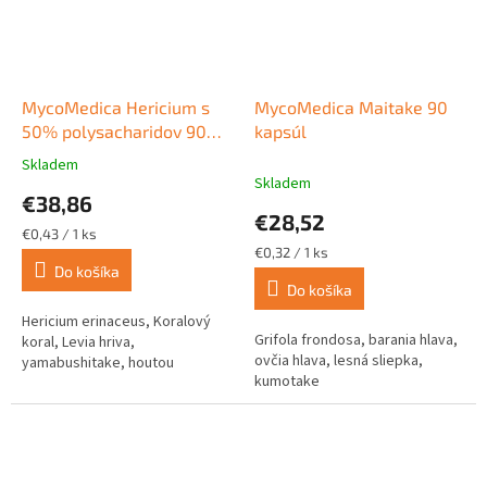
MycoMedica Hericium s
MycoMedica Maitake 90
50% polysacharidov 90
kapsúl
kapsúl
Skladem
Priemerné
Skladem
hodnotenie
€38,86
produktu
€28,52
je
Jednotková
€0,43 / 1 ks
5,0
cena:
Jednotková
€0,32 / 1 ks
z
cena:
Do košíka
Do košíka
5
hviezdičiek.
Hericium erinaceus, Koralový
Grifola frondosa, barania hlava,
koral, Levia hriva,
ovčia hlava, lesná sliepka,
yamabushitake, houtou
kumotake