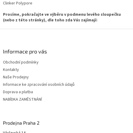
Clinker Polypore
Prosíme, pokračujte ve výběru v podmenu levého sloupečku
(nebo z této stránky), dle toho zda Vás zajímají:
Z
á
p
ä
Informace pro vás
t
Obchodní podmínky
i
Kontakty
e
Naše Prodejny
Informace ke zpracování osobních údajů
Doprava a platba
NABÍDKA ZAMĚSTNÁNÍ
Prodejna Praha 2