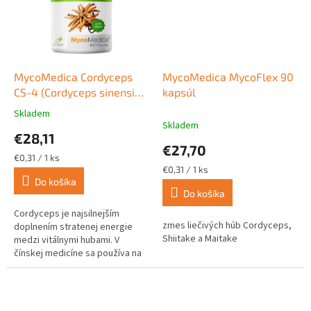
MycoMedica Cordyceps
MycoMedica MycoFlex 90
CS-4 (Cordyceps sinensis,
kapsúl
Cordyceps) 90 kapsúl
Skladem
Priemerné
Skladem
hodnotenie
€28,11
produktu
€27,70
je
Jednotková
€0,31 / 1 ks
4,3
cena:
Jednotková
€0,31 / 1 ks
z
cena:
Do košíka
Do košíka
5
hviezdičiek.
Cordyceps je najsilnejším
zmes liečivých húb Cordyceps,
doplnením stratenej energie
Shiitake a Maitake
medzi vitálnymi hubami. V
čínskej medicíne sa používa na
podporu vitality, fyzickej
výkonnosti, vytrvalosti a na
podporu...