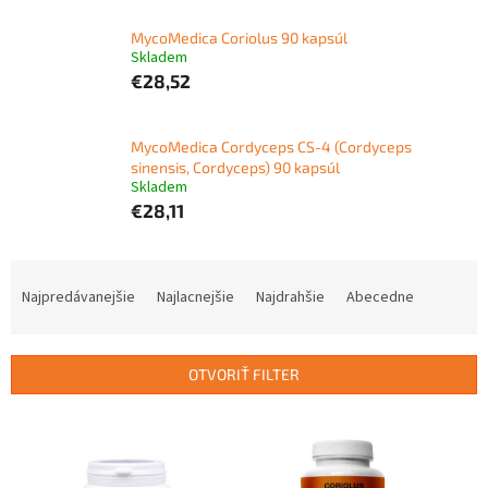
MycoMedica Coriolus 90 kapsúl
Skladem
€28,52
MycoMedica Cordyceps CS-4 (Cordyceps
sinensis, Cordyceps) 90 kapsúl
Skladem
€28,11
R
a
Najpredávanejšie
Najlacnejšie
Najdrahšie
Abecedne
d
e
n
OTVORIŤ FILTER
i
e
V
p
ý
r
p
o