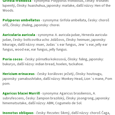
Grifola frondosa
- synonyma: Polyporus frondosus, česky: trsnatec
lupenitý, čínsky: huaishuhua, japonsky: maitake, další názvy: Hen of the
Woods.
Polyporus umbellatus
- synonyma: Grifola umbellata, česky: choroš
oříš, čínsky: zhuling, japonsky: chorei.
Auricularia auricula
- synonyma: A. auricula-judae, Hirneola auricula-
judae, česky: boltcovitka ucho Jidášovo, čínsky: heimuer, japonsky:
kikurage, další názvy: muer, Judas´s ear fungus, Jew´s ear, jelly ear
fungus, wood ear, ear fungus, jelly fungus.
Poria cocos
- česky: pórnatka kokosová, čínsky: fuling, japonsky:
bukuryo, další názvy: indian bread, hoelen, tuckahoe.
Hericium erinaceus
- česky: korálovec ježatý, čínsky: houtougu,
japonsky: yamabushitake, další názvy: Monkey Head, Lion´s mane, Pom
pom.
Agaricus blazei Murrill
- synonyma: Agaricus brasiliensis, A.
subrufescens, česky: žampion brazilský, čínsky: jisongrong, japonsky:
himematsutake, další názvy: ABM, Cogumelo de Sol.
Inonotus obliquus
- česky: Rezatec šikmý, další názvy: choroš Čaga,