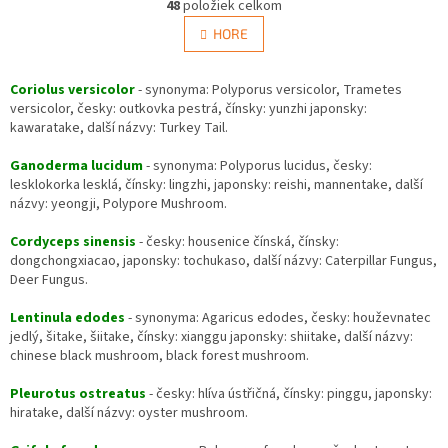
r
48
položiek celkom
v
á
l
HORE
n
á
k
d
o
v
Coriolus versicolor
- synonyma: Polyporus versicolor, Trametes
a
a
versicolor, česky: outkovka pestrá, čínsky: yunzhi japonsky:
c
n
kawaratake, další názvy: Turkey Tail.
i
i
e
e
Ganoderma lucidum
- synonyma: Polyporus lucidus, česky:
p
lesklokorka lesklá, čínsky: lingzhi, japonsky: reishi, mannentake, další
r
názvy: yeongji, Polypore Mushroom.
v
k
Cordyceps sinensis
- česky: housenice čínská, čínsky:
y
dongchongxiacao, japonsky: tochukaso, další názvy: Caterpillar Fungus,
v
Deer Fungus.
ý
p
Lentinula edodes
- synonyma: Agaricus edodes, česky: houževnatec
i
jedlý, šitake, šiitake, čínsky: xianggu japonsky: shiitake, další názvy:
s
chinese black mushroom, black forest mushroom.
u
Pleurotus ostreatus
- česky: hlíva ústřičná, čínsky: pinggu, japonsky:
hiratake, další názvy: oyster mushroom.