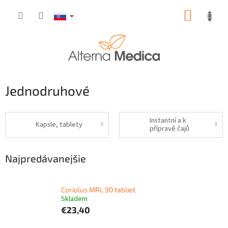
Prejsť
NÁKUP
na
obsah
KOŠÍK
Jednodruhové
Instantní a k
Kapsle, tablety
přípravě čajů
Najpredávanejšie
Coriolus MRL 90 tabliet
Skladem
€23,40