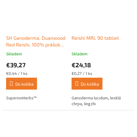
SH Ganoderma, Duanwood
Reishi MRL 90 tabliet
Red Reishi, 100% prášok
zo spór 90 kapsúl
Skladem
Skladem
Priemerné
Priemerné
hodnotenie
hodnotenie
€39,27
€24,18
produktu
produktu
je
je
Jednotková
Jednotková
€0,44 / 1 ks
€0,27 / 1 ks
5,0
5,0
cena:
cena:
z
z
Do košíka
Do košíka
5
5
hviezdičiek.
hviezdičiek.
SuperionHerbs™
Ganoderma lucidum, lesklá
chrpa, lingzhi