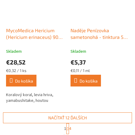
MycoMedica Hericium
Naděje Penízovka
(Hericium erinaceus) 90
sametonohá - tinktura 50
kapsúl
ml
Skladem
Skladem
€28,52
€5,37
Jednotková
Jednotková
€0,32 / 1 ks
€0,11 / 1 ml
cena:
cena:
Do košíka
Do košíka
Koralový koral, levia hriva,
yamabushitake, houtou
NAČÍTAŤ 12 ĎALŠÍCH
S
1
4
t
O