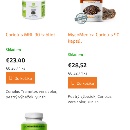
i
d
s
u
p
k
r
t
o
o
d
Coriolus MRL 90 tabliet
MycoMedica Coriolus 90
v
u
kapsúl
k
Skladem
Priemerné
t
Skladem
hodnotenie
€23,40
o
produktu
€28,52
v
je
Jednotková
€0,26 / 1 ks
4,7
cena:
Jednotková
€0,32 / 1 ks
z
cena:
Do košíka
Do košíka
5
hviezdičiek.
Coriolus Trametes versicolor,
Pestrý výbežok, Coriolus
pestrý výbežok, yunzhi
versicolor, Yun Zhi