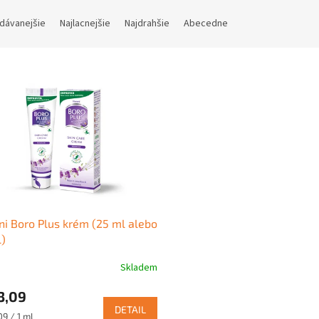
dávanejšie
Najlacnejšie
Najdrahšie
Abecedne
i Boro Plus krém (25 ml alebo
)
Skladem
erné
tenie
3,09
ktu
DETAIL
ková
09 / 1 ml