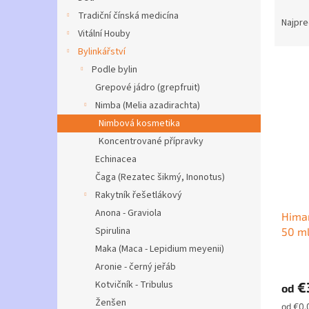
R
Tradiční čínská medicína
a
Najpre
Vitální Houby
d
e
Bylinkářství
V
n
Podle bylin
ý
i
Grepové jádro (grepfruit)
p
e
Nimba (Melia azadirachta)
i
p
Nimbová kosmetika
s
r
p
Koncentrované přípravky
o
r
d
Echinacea
o
u
Čaga (Rezatec šikmý, Inonotus)
d
k
Rakytník řešetlákový
u
t
Anona - Graviola
Himan
k
o
Spirulina
50 ml
t
v
o
Maka (Maca - Lepidium meyenii)
Priem
v
Aronie - černý jeřáb
hodno
Kotvičník - Tribulus
€
produ
od
je
Ženšen
Jednot
od €0,