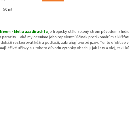
50 ml
ičiek.
O
v
Neem - Melia azadirachta
je tropický stále zelený strom původem z Indie 
l
 parazity. Také my oceníme jeho repelentní účinek proti komárům a klíšťatů
á
dokáží restaurovat kůži a podkoží, zabraňují tvorbě jizev. Tento efekt se 
d
ají léčivé účinky a z tohoto důvodu výrobky obsahují jak listy a olej, tak i
a
c
i
e
p
r
v
k
y
v
ý
p
i
s
u