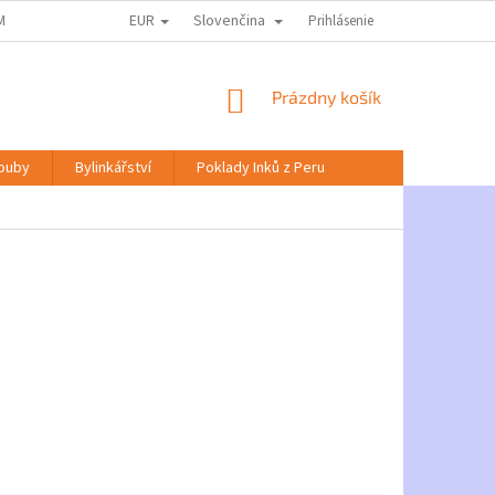
EUR
Slovenčina
MACE KE ZPRACOVÁNÍ OSOBNÍCH ÚDAJŮ
DOPRAVA A PLATBA
Prihlásenie
NABÍD
NÁKUPNÝ
Prázdny košík
KOŠÍK
Houby
Bylinkářství
Poklady Inků z Peru