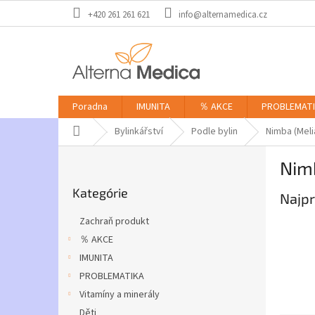
Prejsť
+420 261 261 621
info@alternamedica.cz
na
obsah
Poradna
IMUNITA
％ AKCE
PROBLEMAT
Domov
Bylinkářství
Podle bylin
Nimba (Meli
B
Nim
o
Preskočiť
č
Kategórie
kategórie
Najpr
n
ý
Zachraň produkt
p
％ AKCE
a
IMUNITA
n
e
PROBLEMATIKA
l
Vitamíny a minerály
Děti