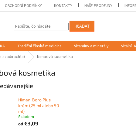
OBCHODNÍ PODMÍNKY
KONTAKTY
NAŠE PRODEJNY
INFOR
HĽADAŤ
IKA
Tradiční čínská medicína
Vitamíny a minerály
Vitální 
a azadirachta)
Nimbová kosmetika
bová kosmetika
edávanejšie
Himani Boro Plus
krém (25 ml alebo 50
ml)
Skladem
€3,09
od