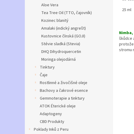
5,0
cena:
Aloe Vera
z
25 ml
Tea Tree Oil (TTO, čajovník)
5
hviezd
Kozinec blanitý
Amalaki (indický angrešt)
Nimba, 
Kustovnice čínská (GOJI)
škůdce a
Stévie sladká (Stevia)
protože 
stromu m
DHQ Dihydroquercetin
Moringa olejodárná
Tinktury
Čaje
Rostlinné a živočišné oleje
Bachovy a čakrové esence
Gemmoterapie a tinktury
ATOK Éterické oleje
Adaptogeny
CBD Produkty
Poklady Inků z Peru