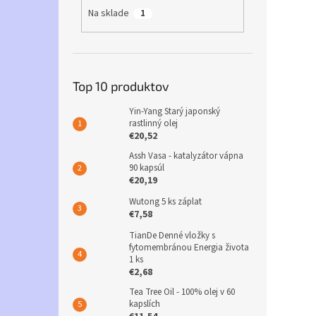
Na sklade
1
Top 10 produktov
Yin-Yang Starý japonský
rastlinný olej
€20,52
Assh Vasa - katalyzátor vápna
90 kapsúl
€20,19
Wutong 5 ks záplat
€7,58
TianDe Denné vložky s
fytomembránou Energia života
1 ks
€2,68
Tea Tree Oil - 100% olej v 60
kapslích