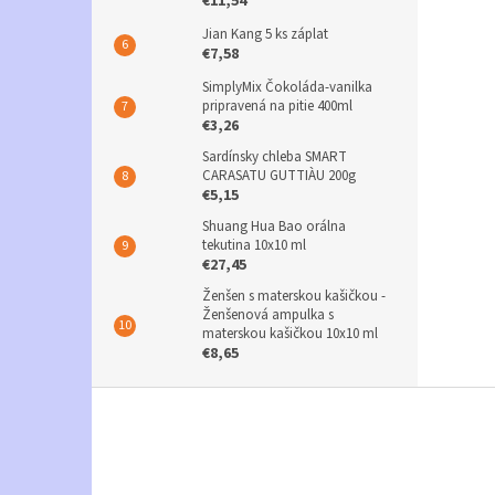
€11,54
Jian Kang 5 ks záplat
€7,58
SimplyMix Čokoláda-vanilka
pripravená na pitie 400ml
€3,26
Sardínsky chleba SMART
CARASATU GUTTIÀU 200g
€5,15
Shuang Hua Bao orálna
tekutina 10x10 ml
€27,45
Ženšen s materskou kašičkou -
Ženšenová ampulka s
materskou kašičkou 10x10 ml
€8,65
Z
á
p
ä
t