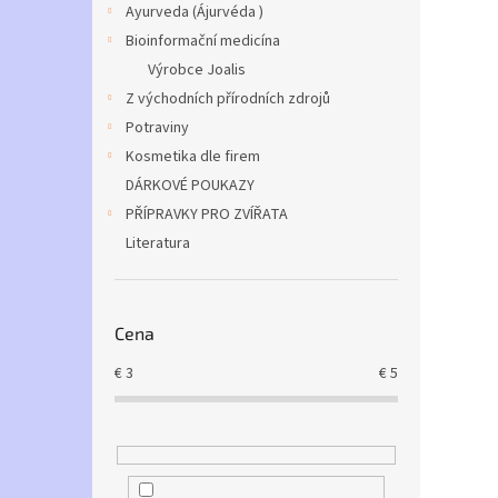
Ayurveda (Ájurvéda )
Bioinformační medicína
Výrobce Joalis
Z východních přírodních zdrojů
Potraviny
Kosmetika dle firem
DÁRKOVÉ POUKAZY
PŘÍPRAVKY PRO ZVÍŘATA
Literatura
Cena
€
3
€
5