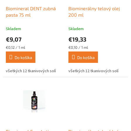
o
o
d
Biomineral DENT zubná
Biominerálny telový olej
v
u
pasta 75 ml
200 ml
k
t
Skladem
Skladem
o
€9,07
€19,33
v
Jednotková
Jednotková
€0,12 / 1 ml
€0,10 / 1 ml
cena:
cena:
Do košíka
Do košíka
všetkých 12 tkanivových solí
všetkých 12 tkanivových solí