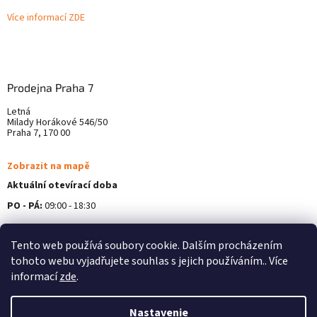
Více informací ZDE
Prodejna Praha 7
Letná
Milady Horákové 546/50
Praha 7, 170 00
Zobrazit na mapě
Aktuální otevírací doba
PO - PÁ:
09:00 - 18:30
Více informací ZDE
Tento web používá soubory cookie. Dalším procházením
tohoto webu vyjadřujete souhlas s jejich používáním.. Více
informací
zde
.
Nastavenie
Vytvoril Shoptet