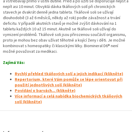
a vstřebávají přímo v ústní dutině. Před a po užití se doporučuje nejíst a
nepít asi 10 minut. Obvyklá dávka tkáňových solí při chronických
stavech je dvakrát denně jedna tableta. Tkáňové soli se užívají
dlouhodobě (3 až 6 měsíců, někdy až rok) podle závažnost a trvání
deficitu. V případě akutních stavů je možné zvýšit dávkování na 1
tabletu každých 10 až 15 minut. Akutně se tkáňové soli užívají do
vymizení problémů. Tkáňové soli jsou přirozenou součástí organismu,
proto je mohou bez obav užívat těhotné a kojící ženy i děti. Je možné
kombinovat s homeopatiky či klasickými léky. Biomineral D6® není
možné považovat za medikaci.
Zajímá Vás:
Rychlý přehled tkáňových solí a jejich indikací (klikněte)
Repertorium, které Vám pomůže se lépe orientovat při
použití jednotlivých solí (klikněte)
Povídání o barvách... (klikněte)
Více informací a celá nabídka biochemických tkáňových
solí (klikněte)
Z
á
p