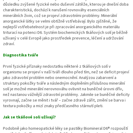
důsledku zvýšené fyzické nebo duševní zátěže, kterou je dnešní doba
charakteristická, dochází k narušení rovnováhy esenciálních
minerálních živin, což se projeví zdravotními problémy. Minerální
anorganické látky se velmi obtížně vstřebávají. Bylo zjištěné, že
nejlepší vstřebatelnost je při zpracování anorganického materiálu
triturací na potenci D6. Systém biochemických tkáňových solí je běžně
užívaný v celé Evropě jako prostředek prevence, léčení a udržování
zdraví.
Diagnostika tváře
První fyzické příznaky nedostatku některé z tkáňových solí v
organismu se projeví v naší tváři dlouho před tím, než se deficit projeví
jako zdravotní problém nebo onemocnění. Analýzou zabarvení a
struktury pokožky tváře a následným doplněním příslušnou minerální
solí je možné minerální nerovnováhu ovlivnit na buněčné úrovni dřív,
než nastanou vážnější zdravotní problémy. Jakmile se buněčné deficity
vyrovnají, začne se měnit i tvář – začne zdravě zářit, změní se barva i
textura pokožky a mizí znaky předčasného stárnutí pleti.
Jak se tkáňové soli užívají?
Podobně jako homeopatické léky se pastilky Biomineral D6® rozpouští