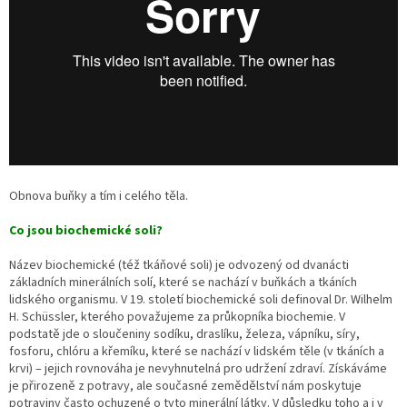
v
k
y
v
ý
p
i
s
u
Obnova buňky a tím i celého těla.
Co jsou biochemické soli?
Název biochemické (též tkáňové soli) je odvozený od dvanácti
základních minerálních solí, které se nachází v buňkách a tkáních
lidského organismu. V 19. století biochemické soli definoval Dr. Wilhelm
H. Schüssler, kterého považujeme za průkopníka biochemie. V
podstatě jde o sloučeniny sodíku, draslíku, železa, vápníku, síry,
fosforu, chlóru a křemíku, které se nachází v lidském těle (v tkáních a
krvi) – jejich rovnováha je nevyhnutelná pro udržení zdraví. Získáváme
je přirozeně z potravy, ale současné zemědělství nám poskytuje
potraviny často ochuzené o tyto minerální látky. V důsledku toho a i v