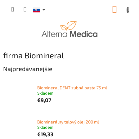
Prejsť
NÁKUP
na
obsah
KOŠÍK
firma Biomineral
Najpredávanejšie
Biomineral DENT zubná pasta 75 ml
Skladem
€9,07
Biominerálny telový olej 200 ml
Skladem
€19,33