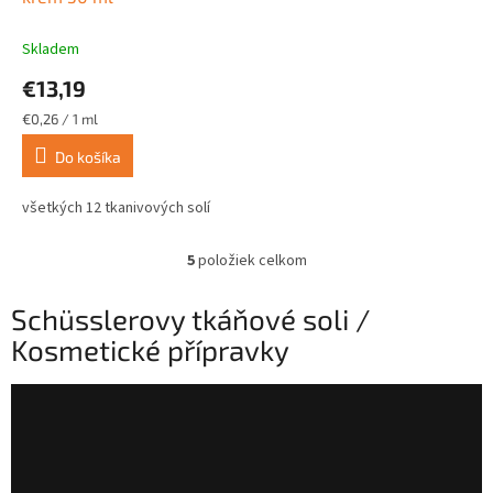
Skladem
€13,19
Jednotková
€0,26 / 1 ml
cena:
Do košíka
všetkých 12 tkanivových solí
5
položiek celkom
O
v
l
Schüsslerovy tkáňové soli /
á
Kosmetické přípravky
d
a
c
i
e
p
r