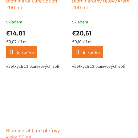
Biomineral Care Lotion
Biominerálny telový krém
200 ml
200 ml
Skladem
Skladem
€14,01
€20,61
Jednotková
Jednotková
€0,07 / 1 ml
€0,10 / 1 ml
cena:
cena:
Do košíka
Do košíka
všetkých 12 tkanivových solí
všetkých 12 tkanivových solí
Biomineral Care pleťový
krém 50 ml