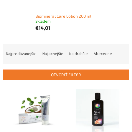
Biomineral Care Lotion 200 ml
Skladem
€14,01
R
a
Najpredávanejšie
Najlacnejšie
Najdrahšie
Abecedne
d
e
n
OTVORIŤ FILTER
i
e
V
p
ý
r
p
o
i
d
s
u
p
k
r
t