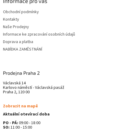
ä
Informace pro vás
t
Obchodní podmínky
i
Kontakty
e
Naše Prodejny
Informace ke zpracování osobních údajů
Doprava a platba
NABÍDKA ZAMĚSTNÁNÍ
Prodejna Praha 2
Václavská 14
Karlovo náměstí - Václavská pasáž
Praha 2, 120 00
Zobrazit na mapě
Aktuální otevírací doba
PO - PÁ:
09:00 - 18:00
SO:
11:00 - 15:00